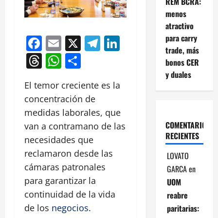
REM BCRA:
menos
atractivo
para carry
Facebook
Email
X
Telegram
LinkedIn
trade, más
Threads
WhatsApp
Compartir
bonos CER
y duales
El temor creciente es la
concentración de
medidas laborales, que
COMENTARIOS
van a contramano de las
RECIENTES
necesidades que
reclamaron desde las
LOVATO
cámaras patronales
GARCA
en
para garantizar la
UOM
continuidad de la vida
reabre
de los
negocios
.
paritarias: