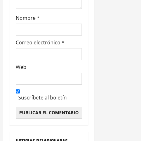
d
a
Nombre
*
s
Correo electrónico
*
Web
Suscríbete al boletín
Alternative: