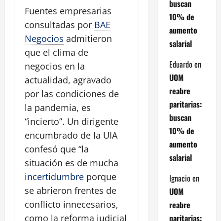
buscan
Fuentes empresarias
10% de
consultadas por
BAE
aumento
Negocios
admitieron
salarial
que el clima de
Eduardo
en
negocios en la
UOM
actualidad, agravado
reabre
por las condiciones de
paritarias:
la pandemia, es
buscan
“incierto”. Un dirigente
10% de
encumbrado de la UIA
aumento
confesó que “la
salarial
situación es de mucha
incertidumbre
porque
Ignacio
en
se abrieron frentes de
UOM
conflicto innecesarios,
reabre
paritarias:
como la reforma judicial