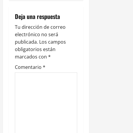
i
Deja una respuesta
ó
Tu dirección de correo
n
electrónico no será
publicada.
Los campos
d
obligatorios están
e
marcados con
*
Comentario
*
e
n
t
r
a