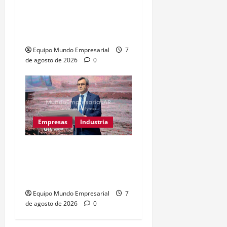
Metalfor despide a 200
empleados por crisis en
Noetinger
Equipo Mundo Empresarial
7
de agosto de 2026
0
Empresas
Industria
Caputo llama «tarados» a
críticos de la industria y
la UIA responde
Equipo Mundo Empresarial
7
de agosto de 2026
0