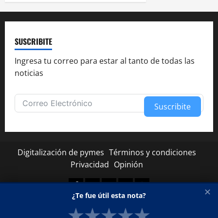
SUSCRIBITE
Ingresa tu correo para estar al tanto de todas las
noticias
Suscribite
Alternative:
Digitalización de pymes
Términos y condiciones
Privacidad
Opinión
Facebook
Twitter
Linkedin
Youtube
Instagram
✕
¿Te fue útil esta nota?
★
★
★
★
★
Copyright © Todos los derechos reservados.
|