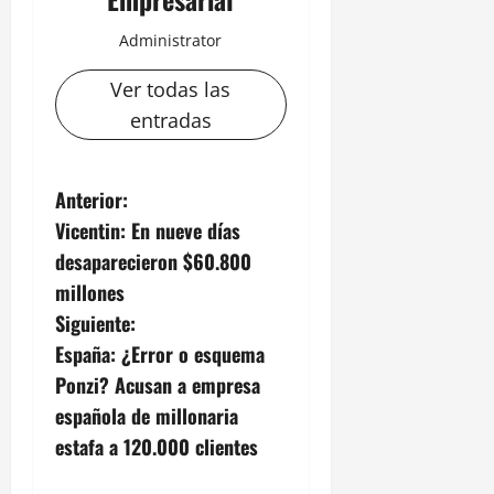
Administrator
Ver todas las
entradas
N
Anterior:
Vicentin: En nueve días
a
desaparecieron $60.800
v
millones
Siguiente:
e
España: ¿Error o esquema
g
Ponzi? Acusan a empresa
española de millonaria
a
estafa a 120.000 clientes
c