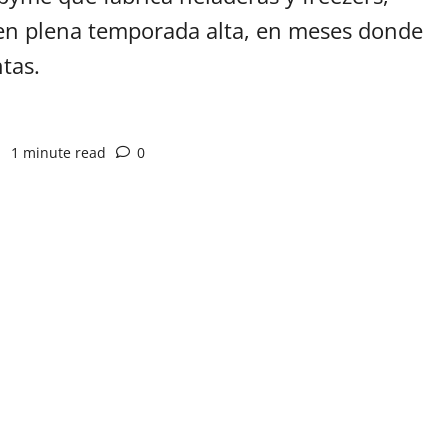
 en plena temporada alta, en meses donde
tas.
9
1 minute read
0
App
artir