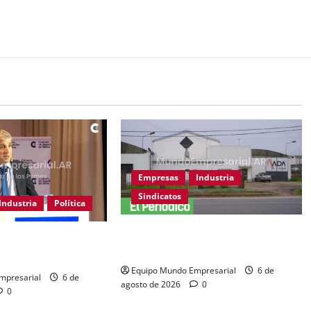
Empresas
Industria
Sindicatos
Industria
Política
Adamobili cierra tras 60 años: 15
a de «tarados» a
empleados pierden su trabajo
la industria
Equipo Mundo Empresarial
6 de
mpresarial
6 de
agosto de 2026
0
0