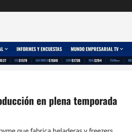
AL
INFORMES Y ENCUESTAS
MUNDO EMPRESARIAL TV
|
|
|
|
|
|
1527
$1579
$1500
$1730
$294
—
CCL
MAYORISTA
EURO
REAL
YUAN
RIE
roducción en plena temporada
a pyme que fabrica heladeras y freezers,