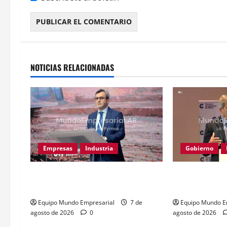
s
Alternative:
NOTICIAS RELACIONADAS
Empresas
Industria
Gobierno
Caputo llama «tarados» a críticos
Caputo calific
de la industria y la UIA responde
defensores de 
Equipo Mundo Empresarial
7 de
Equipo Mundo E
agosto de 2026
0
agosto de 2026