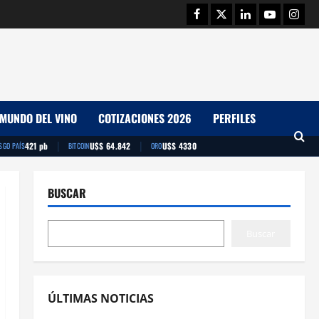
Facebook
Twitter
Linkedin
Youtube
Insta
MUNDO DEL VINO
COTIZACIONES 2026
PERFILES
|
|
421 pb
U$S 64.842
U$S 4330
SGO PAÍS
BITCOIN
ORO
BUSCAR
Buscar
ÚLTIMAS NOTICIAS