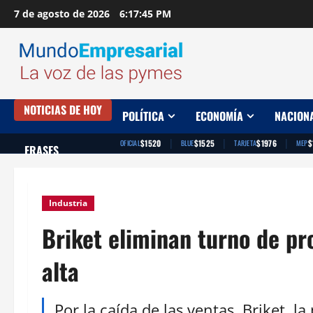
Saltar
7 de agosto de 2026
6:17:46 PM
al
contenido
NOTICIAS DE HOY
POLÍTICA
ECONOMÍA
NACION
|
|
|
$1520
$1525
$1976
$
OFICIAL
BLUE
TARJETA
MEP
FRASES
Industria
Briket eliminan turno de p
alta
Por la caída de las ventas, Briket, l