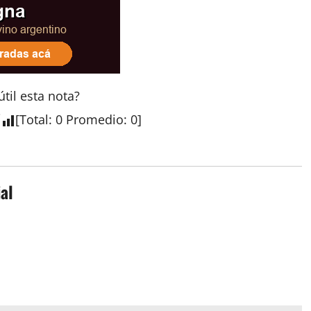
útil esta
nota
?
[
Total
:
0
Promedio
:
0
]
al