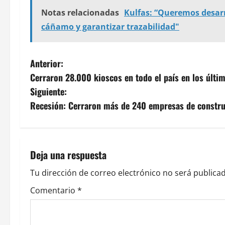
Notas relacionadas
Kulfas: “Queremos desarr
cáñamo y garantizar trazabilidad"
N
Anterior:
Cerraron 28.000 kioscos en todo el país en los últim
a
Siguiente:
v
Recesión: Cerraron más de 240 empresas de constr
e
g
Deja una respuesta
a
Tu dirección de correo electrónico no será publicad
c
Comentario
*
i