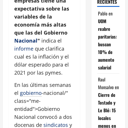
empresas tiene una
RECIENTES
expectativa sobre las
Pablo
en
variables de la
UOM
economía más altas
reabre
que las del Gobierno
paritarias:
Nacional
"
indica el
buscan
informe
que clarifica
10% de
cual es la inflación y el
aumento
dólar esperado para el
salarial
2021 por las pymes.
Raul
En las últimas semanas
Monsalvo
en
el
gobierno
-nacional/"
Cierre de
class="me-
Tostado y
entidad">Gobierno
Le Blé: 15
Nacional convocó a dos
locales
docenas de
sindicatos
y
menos en