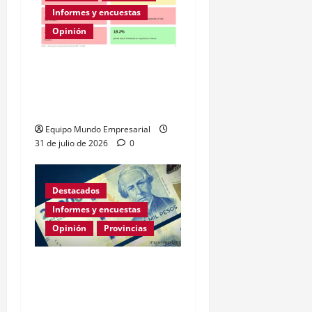
Informes y encuestas
Opinión
A la mitad de las pymes
argentinas les va mal
según la ENAC
Equipo Mundo Empresarial
31 de julio de 2026
0
Destacados
Informes y encuestas
Opinión
Provincias
En lo que va de la gestión
de Milei Córdoba perdió
casi 5000 empresas