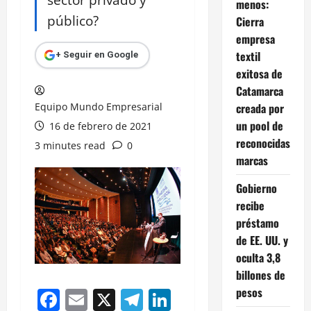
menos:
público?
Cierra
empresa
textil
+ Seguir en Google
exitosa de
Catamarca
Equipo Mundo Empresarial
creada por
un pool de
16 de febrero de 2021
reconocidas
3 minutes read
0
marcas
Gobierno
recibe
préstamo
de EE. UU. y
oculta 3,8
billones de
pesos
Facebook
Email
X
Telegram
LinkedIn