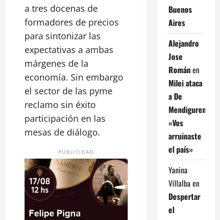
a tres docenas de
Buenos
formadores de precios
Aires
para sintonizar las
Alejandro
expectativas a ambas
Jose
márgenes de la
Román
en
economía. Sin embargo
Milei ataca
el sector de las pyme
a De
reclamo sin éxito
Mendiguren:
participación en las
«Vos
mesas de diálogo.
arruinaste
el país»
PUBLICIDAD
Yanina
Villalba
en
Despertar
el