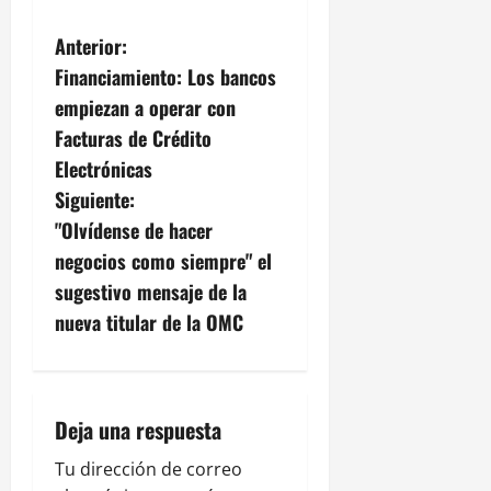
N
Anterior:
Financiamiento: Los bancos
a
empiezan a operar con
v
Facturas de Crédito
Electrónicas
e
Siguiente:
g
"Olvídense de hacer
negocios como siempre" el
a
sugestivo mensaje de la
c
nueva titular de la OMC
i
ó
Deja una respuesta
n
Tu dirección de correo