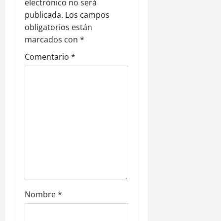
electrónico no será
d
publicada.
Los campos
e
obligatorios están
marcados con
*
e
Comentario
*
n
t
r
a
d
a
s
Nombre
*