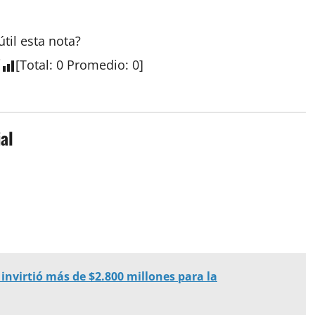
útil esta
nota
?
[
Total
:
0
Promedio
:
0
]
al
invirtió más de $2.800 millones para la