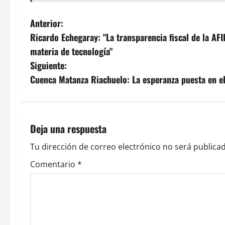
N
Anterior:
Ricardo Echegaray: "La transparencia fiscal de la AFI
a
materia de tecnología"
v
Siguiente:
Cuenca Matanza Riachuelo: La esperanza puesta en e
e
g
a
Deja una respuesta
c
Tu dirección de correo electrónico no será publicad
Comentario
*
i
ó
n