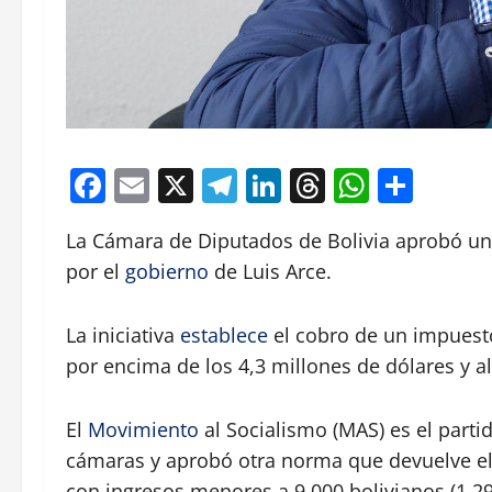
Facebook
Email
X
Telegram
LinkedIn
Threads
Whats
Comp
La Cámara de Diputados de Bolivia aprobó un
por el
gobierno
de Luis Arce.
La iniciativa
establece
el cobro de un impuesto
por encima de los 4,3 millones de dólares y a
El
Movimiento
al Socialismo (MAS) es el parti
cámaras y aprobó otra norma que devuelve el
con ingresos menores a 9.000 bolivianos (1.29