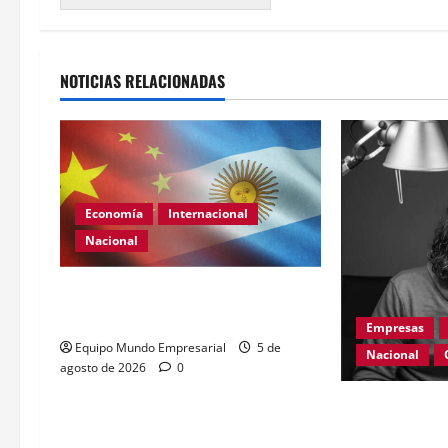
Alternative:
NOTICIAS RELACIONADAS
Economía
Internacional
Nacional
Renovación del acuerdo de swap
entre Argentina y China
Empresas
Equipo Mundo Empresarial
5 de
Nacional
agosto de 2026
0
Día Internacio
el 2026: desaf