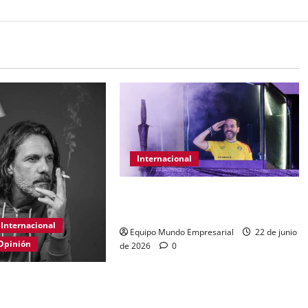
Internacional
Abelardo de la Espriella gana
presidencia con 49,66% de
Internacional
Equipo Mundo Empresarial
22 de junio
Opinión
de 2026
0
nal de las PYMES en
íos y políticas