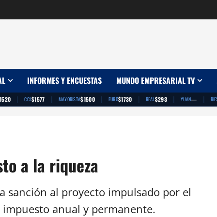
AL
INFORMES Y ENCUESTAS
MUNDO EMPRESARIAL TV
|
|
|
|
|
|
1520
$1577
$1500
$1730
$293
—
CCL
MAYORISTA
EURO
REAL
YUAN
RIE
to a la riqueza
a sanción al proyecto impulsado por el
un impuesto anual y permanente.