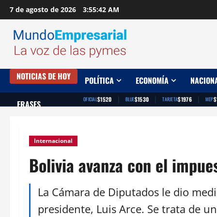
Saltar
7 de agosto de 2026
3:55:43 AM
al
contenido
NOTICIAS DE HOY
POLÍTICA
ECONOMÍA
NACION
|
|
|
$1520
$1530
$1976
$
OFICIAL
BLUE
TARJETA
MEP
FRASES
Internacional
Bolivia avanza con el impues
La Cámara de Diputados le dio medi
presidente, Luis Arce. Se trata de 