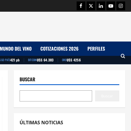
Facebook
Twitter
Linkedin
Youtube
Insta
MUNDO DEL VINO
COTIZACIONES 2026
PERFILES
|
|
421 pb
U$S 64.303
U$S 4256
SGO PAÍS
BITCOIN
ORO
BUSCAR
Buscar
ÚLTIMAS NOTICIAS