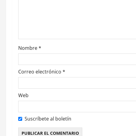
d
e
e
n
Nombre
*
t
r
Correo electrónico
*
a
d
Web
a
s
Suscríbete al boletín