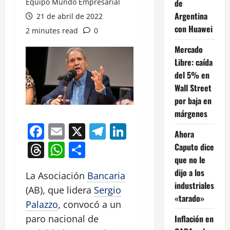
Equipo Mundo Empresarial
de
Argentina
21 de abril de 2022
con Huawei
2 minutes read
0
Mercado
Libre: caída
del 5% en
Wall Street
por baja en
márgenes
Facebook
Email
X
Telegram
LinkedIn
Ahora
Threads
WhatsApp
Compartir
Caputo dice
que no le
dijo a los
La Asociación
Bancaria
industriales
(AB), que lidera
Sergio
«tarado»
Palazzo
, convocó a un
Inflación en
paro nacional de