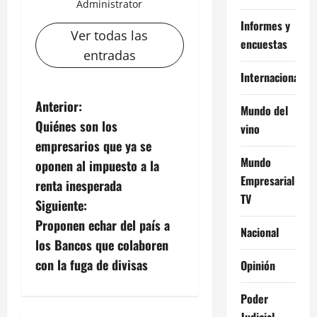
Administrator
Informes y
Ver todas las
encuestas
entradas
Internacional
N
Anterior:
Mundo del
Quiénes son los
vino
a
empresarios que ya se
Mundo
v
oponen al impuesto a la
Empresarial
renta inesperada
e
TV
Siguiente:
g
Proponen echar del país a
Nacional
los Bancos que colaboren
a
con la fuga de divisas
Opinión
c
Poder
Judicial