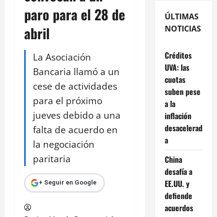
paro para el 28 de
ÚLTIMAS
abril
NOTICIAS
Créditos
La Asociación
UVA: las
Bancaria llamó a un
cuotas
cese de actividades
suben pese
para el próximo
a la
jueves debido a una
inflación
desacelerad
falta de acuerdo en
a
la negociación
paritaria
China
desafía a
EE.UU. y
+ Seguir en Google
defiende
acuerdos