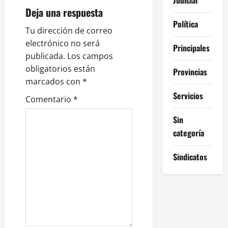
i
Deja una respuesta
ó
Política
Tu dirección de correo
n
electrónico no será
Principales
publicada.
Los campos
d
obligatorios están
Provincias
e
marcados con
*
Servicios
Comentario
*
e
Sin
n
categoría
t
Sindicatos
r
a
d