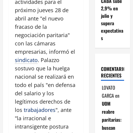
CABA sube
actividades para el
2,9% en
próximo jueves 28 de
julio y
abril ante "el nuevo
supera
fracaso de la
expectativa
negociación paritaria"
s
con las cámaras
empresarias, informó el
sindicato
. Palazzo
sostuvo que la huelga
COMENTARIOS
RECIENTES
nacional se realizará en
todo el país "en defensa
LOVATO
del salario y los
GARCA
en
legítimos derechos de
UOM
los
trabajadores
", ante
reabre
"la irracional e
paritarias:
intransigente postura
buscan