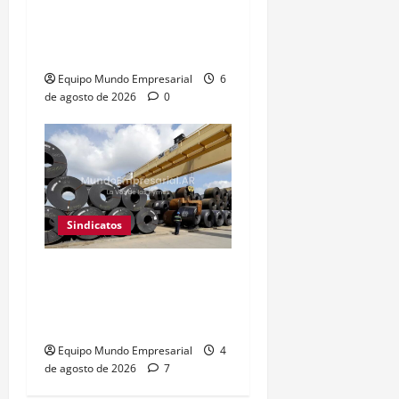
Adamobili cierra tras 60
años: 15 empleados
pierden su trabajo
Equipo Mundo Empresarial
6
de agosto de 2026
0
Sindicatos
UOM reabre paritarias:
buscan 10% de aumento
salarial
Equipo Mundo Empresarial
4
de agosto de 2026
7