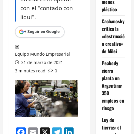
menos
con el "contado con
plástico
liqui".
Cachanosky
critica la
+ Seguir en Google
«destrucció
n creativa»
de Milei
Equipo Mundo Empresarial
31 de marzo de 2021
Peabody
cierra
3 minutes read
0
planta en
Argentina:
350
empleos en
riesgo
Ley de
tierras: el
Facebook
Email
X
Telegram
LinkedIn