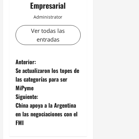
Empresarial
Administrator
Ver todas las
entradas
N
Anterior:
Se actualizaron los topes de
a
las categorías para ser
v
MiPyme
Siguiente:
e
China apoya a la Argentina
g
en las negociaciones con el
FMI
a