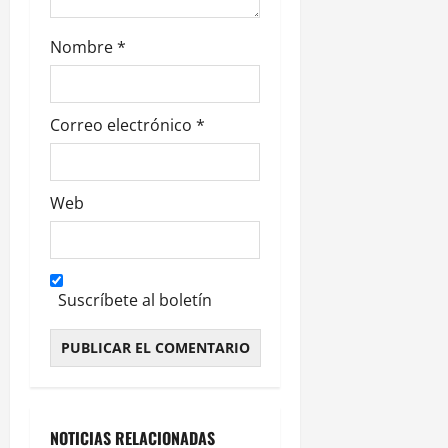
d
Nombre
*
a
s
Correo electrónico
*
Web
Suscríbete al boletín
Alternative:
NOTICIAS RELACIONADAS