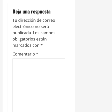
c
i
Deja una respuesta
ó
Tu dirección de correo
electrónico no será
n
publicada.
Los campos
obligatorios están
d
marcados con
*
e
Comentario
*
e
n
t
r
a