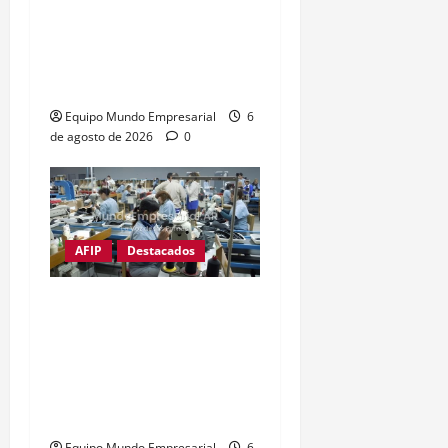
Moratorias de jubilación
en Argentina: opciones
para quienes no cumplen
con los años de servicio
Equipo Mundo Empresarial
6
de agosto de 2026
0
AFIP
Destacados
Ni una pyme menos:
Cierra empresa textil
exitosa de Catamarca
creada por un pool de
reconocidas marcas
Equipo Mundo Empresarial
6