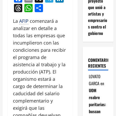
proyecto
Threads
WhatsApp
Compartir
que unió a
artistas y
empresario
La
AFIP
comenzará a
s contra el
analizar en detalle a
gobierno
todas las empresas que
incumplieron con las
condiciones para recibir
el programa de
COMENTARIOS
asistencia al trabajo y la
RECIENTES
producción (ATP). El
LOVATO
organismo estará a
GARCA
en
cargo de determinar la
UOM
caducidad del salario
reabre
complementario y
paritarias:
exigirá que las
buscan
compañías devuelvan