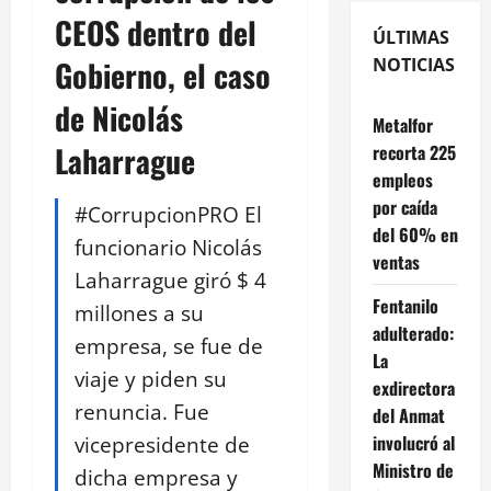
CEOS dentro del
ÚLTIMAS
Gobierno, el caso
NOTICIAS
de Nicolás
Metalfor
Laharrague
recorta 225
empleos
por caída
#CorrupcionPRO El
del 60% en
funcionario Nicolás
ventas
Laharrague giró $ 4
Fentanilo
millones a su
adulterado:
empresa, se fue de
La
viaje y piden su
exdirectora
renuncia. Fue
del Anmat
vicepresidente de
involucró al
Ministro de
dicha empresa y