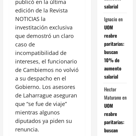
publicó en la última
salarial
edición de la Revista
NOTICIAS la
Ignacio
en
UOM
investitación exclusiva
reabre
que demostró un claro
paritarias:
caso de
buscan
incompatibilidad de
10% de
intereses, el funcionario
aumento
de Cambiemos no volvió
salarial
a su despacho en el
Gobierno. Los asesores
Hector
de Laharrague aseguran
Maturano
en
que “se fue de viaje”
UOM
mientras algunos
reabre
diputados ya piden su
paritarias:
renuncia.
buscan