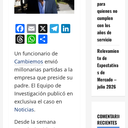
para
quienes no
cumplen
con los
Facebook
Email
X
Telegram
LinkedIn
años de
Threads
WhatsApp
Compartir
servicio
Relevamien
Un funcionario de
to de
Cambiemos
envió
Expectativa
millonarias partidas a la
s de
empresa que preside su
Mercado –
padre. El Equipo de
julio 2026
Investigación publicó en
exclusiva el caso en
Noticias
.
COMENTARIOS
Desde la semana
RECIENTES