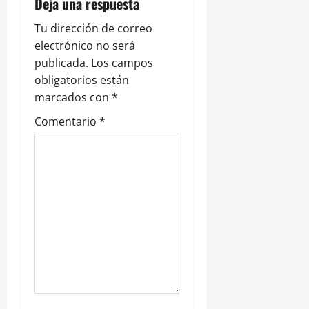
i
Deja una respuesta
ó
Tu dirección de correo
electrónico no será
n
publicada.
Los campos
obligatorios están
d
marcados con
*
e
Comentario
*
e
n
t
r
a
d