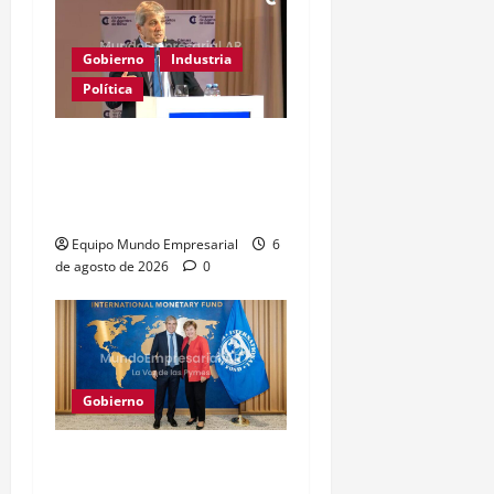
Gobierno
Industria
Política
Caputo califica de
«tarados» a defensores
de la industria
Equipo Mundo Empresarial
6
de agosto de 2026
0
Gobierno
Gobierno recibe
préstamo de EE. UU. y