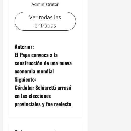
Administrator
Ver todas las
entradas
N
Anterior:
El Papa convoca a la
a
construcción de una nueva
v
economia mundial
Siguiente:
e
Córdoba: Schiaretti arrasó
g
en las elecciones
provinciales y fue reelecto
a
c