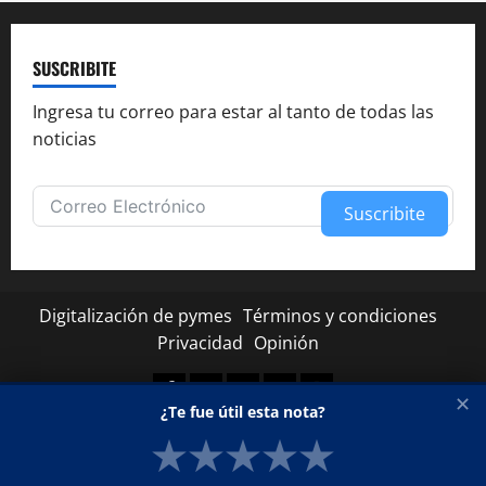
SUSCRIBITE
Ingresa tu correo para estar al tanto de todas las
noticias
Suscribite
Alternative:
Digitalización de pymes
Términos y condiciones
Privacidad
Opinión
Facebook
Twitter
Linkedin
Youtube
Instagram
✕
¿Te fue útil esta nota?
★
★
★
★
★
Copyright © Todos los derechos reservados.
|
MoreNews
por AF themes.