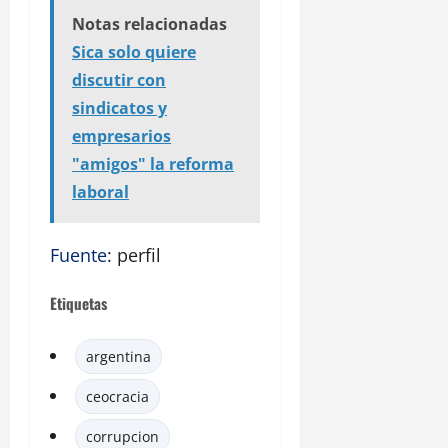
Notas relacionadas
Sica solo quiere
discutir con
sindicatos y
empresarios
"amigos" la reforma
laboral
Fuente
: perfil
Etiquetas
argentina
ceocracia
corrupcion