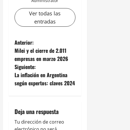
Administrator
Ver todas las
entradas
N
Anterior:
Milei y el cierre de 2.011
a
empresas en marzo 2026
v
Siguiente:
La inflación en Argentina
e
según expertos: claves 2024
g
a
Deja una respuesta
c
Tu dirección de correo
i
electrónico no será