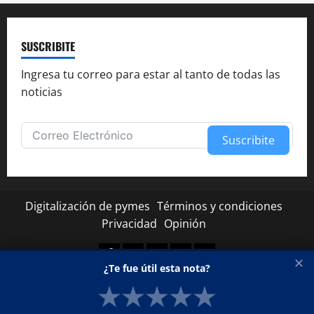
SUSCRIBITE
Ingresa tu correo para estar al tanto de todas las
noticias
Suscribite
Alternative:
Digitalización de pymes
Términos y condiciones
Privacidad
Opinión
Facebook
Twitter
Linkedin
Youtube
Instagram
✕
¿Te fue útil esta nota?
★
★
★
★
★
Copyright © Todos los derechos reservados.
|
MoreNews
por AF themes.