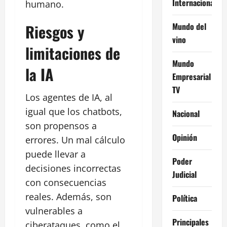
Internacional
humano.
Mundo del
Riesgos y
vino
limitaciones de
Mundo
la IA
Empresarial
TV
Los agentes de IA, al
igual que los chatbots,
Nacional
son propensos a
Opinión
errores. Un mal cálculo
puede llevar a
Poder
decisiones incorrectas
Judicial
con consecuencias
reales. Además, son
Política
vulnerables a
Principales
ciberataques, como el