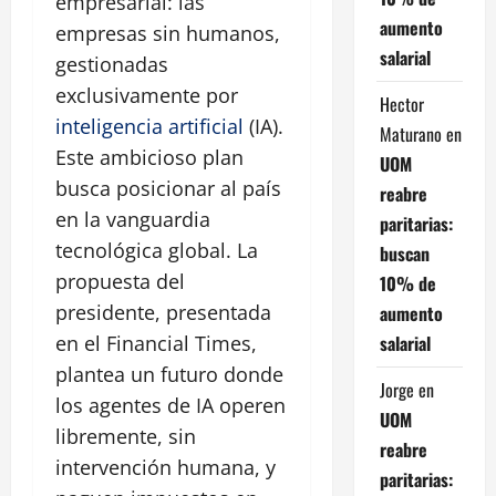
empresarial: las
aumento
empresas sin humanos,
salarial
gestionadas
exclusivamente por
Hector
inteligencia artificial
(IA).
Maturano
en
Este ambicioso plan
UOM
busca posicionar al país
reabre
en la vanguardia
paritarias:
tecnológica global. La
buscan
propuesta del
10% de
presidente, presentada
aumento
salarial
en el Financial Times,
plantea un futuro donde
Jorge
en
los agentes de IA operen
UOM
libremente, sin
reabre
intervención humana, y
paritarias: