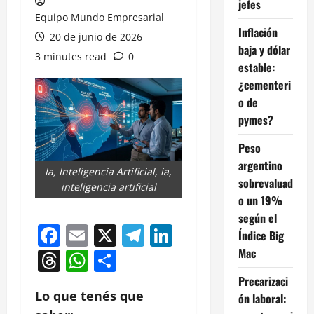
jefes
Equipo Mundo Empresarial
Inflación
20 de junio de 2026
baja y dólar
3 minutes read
0
estable:
¿cementeri
o de
pymes?
Peso
argentino
Ia, Inteligencia Artificial, ia,
sobrevaluad
inteligencia artificial
o un 19%
según el
Facebook
Email
X
Telegram
LinkedIn
Índice Big
Mac
Threads
WhatsApp
Compartir
Precarizaci
Lo que tenés que
ón laboral: