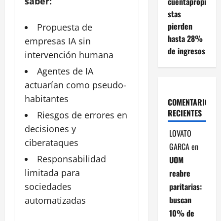
saber:
cuentapropi
stas
pierden
Propuesta de
hasta 28%
empresas
IA sin
de ingresos
intervención humana
Agentes
de IA
actuarían como pseudo-
habitantes
COMENTARIOS
RECIENTES
Riesgos de errores en
decisiones y
LOVATO
ciberataques
GARCA
en
Responsabilidad
UOM
limitada para
reabre
paritarias:
sociedades
buscan
automatizadas
10% de