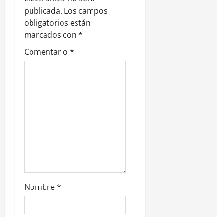
publicada.
Los campos
ó
obligatorios están
n
marcados con
*
Comentario
*
d
e
e
n
t
r
a
Nombre
*
d