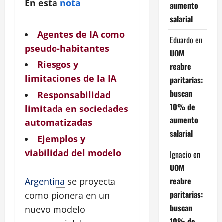
En esta
nota
aumento
salarial
Agentes de IA como
Eduardo
en
pseudo-habitantes
UOM
Riesgos y
reabre
limitaciones de la IA
paritarias:
buscan
Responsabilidad
10% de
limitada en sociedades
aumento
automatizadas
salarial
Ejemplos y
viabilidad del modelo
Ignacio
en
UOM
reabre
Argentina
se proyecta
paritarias:
como pionera en un
buscan
nuevo modelo
10% de