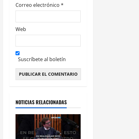
a
Correo electrónico
*
s
Web
Suscríbete al boletín
Alternative:
NOTICIAS RELACIONADAS