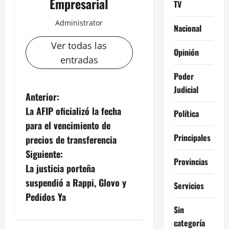
Empresarial
TV
Administrator
Nacional
Ver todas las
Opinión
entradas
Poder
Judicial
N
Anterior:
La AFIP oficializó la fecha
Política
a
para el vencimiento de
v
Principales
precios de transferencia
Siguiente:
e
Provincias
La justicia porteña
g
suspendió a Rappi, Glovo y
Servicios
Pedidos Ya
a
Sin
categoría
c