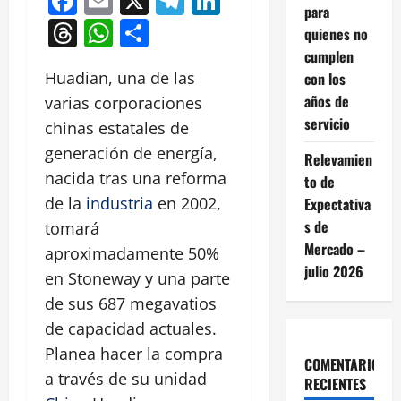
Facebook
Email
X
Telegram
LinkedIn
para
Threads
WhatsApp
Compartir
quienes no
cumplen
Huadian, una de las
con los
años de
varias corporaciones
servicio
chinas estatales de
generación de energía,
Relevamien
nacida tras una reforma
to de
de la
industria
en 2002,
Expectativa
s de
tomará
Mercado –
aproximadamente 50%
julio 2026
en Stoneway y una parte
de sus 687 megavatios
de capacidad actuales.
Planea hacer la compra
COMENTARIOS
a través de su unidad
RECIENTES