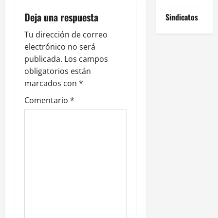
i
Deja una respuesta
Sindicatos
ó
Tu dirección de correo
electrónico no será
n
publicada.
Los campos
obligatorios están
d
marcados con
*
e
Comentario
*
e
n
t
r
a