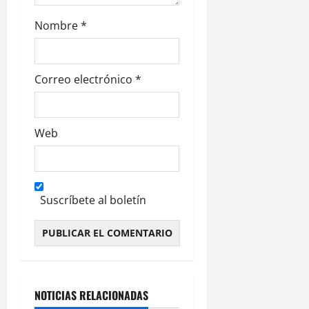
d
Nombre
*
a
s
Correo electrónico
*
Web
Suscríbete al boletín
Alternative:
NOTICIAS RELACIONADAS