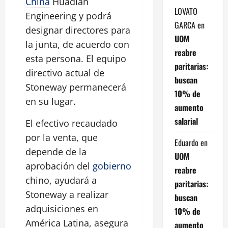
China
Huadian
LOVATO
Engineering y podrá
GARCA
en
designar directores para
UOM
la junta, de acuerdo con
reabre
esta persona. El equipo
paritarias:
directivo actual de
buscan
Stoneway permanecerá
10% de
en su lugar.
aumento
salarial
El efectivo recaudado
por la venta, que
Eduardo
en
depende de la
UOM
aprobación del
gobierno
reabre
chino, ayudará a
paritarias:
Stoneway a realizar
buscan
adquisiciones en
10% de
América Latina, asegura
aumento