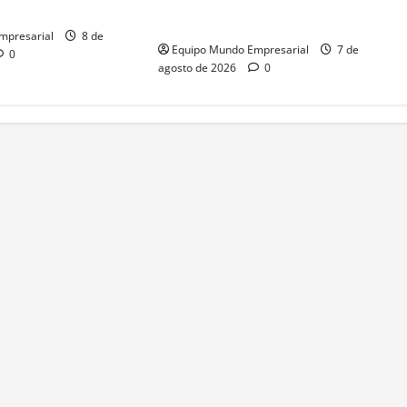
mil millones y desplome de
0 empleos en riesgo
acciones
mpresarial
8 de
Equipo Mundo Empresarial
7 de
0
agosto de 2026
0