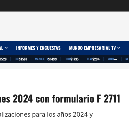
AL
INFORMES Y ENCUESTAS
MUNDO EMPRESARIAL TV
|
|
|
|
|
|
1528
$1581
$1499
$1735
$294
—
CCL
MAYORISTA
EURO
REAL
YUAN
RI
nes 2024 con formulario F 2711
lizaciones para los años 2024 y