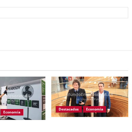
Destacados
Economía
Economía
Mercado Libre: subsidios de $68
 planta en