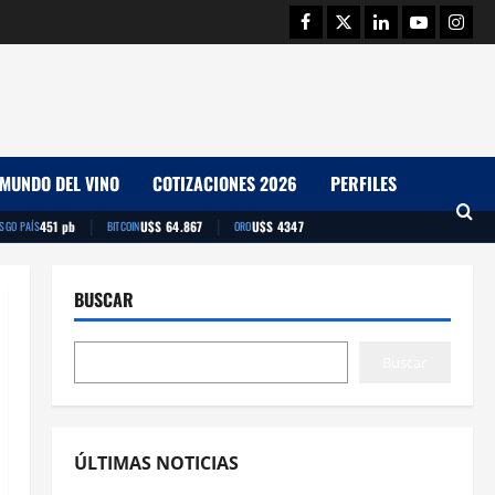
Facebook
Twitter
Linkedin
Youtube
Insta
MUNDO DEL VINO
COTIZACIONES 2026
PERFILES
|
|
451 pb
U$S 64.867
U$S 4347
ESGO PAÍS
BITCOIN
ORO
BUSCAR
Buscar
ÚLTIMAS NOTICIAS