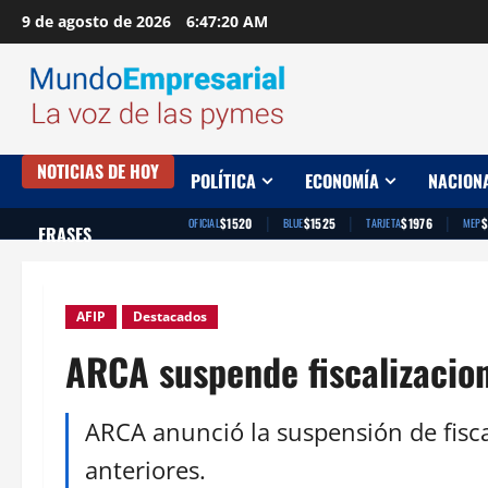
Saltar
9 de agosto de 2026
6:47:20 AM
al
contenido
NOTICIAS DE HOY
POLÍTICA
ECONOMÍA
NACION
|
|
|
$1520
$1525
$1976
$
OFICIAL
BLUE
TARJETA
MEP
FRASES
AFIP
Destacados
ARCA suspende fiscalizacio
ARCA anunció la suspensión de fisca
anteriores.