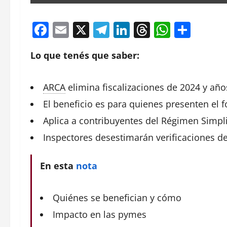
Facebook
Email
X
Telegram
LinkedIn
Threads
Whats
Comp
Lo que tenés que saber:
ARCA
elimina
fiscalizaciones de 2024 y año
El beneficio es para quienes presenten el 
Aplica a
contribuyentes
del Régimen Simpli
Inspectores desestimarán verificaciones de
En esta
nota
Quiénes se benefician y cómo
Impacto en las pymes