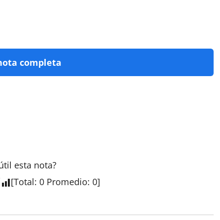
nota completa
útil esta nota?
[
Total
:
0
Promedio
:
0
]