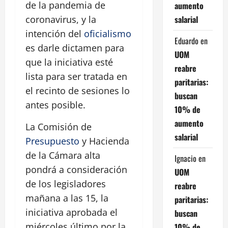
de la pandemia de
aumento
salarial
coronavirus, y la
intención del
oficialismo
Eduardo
en
es darle dictamen para
UOM
que la iniciativa esté
reabre
lista para ser tratada en
paritarias:
el recinto de sesiones lo
buscan
antes posible.
10% de
aumento
La Comisión de
salarial
Presupuesto
y Hacienda
de la Cámara alta
Ignacio
en
pondrá a consideración
UOM
de los legisladores
reabre
mañana a las 15, la
paritarias:
iniciativa aprobada el
buscan
miércoles último por la
10% de