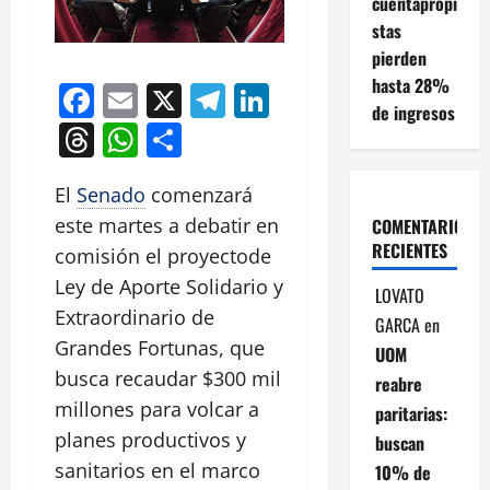
cuentapropi
stas
pierden
hasta 28%
Facebook
Email
X
Telegram
LinkedIn
de ingresos
Threads
WhatsApp
Compartir
El
Senado
comenzará
este martes a debatir en
COMENTARIOS
RECIENTES
comisión el proyectode
Ley de Aporte Solidario y
LOVATO
Extraordinario de
GARCA
en
Grandes Fortunas, que
UOM
busca recaudar $300 mil
reabre
millones para volcar a
paritarias:
planes productivos y
buscan
sanitarios en el marco
10% de