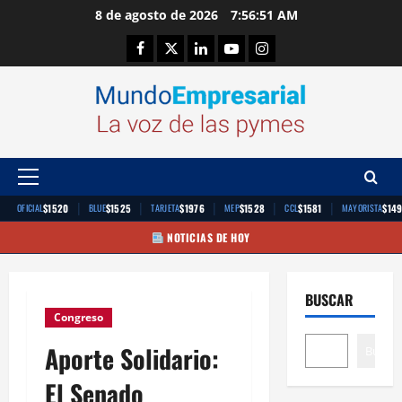
Saltar
8 de agosto de 2026
7:56:52 AM
al
Facebook
Twitter
Linkedin
Youtube
Instagram
contenido
Menú
principal
|
|
|
|
|
$1520
$1525
$1976
$1528
$1581
$14
OFICIAL
BLUE
TARJETA
MEP
CCL
MAYORISTA
NOTICIAS DE HOY
BUSCAR
Congreso
Aporte Solidario:
Buscar
El Senado