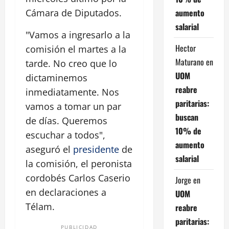
aumento
Cámara de Diputados.
salarial
"Vamos a ingresarlo a la
Hector
comisión el martes a la
Maturano
en
tarde. No creo que lo
UOM
dictaminemos
reabre
inmediatamente. Nos
paritarias:
vamos a tomar un par
buscan
de días. Queremos
10% de
escuchar a todos",
aumento
aseguró el
presidente
de
salarial
la comisión, el peronista
cordobés Carlos Caserio
Jorge
en
en declaraciones a
UOM
Télam.
reabre
paritarias:
PUBLICIDAD