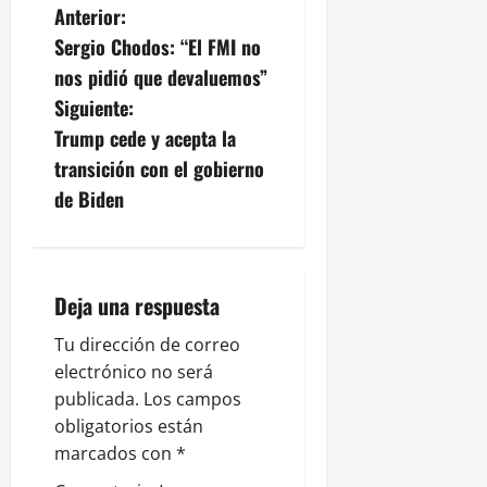
N
Anterior:
Sergio Chodos: “El FMI no
a
nos pidió que devaluemos”
v
Siguiente:
Trump cede y acepta la
e
transición con el gobierno
g
de Biden
a
c
Deja una respuesta
i
Tu dirección de correo
electrónico no será
ó
publicada.
Los campos
n
obligatorios están
marcados con
*
d