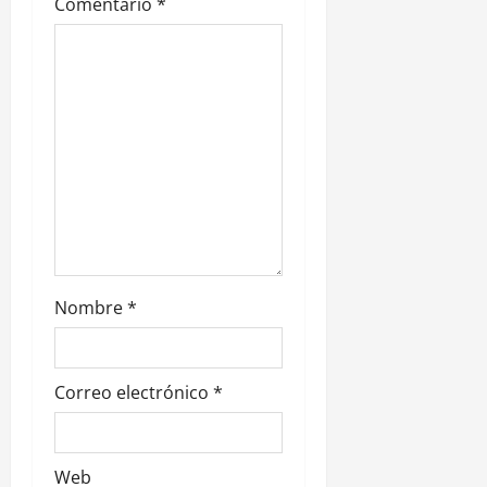
Comentario
*
e
e
n
t
r
a
d
Nombre
*
a
s
Correo electrónico
*
Web