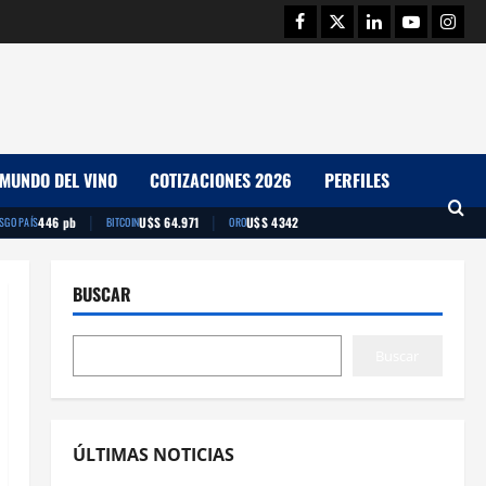
Facebook
Twitter
Linkedin
Youtube
Insta
MUNDO DEL VINO
COTIZACIONES 2026
PERFILES
|
|
446 pb
U$S 64.971
U$S 4342
ESGO PAÍS
BITCOIN
ORO
BUSCAR
Buscar
ÚLTIMAS NOTICIAS