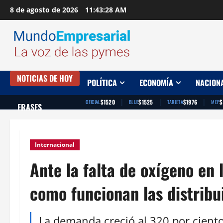
Saltar
8 de agosto de 2026
11:43:29 AM
al
contenido
NOTICIAS DE HOY
POLÍTICA
ECONOMÍA
NACION
|
|
|
$1520
$1525
$1976
$
OFICIAL
BLUE
TARJETA
MEP
FRASES
Internacional
Ante la falta de oxígeno en 
como funcionan las distribu
La demanda creció al 320 por ciento