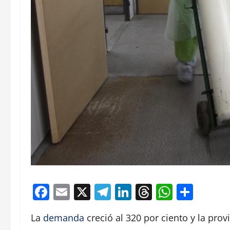
Facebook
Email
X
Telegram
LinkedIn
Threads
Whats
Comp
La
demanda
creció al 320 por ciento y la prov