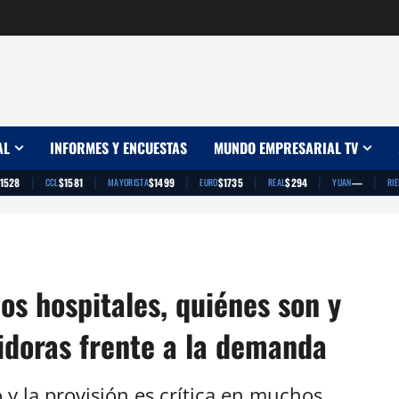
AL
INFORMES Y ENCUESTAS
MUNDO EMPRESARIAL TV
|
|
|
|
|
|
1528
$1581
$1499
$1735
$294
—
CCL
MAYORISTA
EURO
REAL
YUAN
RI
los hospitales, quiénes son y
idoras frente a la demanda
 y la provisión es crítica en muchos