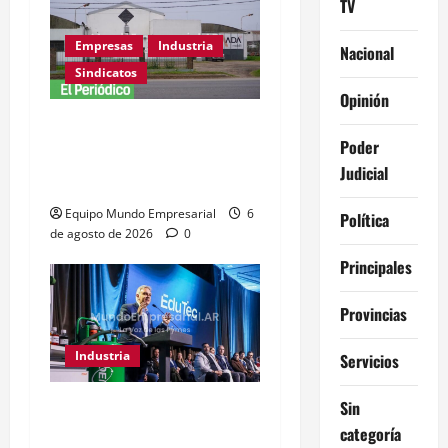
TV
Empresas
Industria
Nacional
Sindicatos
Opinión
Adamobili cierra tras 60
Poder
años: 15 empleados
Judicial
pierden su trabajo
Equipo Mundo Empresarial
6
Política
de agosto de 2026
0
Principales
Provincias
Industria
Servicios
Sin
Córdoba destina $3.500M
categoría
a educación técnica y