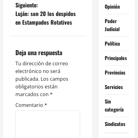
Siguiente:
Opinión
e
Luján: son 20 los despidos
g
Poder
en Estampados Rotativos
Judicial
a
Política
c
Deja una respuesta
Principales
i
Tu dirección de correo
electrónico no será
Provincias
ó
publicada.
Los campos
n
Servicios
obligatorios están
marcados con
*
d
Sin
Comentario
*
categoría
e
Sindicatos
e