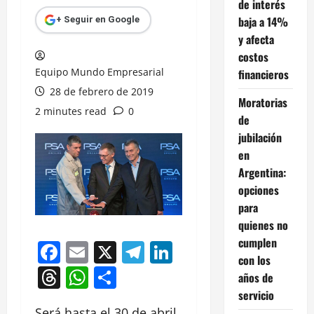
de interés
baja a 14%
+ Seguir en Google
y afecta
costos
Equipo Mundo Empresarial
financieros
28 de febrero de 2019
Moratorias
2 minutes read
0
de
jubilación
en
Argentina:
opciones
para
quienes no
cumplen
Facebook
Email
X
Telegram
LinkedIn
con los
Threads
WhatsApp
Compartir
años de
servicio
Será hasta el 30 de abril.