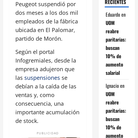
RECIENTES
Peugeot suspendió por
dos meses a los dos mil
Eduardo
en
empleados de la fábrica
UOM
ubicada en El Palomar,
reabre
partido de Morón.
paritarias:
buscan
Según el portal
10% de
Infogremiales, desde la
aumento
empresa adujeron que
salarial
las
suspensiones
se
Ignacio
en
debían a la caída de las
UOM
ventas y, como
reabre
consecuencia, una
paritarias:
importante acumulación
buscan
de stock.
10% de
PUBLICIDAD
aumento