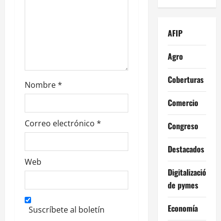
n
t
AFIP
r
Agro
a
Coberturas
d
Nombre
*
a
Comercio
s
Correo electrónico
*
Congreso
Destacados
Web
Digitalización
de pymes
Economía
Suscríbete al boletín