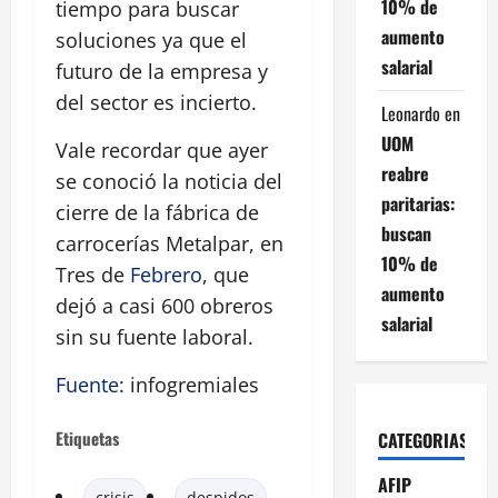
10% de
tiempo para buscar
aumento
soluciones ya que el
salarial
futuro de la empresa y
del sector es incierto.
Leonardo
en
UOM
Vale recordar que ayer
reabre
se conoció la noticia del
paritarias:
cierre de la fábrica de
buscan
carrocerías Metalpar, en
10% de
Tres de
Febrero
, que
aumento
dejó a casi 600 obreros
salarial
sin su fuente laboral.
Fuente
: infogremiales
Etiquetas
CATEGORIAS
AFIP
crisis
despidos