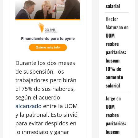
salarial
Hector
Maturano
en
UOM
reabre
paritarias:
buscan
Durante los dos meses
10% de
de suspensión, los
aumento
trabajadores percibirán
salarial
el 75% de sus haberes,
según el acuerdo
Jorge
en
alcanzado
entre la UOM
UOM
y la patronal. Esto sirvió
reabre
paritarias:
para evitar despidos en
buscan
lo inmediato y ganar