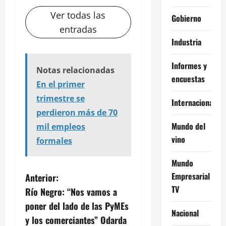
Ver todas las
Gobierno
entradas
Industria
Informes y
Notas relacionadas
encuestas
En el primer
trimestre se
Internacional
perdieron más de 70
Mundo del
mil empleos
vino
formales
Mundo
N
Empresarial
Anterior:
TV
Río Negro: “Nos vamos a
a
poner del lado de las PyMEs
Nacional
v
y los comerciantes” Odarda