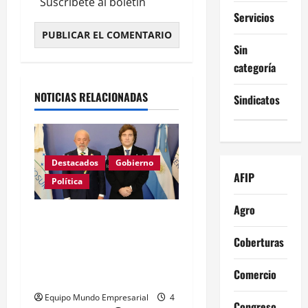
Suscríbete al boletín
Servicios
Sin
Alternative:
categoría
NOTICIAS RELACIONADAS
Sindicatos
Destacados
Gobierno
AFIP
Política
Agro
GRAVE: Brasil confirmó
que no enviará embajador
Coberturas
a la Argentina mientras
Comercio
sigan los ataques de Milei
Equipo Mundo Empresarial
4
Congreso