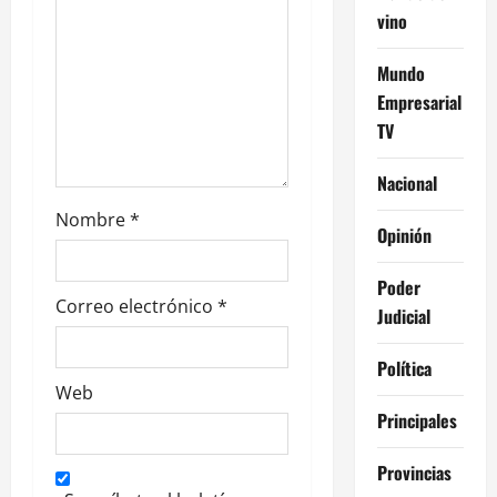
vino
r
a
Mundo
Empresarial
d
TV
a
Nacional
s
Nombre
*
Opinión
Poder
Correo electrónico
*
Judicial
Política
Web
Principales
Provincias