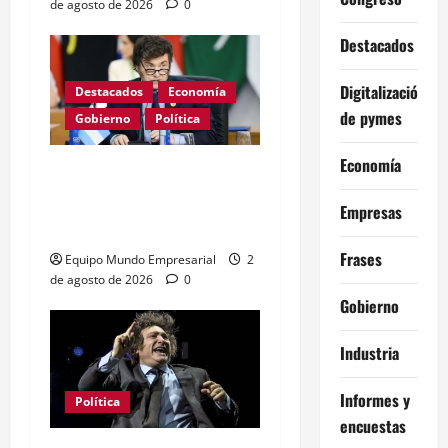
de agosto de 2026
0
Destacados
Digitalización
Destacados
Economía
de pymes
Gobierno
Política
Economía
Milei apunta al Banco
Central con cifra
Empresas
inflacionaria histórica
Frases
Equipo Mundo Empresarial
2
de agosto de 2026
0
Gobierno
Industria
Informes y
Política
encuestas