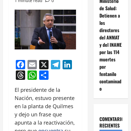
Ministerio
1 minute read
0
de Salud:
Detienen a
los
directores
del ANMAT
y del INAME
por las 114
muertes
Facebook
Email
X
Telegram
LinkedIn
por
Threads
WhatsApp
Compartir
fentanilo
contaminad
o
El presidente de la
Nación, estuvo presente
en la planta de Quilmes
y dejo un frase que
COMENTARIOS
apunta a la reactivación,
RECIENTES
pero que
encuentra
su