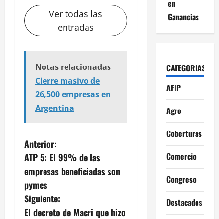
en
Ver todas las
Ganancias
entradas
Notas relacionadas
CATEGORIAS
Cierre masivo de
AFIP
26,500 empresas en
Argentina
Agro
Coberturas
N
Anterior:
Comercio
ATP 5: El 99% de las
a
empresas beneficiadas son
Congreso
v
pymes
Siguiente:
Destacados
e
El decreto de Macri que hizo