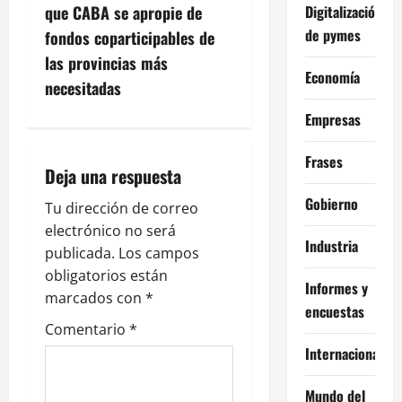
g
Digitalización
que CABA se apropie de
de pymes
fondos coparticipables de
a
las provincias más
Economía
c
necesitadas
Empresas
i
ó
Frases
Deja una respuesta
n
Gobierno
Tu dirección de correo
electrónico no será
d
Industria
publicada.
Los campos
e
obligatorios están
Informes y
marcados con
*
e
encuestas
Comentario
*
n
Internacional
t
Mundo del