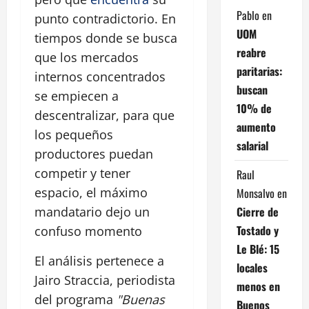
Pablo
en
punto contradictorio. En
UOM
tiempos donde se busca
reabre
que los mercados
paritarias:
internos concentrados
buscan
se empiecen a
10% de
descentralizar, para que
aumento
los pequeños
salarial
productores puedan
competir y tener
Raul
espacio, el máximo
Monsalvo
en
Cierre de
mandatario dejo un
Tostado y
confuso momento
Le Blé: 15
El análisis pertenece a
locales
Jairo Straccia, periodista
menos en
del programa
"Buenas
Buenos