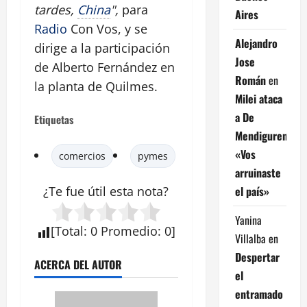
tardes,
China
",
para
Aires
Radio
Con Vos, y se
Alejandro
dirige a la participación
Jose
de Alberto Fernández en
Román
en
la planta de Quilmes.
Milei ataca
a De
Etiquetas
Mendiguren:
«Vos
comercios
pymes
arruinaste
el país»
¿Te fue útil esta
nota
?
Yanina
[
Total
:
0
Promedio
:
0
]
Villalba
en
Despertar
ACERCA DEL AUTOR
el
entramado