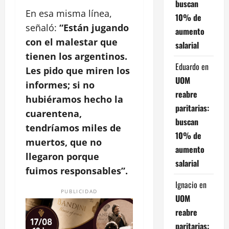
buscan
En esa misma línea,
10% de
señaló:
“Están jugando
aumento
con el malestar que
salarial
tienen los argentinos.
Eduardo
en
Les pido que miren los
UOM
informes; si no
reabre
hubiéramos hecho la
paritarias:
cuarentena,
buscan
tendríamos miles de
10% de
muertos, que no
aumento
llegaron porque
salarial
fuimos responsables”.
Ignacio
en
PUBLICIDAD
UOM
reabre
paritarias: