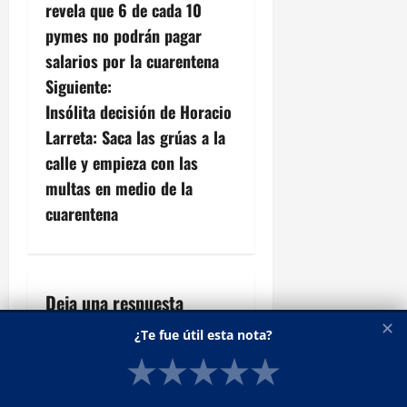
a
revela que 6 de cada 10
v
pymes no podrán pagar
salarios por la cuarentena
e
Siguiente:
g
Insólita decisión de Horacio
Larreta: Saca las grúas a la
a
calle y empieza con las
c
multas en medio de la
cuarentena
i
ó
n
Deja una respuesta
✕
d
Tu dirección de correo
¿Te fue útil esta nota?
electrónico no será
★
★
★
★
★
e
publicada.
Los campos
obligatorios están