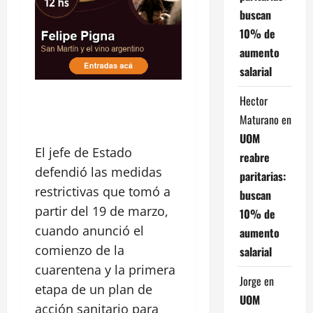
buscan
10% de
aumento
salarial
Hector
Maturano
en
UOM
El jefe de Estado
reabre
defendió las medidas
paritarias:
restrictivas que tomó a
buscan
partir del 19 de marzo,
10% de
cuando anunció el
aumento
comienzo de la
salarial
cuarentena y la primera
Jorge
en
etapa de un plan de
UOM
acción sanitario para