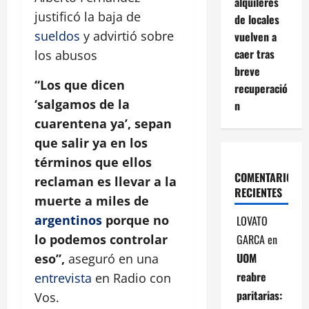
alquileres
justificó la baja de
de locales
sueldos
y advirtió sobre
vuelven a
caer tras
los abusos
breve
“Los que dicen
recuperació
‘salgamos de la
n
cuarentena ya’, sepan
que salir ya en los
términos que ellos
COMENTARIOS
reclaman es llevar a la
RECIENTES
muerte a miles de
argentinos
porque no
LOVATO
GARCA
en
lo podemos controlar
UOM
eso”,
aseguró en una
reabre
entrevista
en Radio con
paritarias:
Vos.