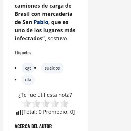
camiones de carga de
Brasil con mercadería
de San
Pablo
, que es
uno de los lugares más
infectados”,
sostuvo.
Etiquetas
cgt
sueldos
uia
¿Te fue útil esta
nota
?
[
Total
:
0
Promedio
:
0
]
ACERCA DEL AUTOR