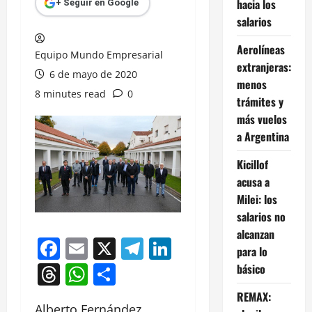
hacia los
+ Seguir en Google
salarios
Aerolíneas
Equipo Mundo Empresarial
extranjeras:
6 de mayo de 2020
menos
8 minutes read
0
trámites y
más vuelos
a Argentina
Kicillof
acusa a
Milei: los
salarios no
alcanzan
Facebook
Email
X
Telegram
LinkedIn
para lo
Threads
WhatsApp
Compartir
básico
REMAX:
Alberto Fernández