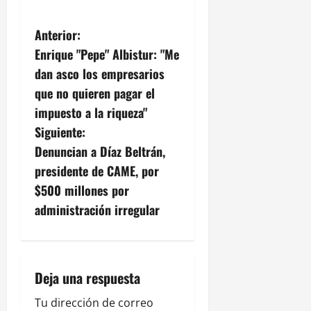
N
Anterior:
Enrique "Pepe" Albistur: "Me
a
dan asco los empresarios
v
que no quieren pagar el
impuesto a la riqueza"
e
Siguiente:
g
Denuncian a Díaz Beltrán,
presidente de CAME, por
a
$500 millones por
c
administración irregular
i
ó
Deja una respuesta
n
Tu dirección de correo