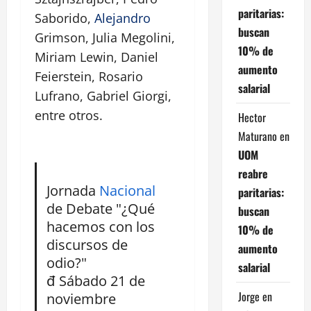
paritarias:
Saborido,
Alejandro
buscan
Grimson, Julia Megolini,
10% de
Miriam Lewin, Daniel
aumento
Feierstein, Rosario
salarial
Lufrano, Gabriel Giorgi,
entre otros.
Hector
Maturano
en
UOM
reabre
Jornada
Nacional
paritarias:
de Debate "¿Qué
buscan
hacemos con los
10% de
discursos de
aumento
odio?"
salarial
đ Sábado 21 de
Jorge
en
noviembre