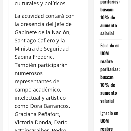
paritarias:
culturales y políticos.
buscan
La actividad contará con
10% de
la presencia del Jefe de
aumento
Gabinete de la Nación,
salarial
Santiago Cafiero y la
Eduardo
en
Ministra de Seguridad
UOM
Sabina Frederic.
reabre
También participarán
paritarias:
numerosos
buscan
representantes del
10% de
campo académico,
aumento
intelectual y artístico
salarial
como Dora Barrancos,
Ignacio
en
Graciana Peñafort,
UOM
Victoria Donda, Darío
reabre
Sztajnszrajber, Pedro