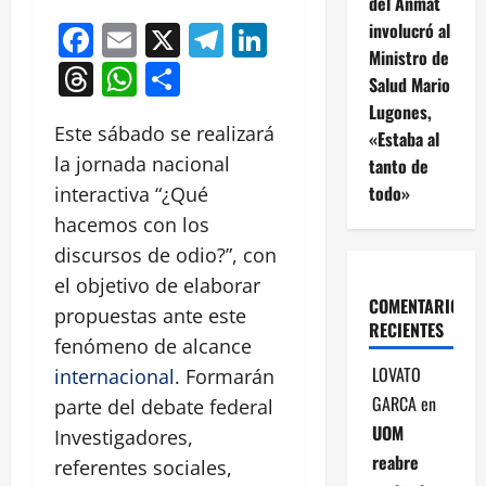
del Anmat
Facebook
Email
X
Telegram
LinkedIn
involucró al
Ministro de
Threads
WhatsApp
Compartir
Salud Mario
Lugones,
Este sábado se realizará
«Estaba al
la jornada nacional
tanto de
todo»
interactiva “¿Qué
hacemos con los
discursos de odio?”, con
el objetivo de elaborar
COMENTARIOS
propuestas ante este
RECIENTES
fenómeno de alcance
LOVATO
internacional
. Formarán
GARCA
en
parte del debate federal
UOM
Investigadores,
reabre
referentes sociales,