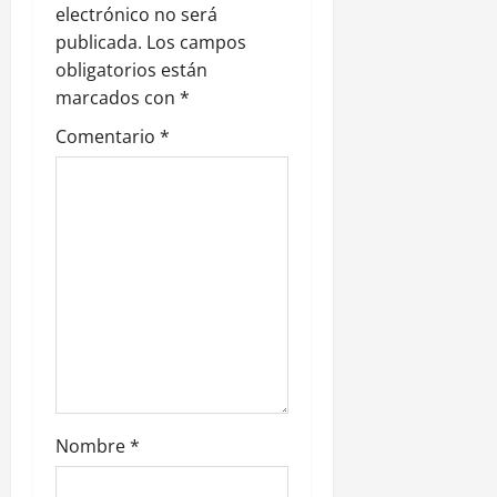
electrónico no será
d
publicada.
Los campos
e
obligatorios están
marcados con
*
e
Comentario
*
n
t
r
a
d
a
s
Nombre
*