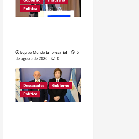
Gobierno
Industria
Política
Caputo califica de
«tarados» a defensores
de la industria
Equipo Mundo Empresarial
6
de agosto de 2026
0
Destacados
Gobierno
Política
GRAVE: Brasil confirmó
que no enviará embajador
a la Argentina mientras
sigan los ataques de Milei