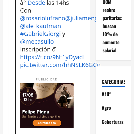
UOM
â°
Desde
las 14hs
Con
reabre
@rosariolufrano
@juliamengo
paritarias:
@ale_kaufman
buscan
#GabrielGiorgi
y
10% de
@mecasullo
aumento
Inscripción đ
salarial
https://t.co/9Nf1yDyacl
pic.twitter.com/hhNSLK6GCn
PUBLICIDAD
CATEGORIAS
AFIP
Agro
Coberturas