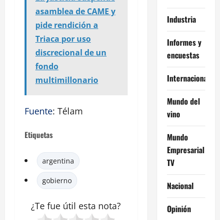
asamblea de CAME y
Industria
pide rendición a
Triaca por uso
Informes y
discrecional de un
encuestas
fondo
Internacional
multimillonario
Mundo del
Fuente
: Télam
vino
Etiquetas
Mundo
Empresarial
argentina
TV
gobierno
Nacional
¿Te fue útil esta
nota
?
Opinión