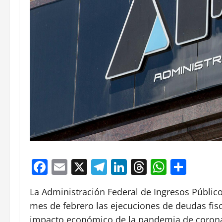
Facebook
Email
X
Telegram
LinkedIn
Threads
Whats
Comp
La Administración Federal de Ingresos Público
mes de febrero las ejecuciones de deudas fis
impacto económico de la pandemia de coronav