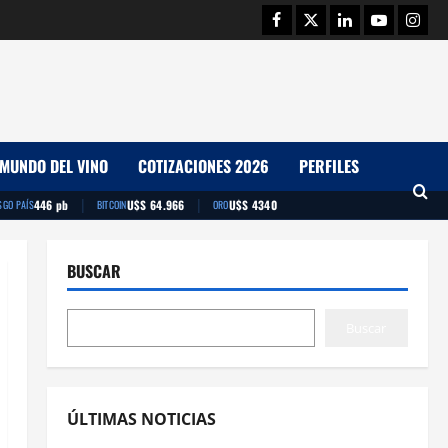
Facebook
Twitter
Linkedin
Youtube
Insta
MUNDO DEL VINO
COTIZACIONES 2026
PERFILES
|
|
446 pb
U$S 64.966
U$S 4340
SGO PAÍS
BITCOIN
ORO
BUSCAR
Buscar
ÚLTIMAS NOTICIAS