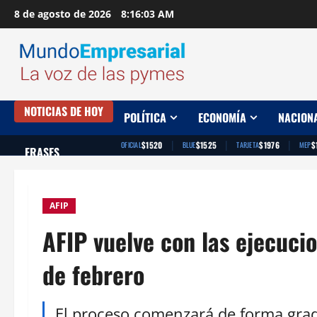
Saltar
8 de agosto de 2026
8:16:04 AM
al
contenido
NOTICIAS DE HOY
POLÍTICA
ECONOMÍA
NACION
|
|
|
$1520
$1525
$1976
$
OFICIAL
BLUE
TARJETA
MEP
FRASES
AFIP
AFIP vuelve con las ejecucio
de febrero
El proceso comenzará de forma grad