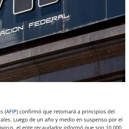
App
artir
s (
AFIP
) confirmó que retomará a principios del
cales. Luego de un año y medio en suspenso por el
irus, el ente recaudador informó que son 10.000