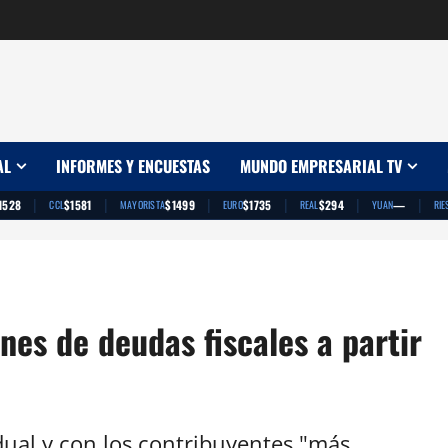
AL
INFORMES Y ENCUESTAS
MUNDO EMPRESARIAL TV
|
|
|
|
|
|
1528
$1581
$1499
$1735
$294
—
CCL
MAYORISTA
EURO
REAL
YUAN
RIE
nes de deudas fiscales a partir
ual y con los contribuyentes "más