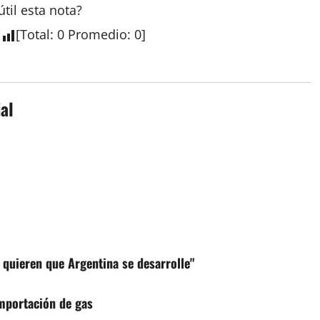
útil esta
nota
?
[
Total
:
0
Promedio
:
0
]
al
 quieren que Argentina se desarrolle"
importación de gas