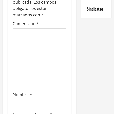
e
publicada.
Los campos
obligatorios están
Sindicatos
e
marcados con
*
n
Comentario
*
t
r
a
d
a
s
Nombre
*