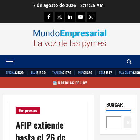
Saltar
7 de agosto de 2026
8:11:26 AM
al
Facebook
Twitter
Linkedin
Youtube
Instagram
contenido
Menú
principal
|
|
|
|
|
$1520
$1530
$1976
$1520
$1577
$15
OFICIAL
BLUE
TARJETA
MEP
CCL
MAYORISTA
NOTICIAS DE HOY
BUSCAR
Empresas
AFIP extiende
Buscar
hasta el 26 de