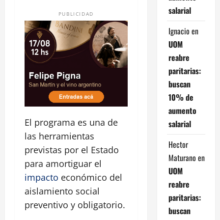
salarial
PUBLICIDAD
Ignacio
en
UOM
reabre
paritarias:
buscan
10% de
aumento
El programa es una de
salarial
las herramientas
Hector
previstas por el Estado
Maturano
en
para amortiguar el
UOM
impacto
económico del
reabre
aislamiento social
paritarias:
preventivo y obligatorio.
buscan