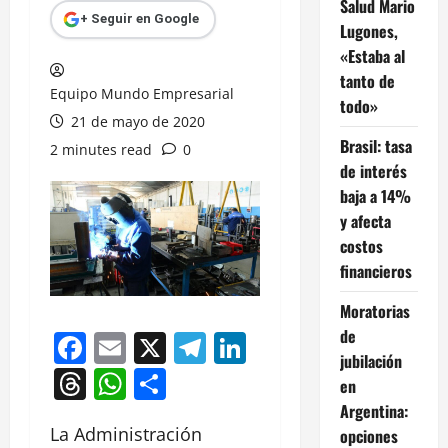
Salud Mario
+ Seguir en Google
Lugones,
«Estaba al
tanto de
Equipo Mundo Empresarial
todo»
21 de mayo de 2020
Brasil: tasa
2 minutes read
0
de interés
baja a 14%
y afecta
costos
financieros
Moratorias
de
Facebook
Email
X
Telegram
LinkedIn
jubilación
Threads
WhatsApp
Compartir
en
Argentina:
La Administración
opciones