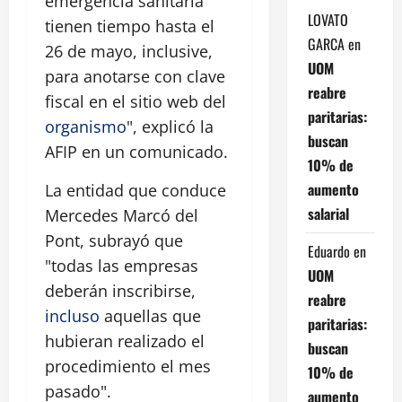
emergencia sanitaria
LOVATO
tienen tiempo hasta el
GARCA
en
26 de mayo, inclusive,
UOM
para anotarse con clave
reabre
fiscal en el sitio web del
paritarias:
organismo
", explicó la
buscan
AFIP en un comunicado.
10% de
aumento
La entidad que conduce
salarial
Mercedes Marcó del
Pont, subrayó que
Eduardo
en
"todas las empresas
UOM
deberán inscribirse,
reabre
incluso
aquellas que
paritarias:
hubieran realizado el
buscan
procedimiento el mes
10% de
pasado".
aumento