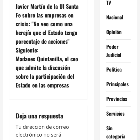
TV
Javier Martín de la UI Santa
a
Fe sobre las empresas en
Nacional
v
crisis: "No veo como una
Opinión
herejía que el Estado tenga
e
porcentaje de acciones"
Poder
g
Siguiente:
Judicial
Madanes Quintanilla, el ceo
a
que admite la discusión
Política
c
sobre la participación del
Principales
Estado en las empresas
i
Provincias
ó
Servicios
n
Deja una respuesta
d
Tu dirección de correo
Sin
electrónico no será
categoría