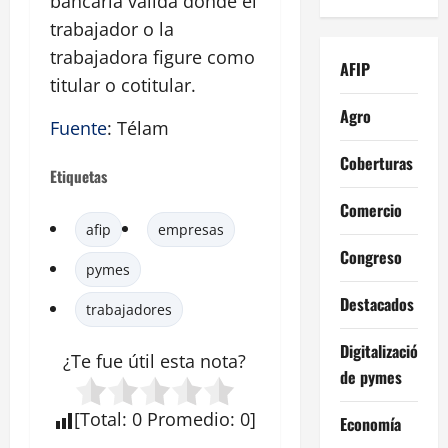
bancaria válida donde el
trabajador o la
trabajadora figure como
AFIP
titular o cotitular.
Agro
Fuente
: Télam
Coberturas
Etiquetas
Comercio
afip
empresas
Congreso
pymes
Destacados
trabajadores
Digitalización
¿Te fue útil esta
nota
?
de pymes
[
Total
:
0
Promedio
:
0
]
Economía