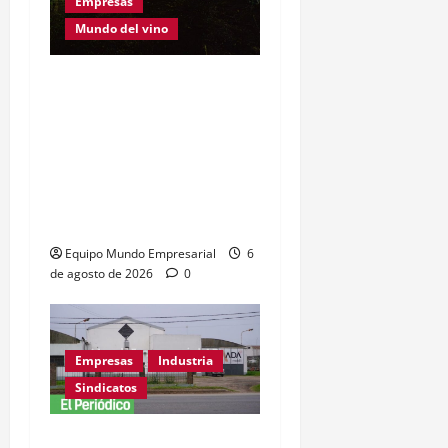
Empresas
Mundo del vino
Este Sábado 8 de Agosto
se realiza una nueva
Convinart: el proyecto
que cambió la manera de
vivir el vino y fusionarlo
con el arte
Equipo Mundo Empresarial
6
de agosto de 2026
0
Empresas
Industria
Sindicatos
Adamobili cierra tras 60