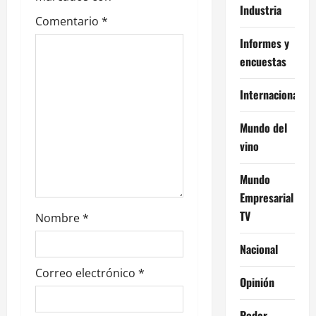
e
Industria
Comentario
*
n
Informes y
encuestas
t
Internacional
r
a
Mundo del
vino
d
Mundo
a
Empresarial
s
TV
Nombre
*
Nacional
Correo electrónico
*
Opinión
Poder