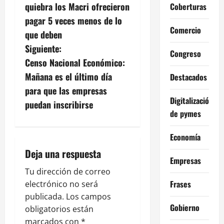
a
quiebra los Macri ofrecieron
Coberturas
v
pagar 5 veces menos de lo
Comercio
que deben
e
Siguiente:
Congreso
g
Censo Nacional Económico:
Mañana es el último día
Destacados
a
para que las empresas
Digitalización
c
puedan inscribirse
de pymes
i
Economía
ó
Deja una respuesta
Empresas
n
Tu dirección de correo
Frases
electrónico no será
d
publicada.
Los campos
e
Gobierno
obligatorios están
marcados con
*