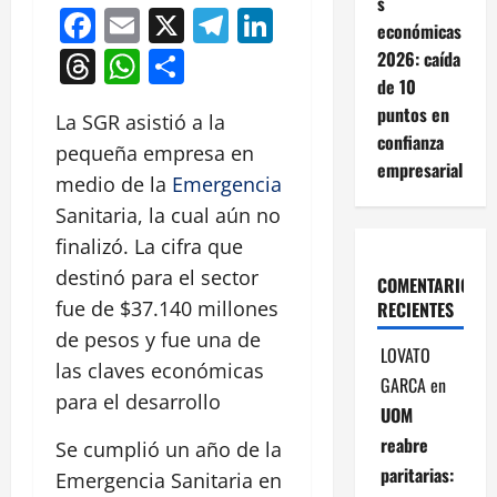
s
Facebook
Email
X
Telegram
LinkedIn
económicas
Threads
WhatsApp
Compartir
2026: caída
de 10
puntos en
La SGR asistió a la
confianza
pequeña empresa en
empresarial
medio de la
Emergencia
Sanitaria, la cual aún no
finalizó. La cifra que
destinó para el sector
COMENTARIOS
fue de $37.140 millones
RECIENTES
de pesos y fue una de
LOVATO
las claves económicas
GARCA
en
para el desarrollo
UOM
reabre
Se cumplió un año de la
paritarias:
Emergencia Sanitaria en