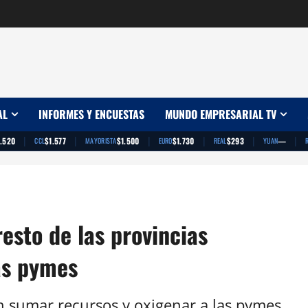
AL
INFORMES Y ENCUESTAS
MUNDO EMPRESARIAL TV
|
|
|
|
|
|
1.520
$1.577
$1.500
$1.730
$293
—
CCL
MAYORISTA
EURO
REAL
YUAN
esto de las provincias
as pymes
n sumar recursos y oxigenar a las pymes,