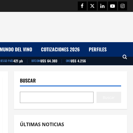
Facebook
Twitter
Linkedin
Youtube
Insta
MUNDO DEL VINO
COTIZACIONES 2026
PERFILES
|
|
421 pb
U$S 64.303
U$S 4.256
RIESGO PAÍS
BITCOIN
ORO
BUSCAR
Buscar
ÚLTIMAS NOTICIAS