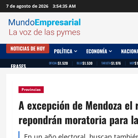
Saltar
7 de agosto de 2026
3:54:37 AM
al
contenido
NOTICIAS DE HOY
POLÍTICA
ECONOMÍA
NACION
|
|
|
$1.520
$1.530
$1.976
$
OFICIAL
BLUE
TARJETA
MEP
FRASES
Provincias
A excepción de Mendoza el r
repondrán moratoria para l
En un año electoral, buscan tambié