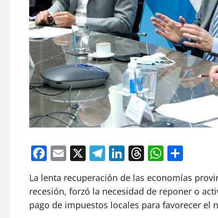
Facebook
Email
X
Telegram
LinkedIn
Threads
Whats
Comp
La lenta recuperación de las economías provin
recesión, forzó la necesidad de reponer o acti
pago de impuestos locales para favorecer el n