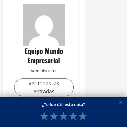
Equipo Mundo
Empresarial
Administrator
Ver todas las
entradas
✕
¿Te fue útil esta nota?
N
Anterior:
★
★
★
★
★
México busca estatizar la
a