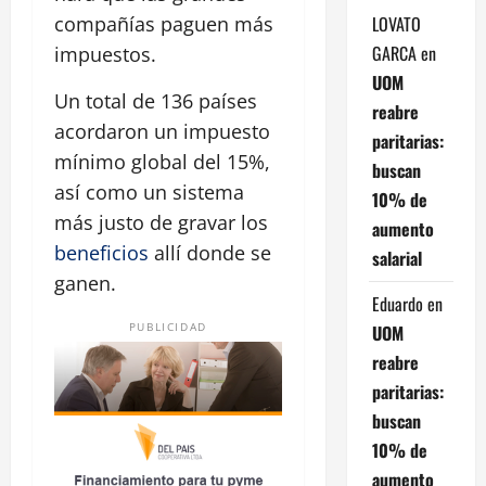
LOVATO
compañías paguen más
GARCA
en
impuestos.
UOM
Un total de 136 países
reabre
acordaron un impuesto
paritarias:
mínimo global del 15%,
buscan
así como un sistema
10% de
más justo de gravar los
aumento
beneficios
allí donde se
salarial
ganen.
Eduardo
en
PUBLICIDAD
UOM
reabre
paritarias:
buscan
10% de
aumento