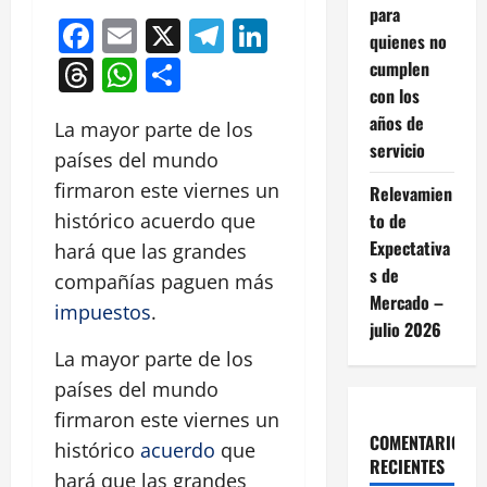
para
Facebook
Email
X
Telegram
LinkedIn
quienes no
Threads
WhatsApp
Compartir
cumplen
con los
años de
La mayor parte de los
servicio
países del mundo
firmaron este viernes un
Relevamien
to de
histórico acuerdo que
Expectativa
hará que las grandes
s de
compañías paguen más
Mercado –
impuestos
.
julio 2026
La mayor parte de los
países del mundo
firmaron este viernes un
COMENTARIOS
histórico
acuerdo
que
RECIENTES
hará que las grandes