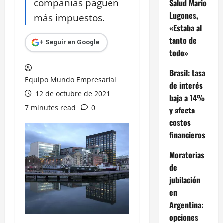
compañías paguen
Salud Mario
Lugones,
más impuestos.
«Estaba al
tanto de
+ Seguir en Google
todo»
Brasil: tasa
Equipo Mundo Empresarial
de interés
12 de octubre de 2021
baja a 14%
7 minutes read
0
y afecta
costos
financieros
Moratorias
de
jubilación
en
Argentina:
opciones