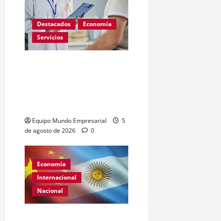
Destacados
Economía
Servicios
Corte Suprema: prepagas
no cubrirán fármacos
importados sin
bioequivalencia
Equipo Mundo Empresarial
5
de agosto de 2026
0
Economía
Internacional
Nacional
Renovación del acuerdo