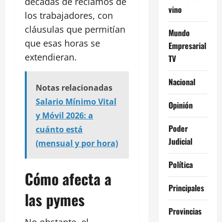
décadas de reclamos de
vino
los trabajadores, con
cláusulas que permitían
Mundo
que esas horas se
Empresarial
extendieran.
TV
Nacional
Notas relacionadas
Salario Mínimo Vital
Opinión
y Móvil 2026: a
Poder
cuánto está
Judicial
(mensual y por hora)
Política
Cómo afecta a
Principales
las pymes
Provincias