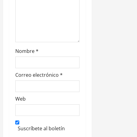
a
d
a
s
Nombre
*
Correo electrónico
*
Web
Suscríbete al boletín