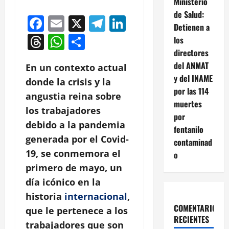
Ministerio
de Salud:
Facebook
Email
X
Telegram
LinkedIn
Detienen a
Threads
WhatsApp
Compartir
los
directores
del ANMAT
En un contexto actual
y del INAME
donde la crisis y la
por las 114
angustia reina sobre
muertes
los trabajadores
por
debido a la pandemia
fentanilo
generada por el Covid-
contaminad
19, se conmemora el
o
primero de mayo, un
día icónico en la
historia
internacional
,
COMENTARIOS
que le pertenece a los
RECIENTES
trabajadores que son