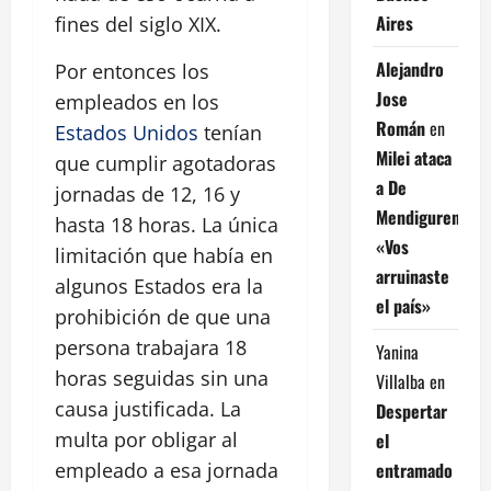
Aires
fines del siglo XIX.
Alejandro
Por entonces los
Jose
empleados en los
Román
en
Estados Unidos
tenían
Milei ataca
que cumplir agotadoras
a De
jornadas de 12, 16 y
Mendiguren:
hasta 18 horas. La única
«Vos
limitación que había en
arruinaste
algunos Estados era la
el país»
prohibición de que una
persona trabajara 18
Yanina
horas seguidas sin una
Villalba
en
causa justificada. La
Despertar
multa por obligar al
el
entramado
empleado a esa jornada