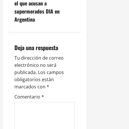
a
el que acusan a
c
supermerados DIA en
Argentina
i
ó
n
Deja una respuesta
d
Tu dirección de correo
electrónico no será
e
publicada.
Los campos
obligatorios están
e
marcados con
*
n
Comentario
*
t
r