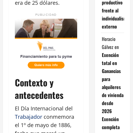
productivo
era de 25 dólares.
frente al
PUBLICIDAD
individualismo
externo
Horacio
Gálvez
en
Exención
total en
Ganancias
para
Contexto y
alquileres
antecedentes
de vivienda
desde
El Día Internacional del
2026
Trabajador
conmemora
Exención
el 1º de mayo de 1886,
completa