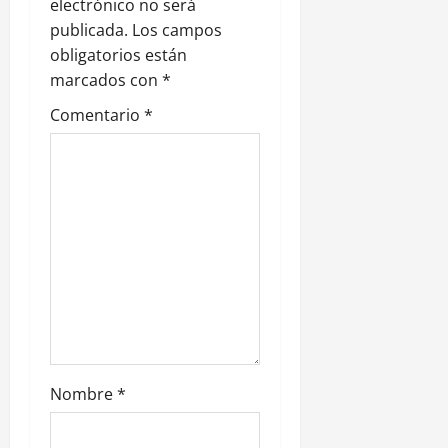
electrónico no será
ó
publicada.
Los campos
n
obligatorios están
marcados con
*
d
Comentario
*
e
e
n
t
r
a
d
Nombre
*
a