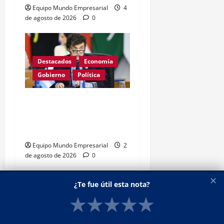
Equipo Mundo Empresarial
4
de agosto de 2026
0
Destacados
Economía
Gobierno
Política
Milei apunta al Banco
Central con cifra
inflacionaria histórica
Equipo Mundo Empresarial
2
de agosto de 2026
0
✕
¿Te fue útil esta nota?
★
★
★
★
★
SUSCRIBITE