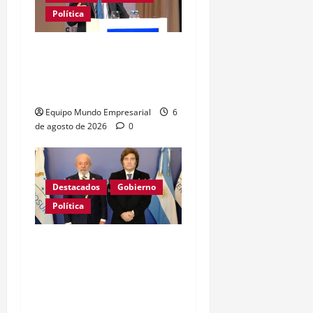
Política
Caputo califica de
«tarados» a defensores
de la industria
Equipo Mundo Empresarial
6
de agosto de 2026
0
Destacados
Gobierno
Política
GRAVE: Brasil confirmó
que no enviará embajador
a la Argentina mientras
sigan los ataques de Milei