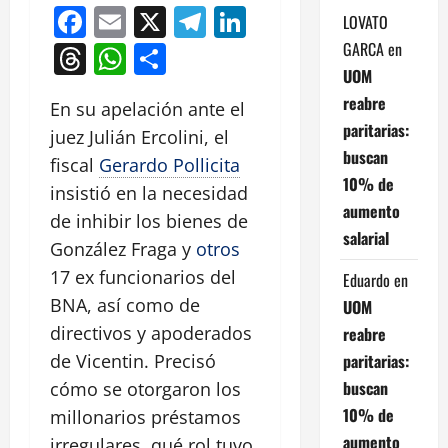
Facebook
Email
X
Telegram
LinkedIn
LOVATO
GARCA
en
Threads
WhatsApp
Compartir
UOM
reabre
En su apelación ante el
paritarias:
juez Julián Ercolini, el
buscan
fiscal
Gerardo Pollicita
10% de
insistió en la necesidad
aumento
de inhibir los bienes de
salarial
González Fraga y
otros
17 ex funcionarios del
Eduardo
en
BNA, así como de
UOM
directivos y apoderados
reabre
paritarias:
de Vicentin. Precisó
buscan
cómo se otorgaron los
10% de
millonarios préstamos
aumento
irregulares, qué rol tuvo