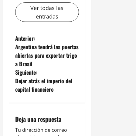
Ver todas las
entradas
N
Anterior:
Argentina tendrá las puertas
a
abiertas para exportar trigo
v
a Brasil
Siguiente:
e
Dejar atrás el imperio del
g
capital financiero
a
c
Deja una respuesta
i
Tu dirección de correo