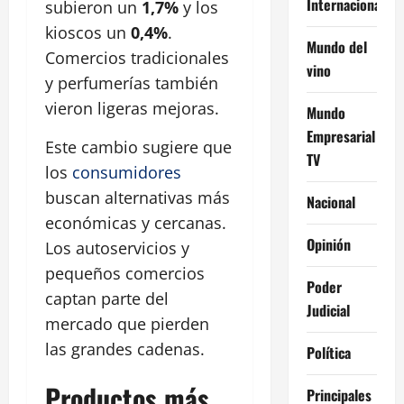
Internacional
subieron un
1,7%
y los
kioscos un
0,4%
.
Mundo del
Comercios tradicionales
vino
y perfumerías también
vieron ligeras mejoras.
Mundo
Empresarial
Este cambio sugiere que
TV
los
consumidores
buscan alternativas más
Nacional
económicas y cercanas.
Opinión
Los autoservicios y
pequeños comercios
Poder
captan parte del
Judicial
mercado que pierden
las grandes cadenas.
Política
Productos más
Principales