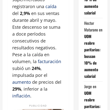
aumento
registraron una
caída
salarial
del
2,9%
en sus ventas
durante abril y mayo.
Hector
Este descenso se suma
Maturano
en
a doce períodos
UOM
consecutivos de
reabre
resultados negativos.
paritarias:
Pese a la caída en
buscan
volumen, la
facturación
10% de
subió un
24%
,
aumento
impulsada por el
salarial
aumento
de precios del
Jorge
en
29%
, inferior a la
UOM
inflación
.
reabre
paritarias:
PUBLICIDAD