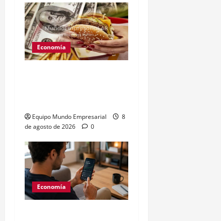
Economía
Peso argentino
sobrevaluado un 19%
según el Índice Big Mac
Equipo Mundo Empresarial
8
de agosto de 2026
0
Economía
Generación Z: 41% elige