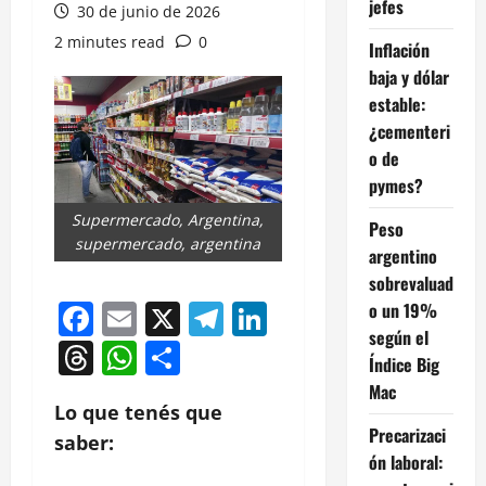
jefes
30 de junio de 2026
2 minutes read
0
Inflación
baja y dólar
estable:
¿cementeri
o de
pymes?
Supermercado, Argentina,
Peso
supermercado, argentina
argentino
sobrevaluad
Facebook
Email
X
Telegram
LinkedIn
o un 19%
según el
Threads
WhatsApp
Compartir
Índice Big
Mac
Lo que tenés que
Precarizaci
saber:
ón laboral: