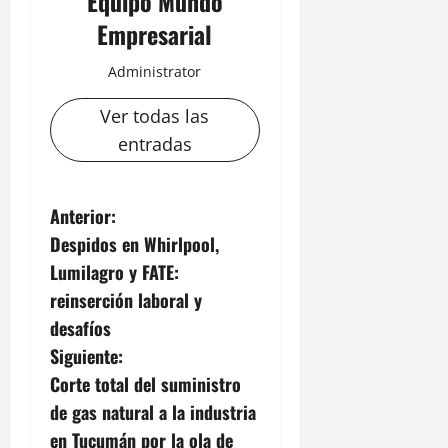
Equipo Mundo
Empresarial
Administrator
Ver todas las
entradas
N
Anterior:
Despidos en Whirlpool,
a
Lumilagro y FATE:
v
reinserción laboral y
desafíos
e
Siguiente:
g
Corte total del suministro
de gas natural a la industria
a
en Tucumán por la ola de