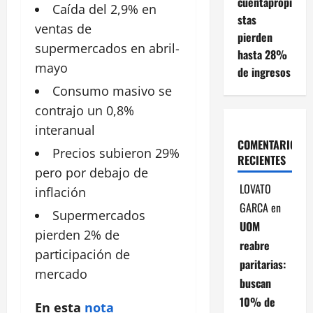
cuentapropi
Caída del 2,9% en
stas
ventas de
pierden
supermercados
en abril-
hasta 28%
mayo
de ingresos
Consumo masivo se
contrajo un 0,8%
interanual
COMENTARIOS
Precios subieron 29%
RECIENTES
pero por debajo de
LOVATO
inflación
GARCA
en
Supermercados
UOM
pierden 2% de
reabre
participación de
paritarias:
mercado
buscan
10% de
En esta
nota