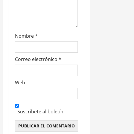
d
a
s
Nombre
*
Correo electrónico
*
Web
Suscríbete al boletín