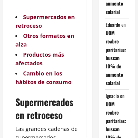
aumento
salarial
Supermercados en
Eduardo
en
retroceso
UOM
Otros formatos en
reabre
alza
paritarias:
Productos más
buscan
afectados
10% de
Cambio en los
aumento
hábitos de consumo
salarial
Ignacio
en
Supermercados
UOM
en retroceso
reabre
paritarias:
Las grandes cadenas de
buscan
10% de
supermercados