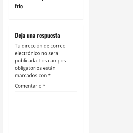
c
frío
i
ó
Deja una respuesta
n
Tu dirección de correo
electrónico no será
d
publicada.
Los campos
e
obligatorios están
marcados con
*
e
Comentario
*
n
t
r
a