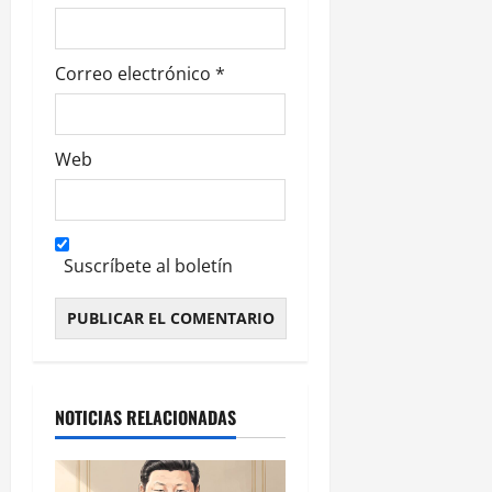
a
s
Correo electrónico
*
Web
Suscríbete al boletín
Alternative:
NOTICIAS RELACIONADAS