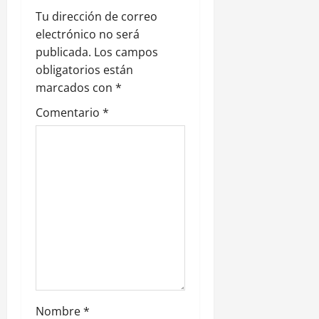
ó
Tu dirección de correo
electrónico no será
n
publicada.
Los campos
obligatorios están
d
marcados con
*
e
Comentario
*
e
n
t
r
a
d
Nombre
*