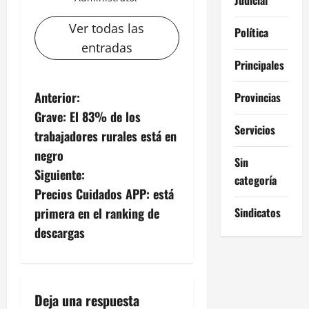
Ver todas las
Política
entradas
Principales
N
Anterior:
Provincias
Grave: El 83% de los
a
Servicios
trabajadores rurales está en
v
negro
Sin
Siguiente:
categoría
e
Precios Cuidados APP: está
g
Sindicatos
primera en el ranking de
descargas
a
c
i
Deja una respuesta