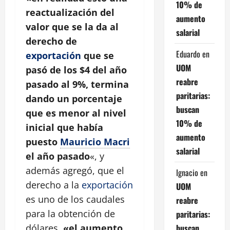
10% de
reactualización del
aumento
valor que se la da al
salarial
derecho de
Eduardo
en
exportación
que se
UOM
pasó de los $4 del año
reabre
pasado al 9%, termina
paritarias:
dando un porcentaje
buscan
que es menor al nivel
10% de
inicial que había
aumento
puesto
Mauricio Macri
salarial
el año pasado
«, y
además agregó, que el
Ignacio
en
derecho a la
exportación
UOM
es uno de los caudales
reabre
para la obtención de
paritarias:
buscan
dólares,
«el aumento