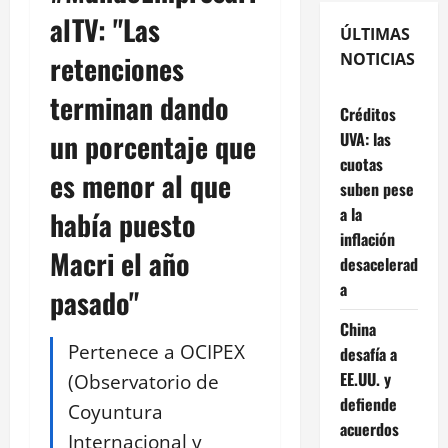
alTV: "Las
ÚLTIMAS
retenciones
NOTICIAS
terminan dando
Créditos
un porcentaje que
UVA: las
cuotas
es menor al que
suben pese
a la
había puesto
inflación
Macri el año
desacelerad
a
pasado"
China
Pertenece a OCIPEX
desafía a
EE.UU. y
(Observatorio de
defiende
Coyuntura
acuerdos
Internacional y