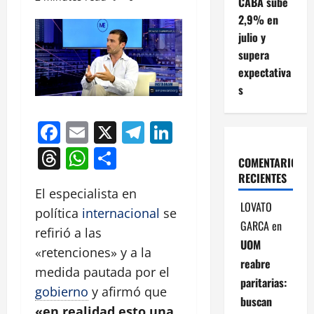
CABA sube
2,9% en
julio y
supera
expectativa
s
Facebook
Email
X
Telegram
LinkedIn
Threads
WhatsApp
Compartir
COMENTARIOS
RECIENTES
El especialista en
LOVATO
política
internacional
se
GARCA
en
refirió a las
UOM
«retenciones» y a la
reabre
medida pautada por el
paritarias:
gobierno
y afirmó que
buscan
«en realidad esto una