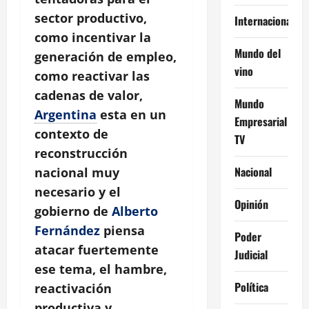
sector productivo,
Internacional
como incentivar la
Mundo del
generación de empleo,
vino
como reactivar las
cadenas de valor,
Mundo
Argentina
esta en un
Empresarial
contexto de
TV
reconstrucción
Nacional
nacional muy
necesario y el
Opinión
gobierno de
Alberto
Fernández
piensa
Poder
atacar fuertemente
Judicial
ese tema, el hambre,
Política
reactivación
productiva y