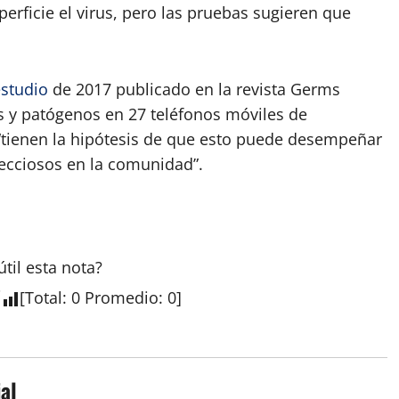
rficie el virus, pero las pruebas sugieren que
studio
de 2017 publicado en la revista Germs
us y patógenos en 27 teléfonos móviles de
 “tienen la hipótesis de que esto puede desempeñar
fecciosos en la comunidad”.
útil esta
nota
?
[
Total
:
0
Promedio
:
0
]
al