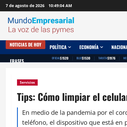
Saltar
7 de agosto de 2026
10:49:05 AM
al
contenido
NOTICIAS DE HOY
POLÍTICA
ECONOMÍA
NACION
|
|
|
$1520
$1530
$1976
OFICIAL
BLUE
TARJETA
ME
FRASES
Servicios
Tips: Cómo limpiar el celula
En medio de la pandemia por el coro
teléfono, el dispositivo que está 