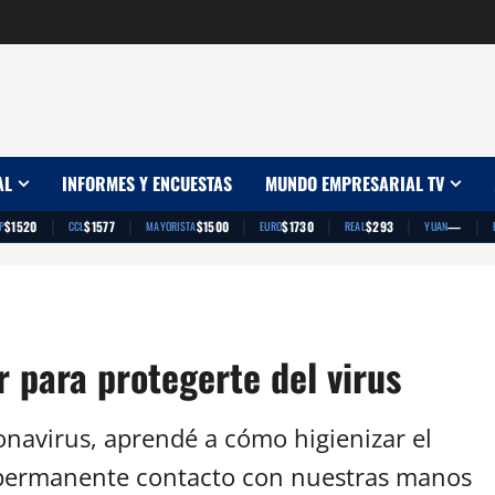
AL
INFORMES Y ENCUESTAS
MUNDO EMPRESARIAL TV
|
|
|
|
|
|
$1520
$1577
$1500
$1730
$293
—
P
CCL
MAYORISTA
EURO
REAL
YUAN
r para protegerte del virus
navirus, aprendé a cómo higienizar el
en permanente contacto con nuestras manos