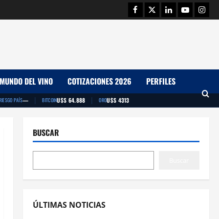
Facebook
Twitter
Linkedin
Youtube
Insta
MUNDO DEL VINO
COTIZACIONES 2026
PERFILES
|
|
—
U$S 64.888
U$S 4313
RIESGO PAÍS
BITCOIN
ORO
BUSCAR
Buscar
ÚLTIMAS NOTICIAS