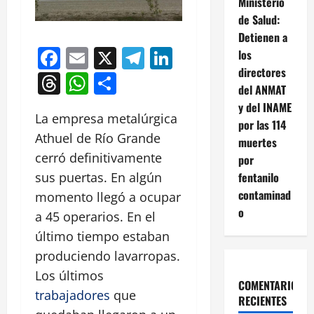
Ministerio
de Salud:
Detienen a
Facebook
Email
X
Telegram
LinkedIn
los
directores
Threads
WhatsApp
Compartir
del ANMAT
y del INAME
La empresa metalúrgica
por las 114
Athuel de Río Grande
muertes
cerró definitivamente
por
fentanilo
sus puertas. En algún
contaminad
momento llegó a ocupar
o
a 45 operarios. En el
último tiempo estaban
produciendo lavarropas.
Los últimos
COMENTARIOS
trabajadores
que
RECIENTES