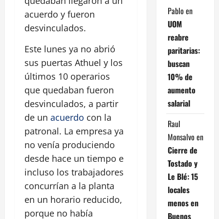
quedaban llegaron a un
Pablo
en
acuerdo y fueron
UOM
desvinculados.
reabre
Este lunes ya no abrió
paritarias:
sus puertas Athuel y los
buscan
últimos 10 operarios
10% de
aumento
que quedaban fueron
salarial
desvinculados, a partir
de un
acuerdo
con la
Raul
patronal. La empresa ya
Monsalvo
en
no venía produciendo
Cierre de
desde hace un tiempo e
Tostado y
incluso los trabajadores
Le Blé: 15
concurrían a la planta
locales
en un horario reducido,
menos en
porque no había
Buenos