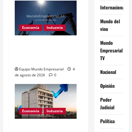
Internacional
Mundo del
Economía
Industria
vino
Mundo
Vaca Muerta impulsa
Empresarial
fusiones récord: US$5700
TV
millones en 6 meses
Equipo Mundo Empresarial
4
Nacional
de agosto de 2026
0
Opinión
Poder
Judicial
Economía
Industria
Política
Neuquén: récord