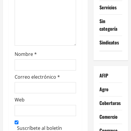
t
Servicios
r
Sin
a
categoría
d
Sindicatos
a
Nombre
*
s
AFIP
Correo electrónico
*
Agro
Web
Coberturas
Comercio
Suscríbete al boletín
Congreso