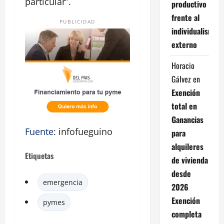
particular”.
productivo
frente al
PUBLICIDAD
individualismo
externo
Horacio
Gálvez
en
Exención
total en
Ganancias
Fuente
: infofueguino
para
alquileres
Etiquetas
de vivienda
desde
emergencia
2026
Exención
pymes
completa