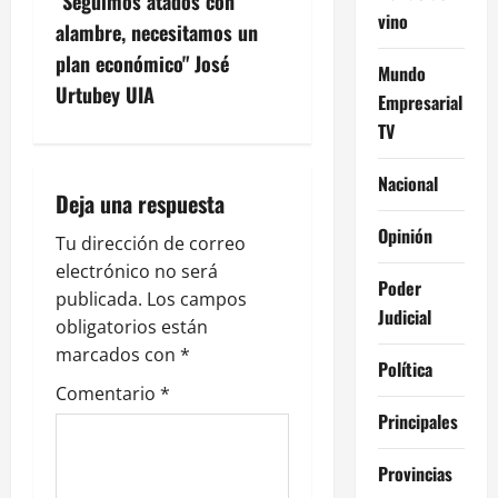
"Seguimos atados con
vino
g
alambre, necesitamos un
plan económico" José
Mundo
a
Urtubey UIA
Empresarial
c
TV
i
Nacional
Deja una respuesta
ó
Opinión
Tu dirección de correo
n
electrónico no será
Poder
publicada.
Los campos
d
Judicial
obligatorios están
e
marcados con
*
Política
Comentario
*
e
Principales
n
Provincias