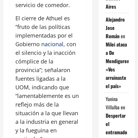
servicio de comedor.
Aires
El cierre de Athuel es
Alejandro
“fruto de las políticas
Jose
implementadas por el
Román
en
Gobierno
nacional
, con
Milei ataca
a De
el silencio y la inacción
Mendiguren:
cómplice de la
«Vos
provincia”; señalaron
arruinaste
fuentes ligadas a la
el país»
UOM, indicando que
“lamentablemente es un
Yanina
reflejo más de la
Villalba
en
situación a la que llevan
Despertar
a la industria en general
el
y la fueguina en
entramado