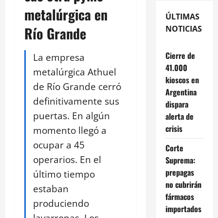
metalúrgica en
ÚLTIMAS
Río Grande
NOTICIAS
Cierre de
La empresa
41.000
metalúrgica Athuel
kioscos en
de Río Grande cerró
Argentina
definitivamente sus
dispara
puertas. En algún
alerta de
crisis
momento llegó a
ocupar a 45
Corte
operarios. En el
Suprema:
prepagas
último tiempo
no cubrirán
estaban
fármacos
produciendo
importados
lavarropas. Los