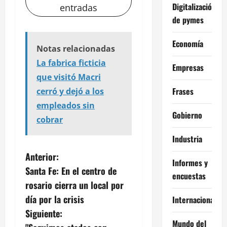
Digitalización
entradas
de pymes
Economía
Notas relacionadas
La fabrica ficticia
Empresas
que visitó Macri
Frases
cerró y dejó a los
empleados sin
Gobierno
cobrar
Industria
N
Anterior:
Informes y
Santa Fe: En el centro de
a
encuestas
rosario cierra un local por
v
día por la crisis
Internacional
Siguiente:
e
Mundo del