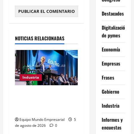
Destacados
Alternative:
Digitalización
de pymes
NOTICIAS RELACIONADAS
Economía
Empresas
Frases
Industria
Gobierno
Córdoba destina $3.500M
a educación técnica y
Industria
formación laboral
Informes y
Equipo Mundo Empresarial
5
de agosto de 2026
0
encuestas