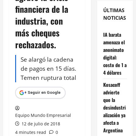
financiera de la
ÚLTIMAS
industria, con
NOTICIAS
más cheques
IA barata
rechazados.
amenaza el
anonimato
digital:
Se alargó la cadena
costo de 1 a
de pagos en 15 días.
4 dólares
Temen ruptura total
Kosacoff
advierte
+ Seguir en Google
que la
desindustri
alización ya
Equipo Mundo Empresarial
afecta a
12 de julio de 2018
Argentina
4 minutes read
0