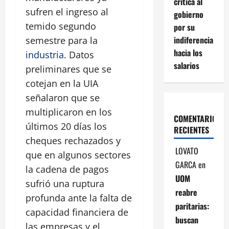
critica al
sufren el ingreso al
gobierno
temido segundo
por su
indiferencia
semestre para la
hacia los
industria
. Datos
salarios
preliminares que se
cotejan en la UIA
señalaron que se
multiplicaron en los
COMENTARIOS
últimos 20 días los
RECIENTES
cheques rechazados y
LOVATO
que en algunos sectores
GARCA
en
la cadena de pagos
UOM
sufrió una ruptura
reabre
profunda ante la falta de
paritarias:
capacidad financiera de
buscan
las empresas y el