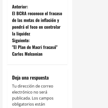
N
Anterior:
El BCRA reconoce el fracaso
a
de las metas de inflación y
v
pondrá el foco en controlar
la liquidez
e
Siguiente:
g
"El Plan de Macri fracasó"
Carlos Melconian
a
c
i
Deja una respuesta
ó
Tu dirección de correo
electrónico no será
n
publicada.
Los campos
obligatorios están