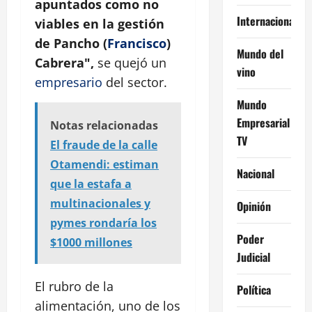
apuntados como no
Internacional
viables en la gestión
de Pancho (
Francisco
)
Mundo del
Cabrera",
se quejó un
vino
empresario
del sector.
Mundo
Empresarial
Notas relacionadas
TV
El fraude de la calle
Otamendi: estiman
Nacional
que la estafa a
multinacionales y
Opinión
pymes rondaría los
Poder
$1000 millones
Judicial
El rubro de la
Política
alimentación, uno de los