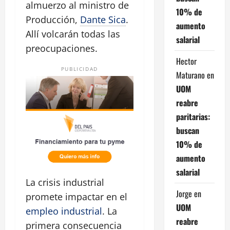
almuerzo al ministro de
10% de
Producción,
Dante Sica
.
aumento
Allí volcarán todas las
salarial
preocupaciones.
Hector
PUBLICIDAD
Maturano
en
UOM
reabre
paritarias:
buscan
10% de
aumento
salarial
La crisis industrial
Jorge
en
promete impactar en el
UOM
empleo industrial
. La
reabre
primera consecuencia