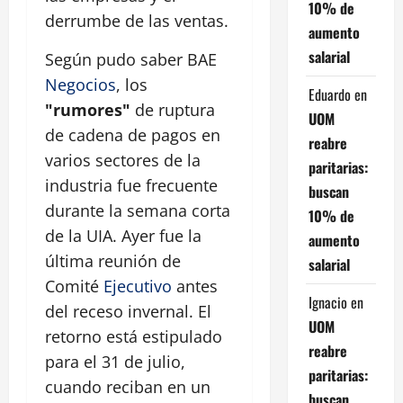
10% de
derrumbe de las ventas.
aumento
salarial
Según pudo saber BAE
Negocios
, los
Eduardo
en
"rumores"
de ruptura
UOM
de cadena de pagos en
reabre
varios sectores de la
paritarias:
industria fue frecuente
buscan
durante la semana corta
10% de
de la UIA. Ayer fue la
aumento
última reunión de
salarial
Comité
Ejecutivo
antes
Ignacio
en
del receso invernal. El
UOM
retorno está estipulado
reabre
para el 31 de julio,
paritarias:
cuando reciban en un
buscan