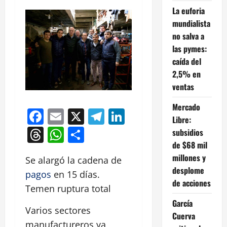
La euforia
mundialista
no salva a
las pymes:
caída del
2,5% en
ventas
Mercado
Facebook
Email
X
Telegram
LinkedIn
Libre:
Threads
WhatsApp
Compartir
subsidios
de $68 mil
millones y
Se alargó la cadena de
desplome
pagos
en 15 días.
de acciones
Temen ruptura total
García
Varios sectores
Cuerva
manufactureros ya