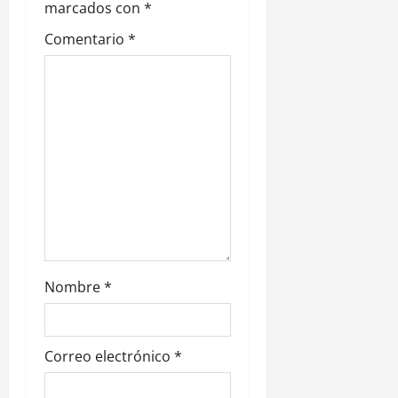
d
marcados con
*
e
Comentario
*
e
n
t
r
a
d
Nombre
*
a
s
Correo electrónico
*