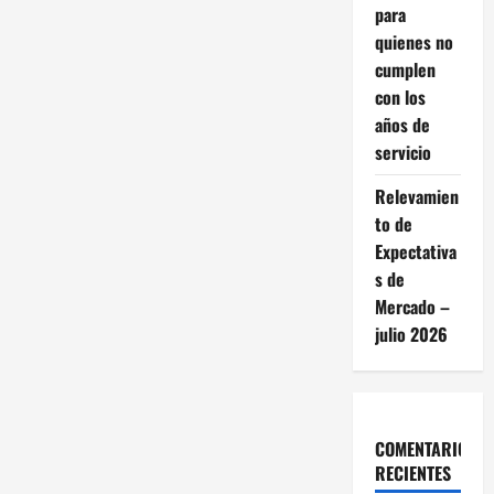
para
exhibición,
Franco
quienes no
Colapinto
manejó
cumplen
la
mítica
con los
“Flecha
de
años de
Plata”
servicio
y
le
hizo
Relevamien
un
homenaje
to de
a
Juan
Expectativa
Manuel
Fangio
s de
Mercado –
julio 2026
COMENTARIOS
RECIENTES