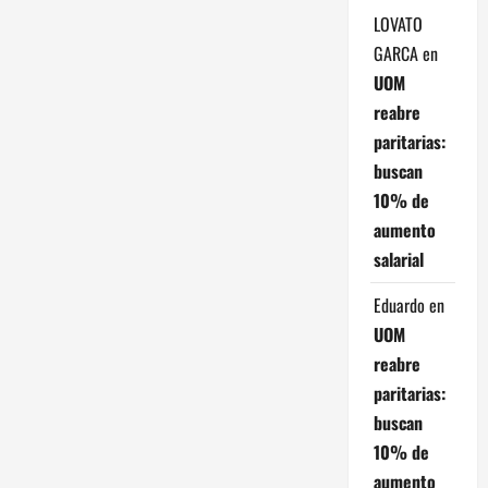
LOVATO
GARCA
en
UOM
reabre
paritarias:
buscan
10% de
aumento
salarial
Eduardo
en
UOM
reabre
paritarias:
buscan
10% de
aumento