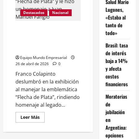
Salud Mario
por
el
Lugones,
cierre
Destacados
Nacional
de
«Estaba al
su
empresa
tanto de
En su exhibición, Franco
todo»
Colapinto manejó la mítica
“Flecha de Plata” y le hizo un
Brasil: tasa
homenaje a Juan Manuel Fangio
de interés
Equipo Mundo Empresarial
baja a 14%
26 de abril de 2026
0
y afecta
Franco Colapinto
costos
deslumbró en la exhibición
financieros
al manejar la emblemática
Moratorias
“Flecha de Plata”, rindiendo
de
homenaje al legado...
jubilación
Leer
Leer Más
en
más
acerca
Argentina:
de
En
opciones
su