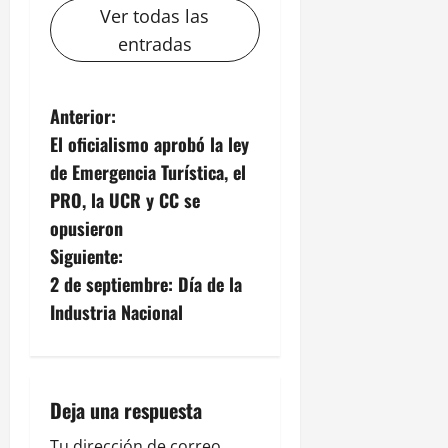
Ver todas las
entradas
N
Anterior:
El oficialismo aprobó la ley
a
de Emergencia Turística, el
v
PRO, la UCR y CC se
opusieron
e
Siguiente:
g
2 de septiembre: Día de la
Industria Nacional
a
c
i
Deja una respuesta
Tu dirección de correo