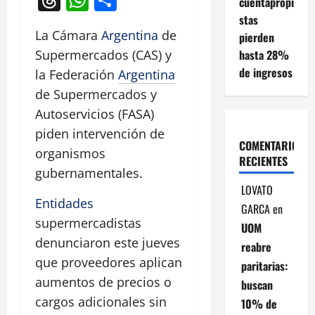
cuentapropi
stas
La Cámara
Argentina
de
pierden
hasta 28%
Supermercados (CAS) y
de ingresos
la Federación
Argentina
de Supermercados y
Autoservicios (FASA)
piden intervención de
COMENTARIOS
organismos
RECIENTES
gubernamentales.
LOVATO
Entidades
GARCA
en
supermercadistas
UOM
denunciaron este jueves
reabre
que proveedores aplican
paritarias:
aumentos de precios o
buscan
cargos adicionales sin
10% de