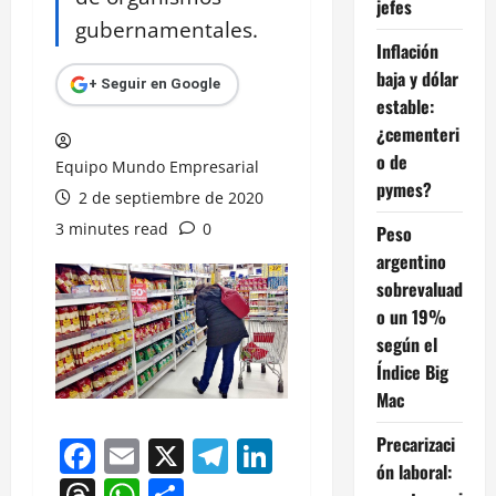
jefes
gubernamentales.
Inflación
baja y dólar
+ Seguir en Google
estable:
¿cementeri
o de
Equipo Mundo Empresarial
pymes?
2 de septiembre de 2020
3 minutes read
0
Peso
argentino
sobrevaluad
o un 19%
según el
Índice Big
Mac
Precarizaci
Facebook
Email
X
Telegram
LinkedIn
ón laboral:
Threads
WhatsApp
Compartir