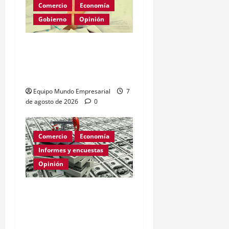
Comercio
Economía
Gobierno
Opinión
Morosidad Sistémica y el
Círculo Vicioso de las
Tasas de Interés
Equipo Mundo Empresarial
7
de agosto de 2026
0
Comercio
Economía
Informes y encuestas
Opinión
Relevamiento de
Expectativas de Mercado
– julio 2026