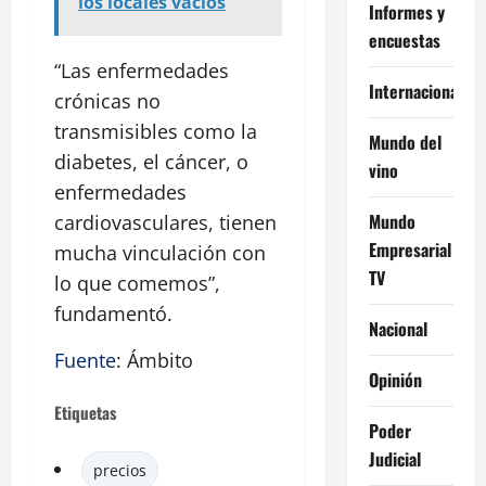
los locales vacíos
Informes y
encuestas
“Las enfermedades
Internacional
crónicas no
transmisibles como la
Mundo del
diabetes, el cáncer, o
vino
enfermedades
Mundo
cardiovasculares, tienen
Empresarial
mucha vinculación con
TV
lo que comemos”,
fundamentó.
Nacional
Fuente
: Ámbito
Opinión
Etiquetas
Poder
Judicial
precios