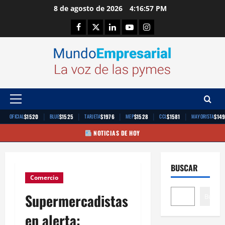
Saltar
8 de agosto de 2026
4:16:57 PM
al
Facebook
Twitter
Linkedin
Youtube
Instagram
contenido
Menú
principal
|
|
|
|
|
$1520
$1525
$1976
$1528
$1581
$14
OFICIAL
BLUE
TARJETA
MEP
CCL
MAYORISTA
NOTICIAS DE HOY
BUSCAR
Comercio
Supermercadistas
Buscar
en alerta: