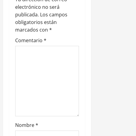
ó
electrónico no será
n
publicada.
Los campos
obligatorios están
d
marcados con
*
e
Comentario
*
e
n
t
r
a
d
Nombre
*
a