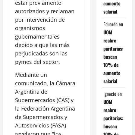
estar previamente
aumento
autorizados y reclaman
salarial
por intervención de
Eduardo
en
organismos
UOM
gubernamentales
reabre
debido a que las más
paritarias:
perjudicadas son las
buscan
pymes del sector.
10% de
aumento
Mediante un
salarial
comunicado, la Cámara
Argentina de
Ignacio
en
Supermercados (CAS) y
UOM
la Federación Argentina
reabre
de Supermercados y
paritarias:
Autoservicios (FASA)
buscan
revelaron que "los
10% de