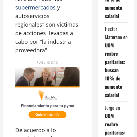
supermercados
y
aumento
salarial
autoservicios
regionales" son víctimas
Hector
de acciones llevadas a
Maturano
en
cabo por "la industria
UOM
proveedora".
reabre
paritarias:
PUBLICIDAD
buscan
10% de
aumento
salarial
Jorge
en
UOM
reabre
De acuerdo a lo
paritarias: