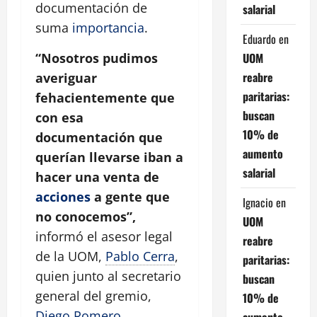
documentación de
salarial
suma
importancia
.
Eduardo
en
UOM
“Nosotros pudimos
reabre
averiguar
paritarias:
fehacientemente que
buscan
con esa
10% de
documentación que
aumento
querían llevarse iban a
salarial
hacer una venta de
acciones
a gente que
Ignacio
en
no conocemos”,
UOM
informó el asesor legal
reabre
de la UOM,
Pablo Cerra
,
paritarias:
quien junto al secretario
buscan
general del gremio,
10% de
Diego Romero
,
aumento