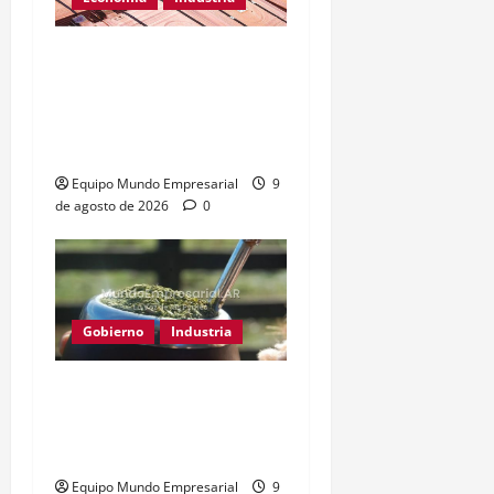
Cobre supera los
u$s14.000: el metal clave
para la inteligencia
artificial
Equipo Mundo Empresarial
9
de agosto de 2026
0
Gobierno
Industria
Yerba mate: eliminan
límite de estampillas
desde agosto
Equipo Mundo Empresarial
9