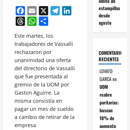
límite de
Facebook
Email
X
Telegram
LinkedIn
estampillas
desde
Threads
WhatsApp
Compartir
agosto
Este martes, los
trabajadores de Vassalli
rechazaron por
COMENTARIOS
RECIENTES
unanimidad una oferta
del directorio de Vassalli
LOVATO
que fue presentada al
GARCA
en
gremio de la UOM por
UOM
Gaston Aguirre. La
reabre
misma consistía en
paritarias:
pagar un mes de sueldo
buscan
a cambio de retirar de la
10% de
empresa
aumento