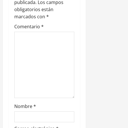
publicada.
Los campos
n
obligatorios están
marcados con
*
d
Comentario
*
e
e
n
t
r
a
d
Nombre
*
a