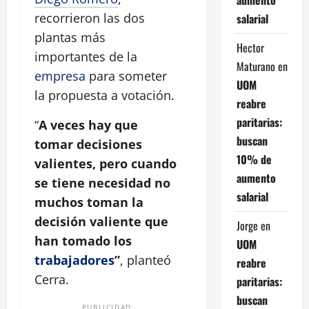
recorrieron las dos
salarial
plantas más
Hector
importantes de la
Maturano
en
empresa
para someter
UOM
la propuesta a votación.
reabre
paritarias:
“
A veces hay que
buscan
tomar decisiones
10% de
valientes, pero cuando
aumento
se tiene necesidad no
salarial
muchos toman la
decisión valiente que
Jorge
en
han tomado los
UOM
trabajadores
”
, planteó
reabre
Cerra.
paritarias:
buscan
PUBLICIDAD