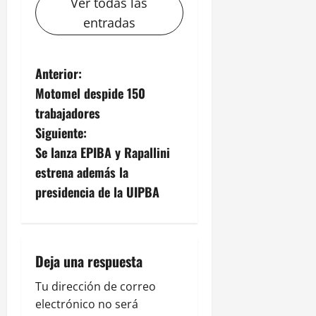
Ver todas las
entradas
N
Anterior:
Motomel despide 150
a
trabajadores
v
Siguiente:
Se lanza EPIBA y Rapallini
e
estrena además la
g
presidencia de la UIPBA
a
c
Deja una respuesta
i
Tu dirección de correo
electrónico no será
ó