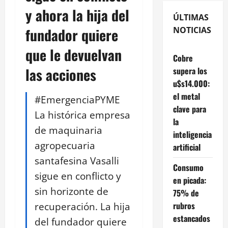
y ahora la hija del
ÚLTIMAS
fundador quiere
NOTICIAS
que le devuelvan
Cobre
las acciones
supera los
u$s14.000:
el metal
#EmergenciaPYME
clave para
La histórica empresa
la
de maquinaria
inteligencia
agropecuaria
artificial
santafesina Vasalli
Consumo
sigue en conflicto y
en picada:
sin horizonte de
75% de
recuperación. La hija
rubros
estancados
del fundador quiere