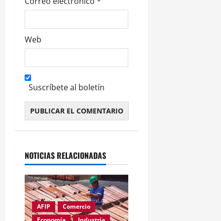
s
Correo electrónico
*
Web
Suscríbete al boletín
Alternative:
NOTICIAS RELACIONADAS
AFIP
Comercio
Economía
Industria