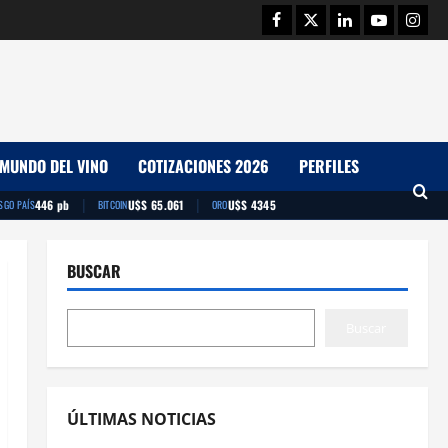
Facebook
Twitter
Linkedin
Youtube
Insta
MUNDO DEL VINO
COTIZACIONES 2026
PERFILES
|
|
446 pb
U$S 65.061
U$S 4345
SGO PAÍS
BITCOIN
ORO
BUSCAR
Buscar
ÚLTIMAS NOTICIAS