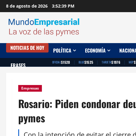
Saltar
8 de agosto de 2026
3:52:40 PM
al
contenido
NOTICIAS DE HOY
POLÍTICA
ECONOMÍA
NACION
|
|
|
$1520
$1525
$1976
$
OFICIAL
BLUE
TARJETA
MEP
FRASES
Empresas
Rosario: Piden condonar deu
pymes
Con la intención de evitar el cierr