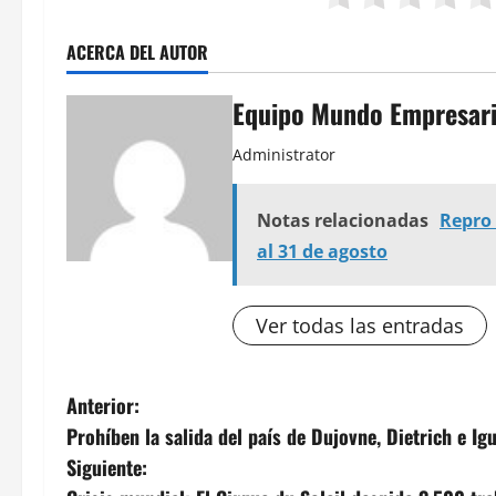
ACERCA DEL AUTOR
Equipo Mundo Empresari
Administrator
Notas relacionadas
Repro 
al 31 de agosto
Ver todas las entradas
N
Anterior:
Prohíben la salida del país de Dujovne, Dietrich e Ig
a
Siguiente: