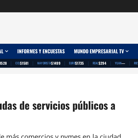
AL
INFORMES Y ENCUESTAS
MUNDO EMPRESARIAL TV
|
|
|
|
|
|
1528
$1581
$1499
$1735
$294
—
CCL
MAYORISTA
EURO
REAL
YUAN
RIE
das de servicios públicos a
e de más comercios y pymes en la ciudad