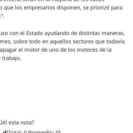
o que los empresarios disponen, se priorizó para
s
".
luso
con el Estado ayudando de distintas maneras,
mes, sobre todo en aquellos sectores que todavía
s apagar el motor de uno de los motores de la
 trabajo.
útil esta
nota
?
[
Total
:
0
Promedio
:
0
]