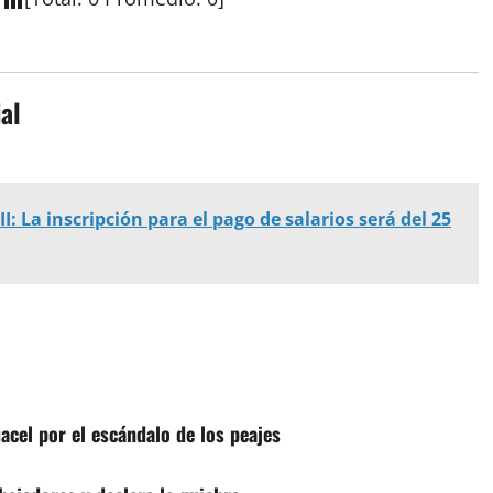
al
II: La inscripción para el pago de salarios será del 25
uacel por el escándalo de los peajes