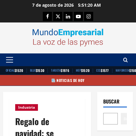
Saltar
7 de agosto de 2026
5:51:21 AM
al
Facebook
Twitter
Linkedin
Youtube
Instagram
contenido
Menú
principal
|
|
|
|
|
$1520
$1530
$1976
$1520
$1577
$15
OFICIAL
BLUE
TARJETA
MEP
CCL
MAYORISTA
NOTICIAS DE HOY
BUSCAR
Industria
Regalo de
Buscar
navidad: se