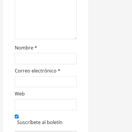
r
a
d
a
Nombre
*
s
Correo electrónico
*
Web
Suscríbete al boletín