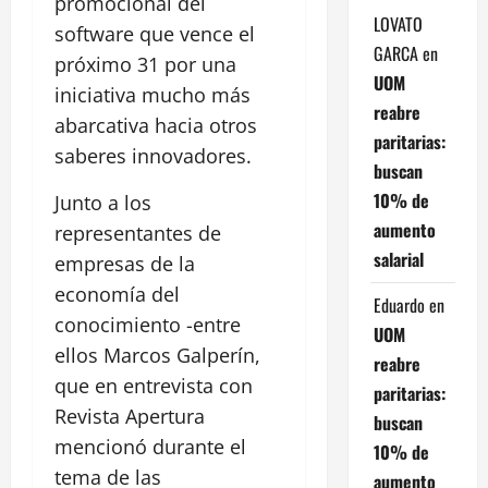
promocional del
LOVATO
software que vence el
GARCA
en
próximo 31 por una
UOM
iniciativa mucho más
reabre
abarcativa hacia otros
paritarias:
saberes innovadores.
buscan
10% de
Junto a los
aumento
representantes de
salarial
empresas de la
economía del
Eduardo
en
conocimiento -entre
UOM
ellos Marcos Galperín,
reabre
que en entrevista con
paritarias:
Revista Apertura
buscan
mencionó durante el
10% de
tema de las
aumento