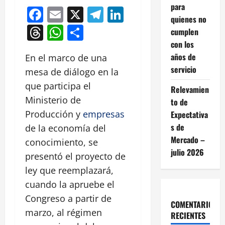
para
Facebook
Email
X
Telegram
LinkedIn
quienes no
Threads
WhatsApp
Compartir
cumplen
con los
años de
En el marco de una
servicio
mesa de diálogo en la
que participa el
Relevamien
Ministerio de
to de
Producción y
empresas
Expectativa
s de
de la economía del
Mercado –
conocimiento, se
julio 2026
presentó el proyecto de
ley que reemplazará,
cuando la apruebe el
Congreso a partir de
COMENTARIOS
marzo, al régimen
RECIENTES