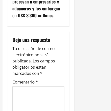
g
procesan a empresarios y
aduaneros y los embargan
a
en US$ 3.300 millones
c
i
Deja una respuesta
ó
Tu dirección de correo
n
electrónico no será
publicada.
Los campos
d
obligatorios están
e
marcados con
*
Comentario
*
e
n
t