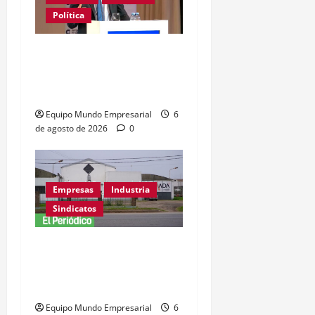
Política
Caputo califica de
«tarados» a defensores
de la industria
Equipo Mundo Empresarial
6
de agosto de 2026
0
Empresas
Industria
Sindicatos
Adamobili cierra tras 60
años: 15 empleados
pierden su trabajo
Equipo Mundo Empresarial
6