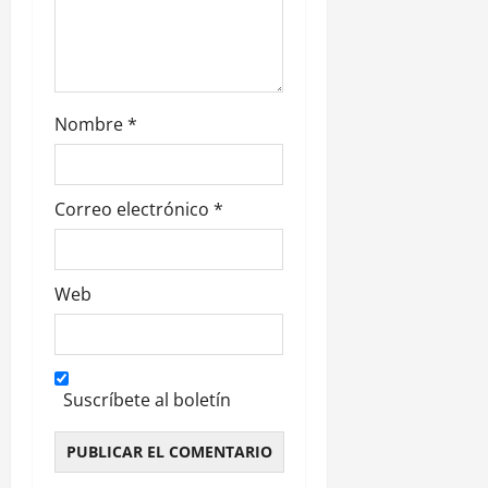
r
a
d
Nombre
*
a
s
Correo electrónico
*
Web
Suscríbete al boletín
Alternative: