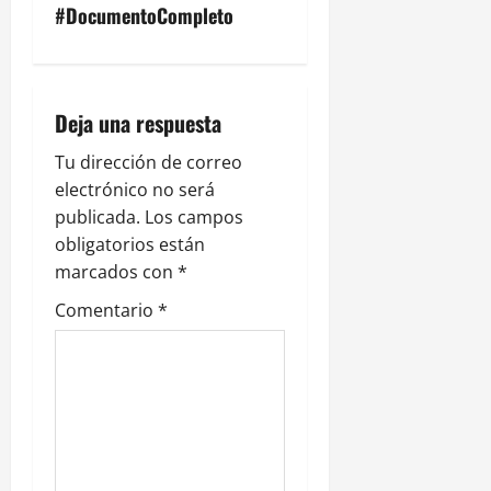
g
#DocumentoCompleto
a
c
Deja una respuesta
i
Tu dirección de correo
electrónico no será
ó
publicada.
Los campos
n
obligatorios están
marcados con
*
d
Comentario
*
e
e
n
t