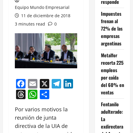
responde
Equipo Mundo Empresarial
Impuestos
11 de diciembre de 2018
frenan al
3 minutes read
0
72% de las
empresas
argentinas
Metalfor
recorta 225
empleos
por caída
Facebook
Email
X
Telegram
LinkedIn
del 60% en
Threads
WhatsApp
Compartir
ventas
Fentanilo
Por varios motivos la
adulterado:
reunión de junta
La
directiva de la UIA de
exdirectora