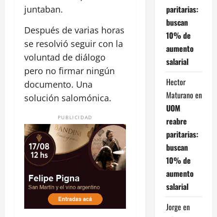
paritarias:
juntaban.
buscan
Después de varias horas
10% de
se resolvió seguir con la
aumento
voluntad de diálogo
salarial
pero no firmar ningún
Hector
documento. Una
Maturano
en
solución salomónica.
UOM
PUBLICIDAD
reabre
paritarias:
buscan
10% de
aumento
salarial
Jorge
en