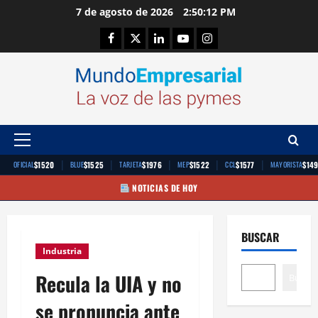
Saltar
7 de agosto de 2026
2:50:13 PM
al
Facebook
Twitter
Linkedin
Youtube
Instagram
contenido
Menú
principal
|
|
|
|
|
$1520
$1525
$1976
$1522
$1577
$14
OFICIAL
BLUE
TARJETA
MEP
CCL
MAYORISTA
NOTICIAS DE HOY
BUSCAR
Industria
Recula la UIA y no
Buscar
se pronuncia ante