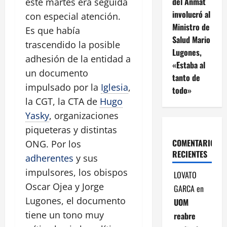
del Anmat
este martes era seguida
involucró al
con especial atención.
Ministro de
Es que había
Salud Mario
trascendido la posible
Lugones,
adhesión de la entidad a
«Estaba al
un documento
tanto de
impulsado por la
Iglesia
,
todo»
la CGT, la CTA de
Hugo
Yasky
, organizaciones
piqueteras y distintas
COMENTARIOS
ONG. Por los
RECIENTES
adherentes
y sus
impulsores, los obispos
LOVATO
Oscar Ojea y Jorge
GARCA
en
Lugones, el documento
UOM
tiene un tono muy
reabre