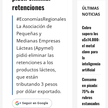
retenciones
ÚLTIMAS
NOTICIAS
#EconomíasRegionales
La Asociación de
Cobre
Pequeñas y
supera los
u$s14.000:
Medianas Empresas
el metal
Lácteas (Apymel)
clave para
pidió eliminar las
la
retenciones a los
inteligencia
productos lácteos,
artificial
que están
Consumo
tributando 3 pesos
en picada:
por dólar exportado.
75% de
rubros
estancados
+ Seguir en Google