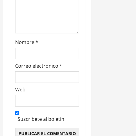
r
a
d
Nombre
*
a
s
Correo electrónico
*
Web
Suscríbete al boletín