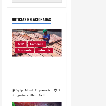
Alternative:
NOTICIAS RELACIONADAS
AFIP
Comercio
Economía
Industria
Cobre supera los
u$s14.000: el metal clave
para la inteligencia
artificial
Equipo Mundo Empresarial
9
de agosto de 2026
0