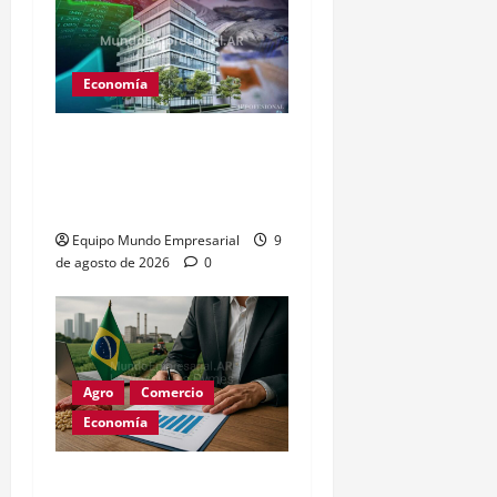
Economía
CEDEARs: cómo invertir
en inmuebles de EE.UU.
desde Argentina
Equipo Mundo Empresarial
9
de agosto de 2026
0
Agro
Comercio
Economía
Brasil busca liderar