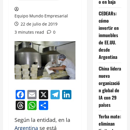
o en baja
CEDEARs:
Equipo Mundo Empresarial
cómo
22 de julio de 2019
invertir en
3 minutes read
0
inmuebles
de EE.UU.
desde
Argentina
China lidera
nueva
organizació
n global de
Facebook
Email
X
Telegram
LinkedIn
IA con 29
Threads
WhatsApp
Compartir
países
Yerba mate:
Según la entidad, en la
eliminan
Argentina
se está