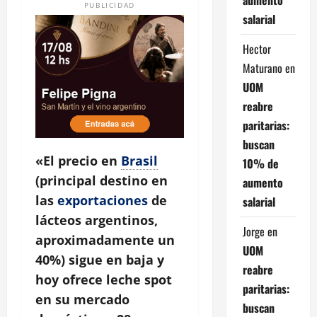
PUBLICIDAD
salarial
Hector
Maturano
en
UOM
reabre
paritarias:
buscan
«El precio en
Brasil
10% de
(principal destino en
aumento
las
exportaciones
de
salarial
lácteos argentinos,
Jorge
en
aproximadamente un
UOM
40%) sigue en baja y
reabre
hoy ofrece leche spot
paritarias:
en su mercado
buscan