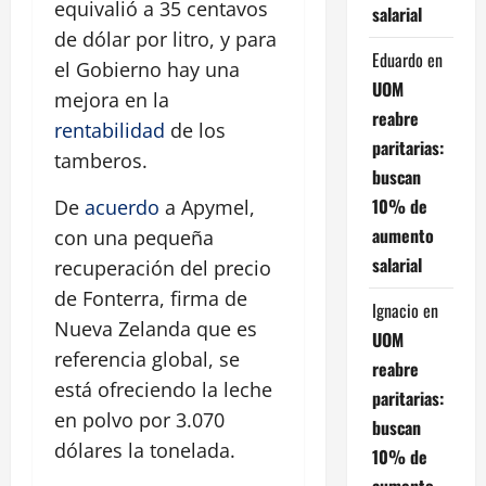
equivalió a 35 centavos
salarial
de dólar por litro, y para
Eduardo
en
el Gobierno hay una
UOM
mejora en la
reabre
rentabilidad
de los
paritarias:
tamberos.
buscan
10% de
De
acuerdo
a Apymel,
aumento
con una pequeña
salarial
recuperación del precio
de Fonterra, firma de
Ignacio
en
Nueva Zelanda que es
UOM
referencia global, se
reabre
está ofreciendo la leche
paritarias:
en polvo por 3.070
buscan
dólares la tonelada.
10% de
aumento