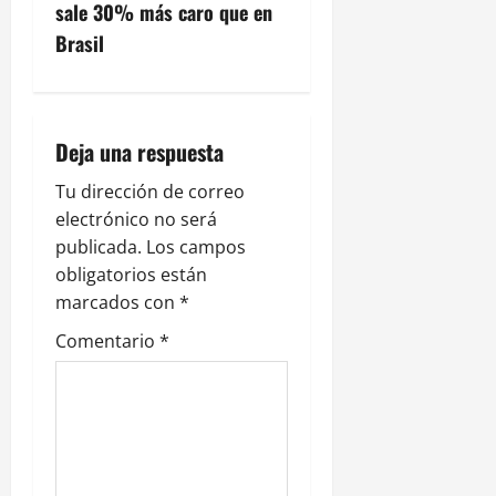
g
sale 30% más caro que en
Brasil
a
c
i
Deja una respuesta
ó
Tu dirección de correo
electrónico no será
n
publicada.
Los campos
obligatorios están
d
marcados con
*
e
Comentario
*
e
n
t