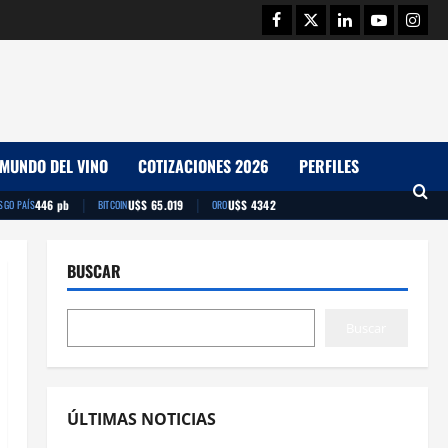
Facebook
Twitter
Linkedin
Youtube
Insta
MUNDO DEL VINO
COTIZACIONES 2026
PERFILES
|
|
446 pb
U$S 65.019
U$S 4342
SGO PAÍS
BITCOIN
ORO
BUSCAR
Buscar
ÚLTIMAS NOTICIAS