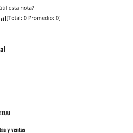
útil esta
nota
?
[
Total
:
0
Promedio
:
0
]
al
 EEUU
tas y ventas