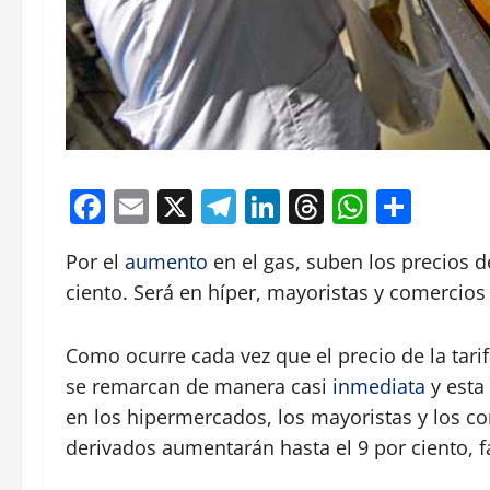
Facebook
Email
X
Telegram
LinkedIn
Threads
Whats
Comp
Por el
aumento
en el gas, suben los precios d
ciento. Será en híper, mayoristas y comercios
Como ocurre cada vez que el precio de la tari
se remarcan de manera casi
inmediata
y esta
en los hipermercados, los mayoristas y los c
derivados aumentarán hasta el 9 por ciento, fac