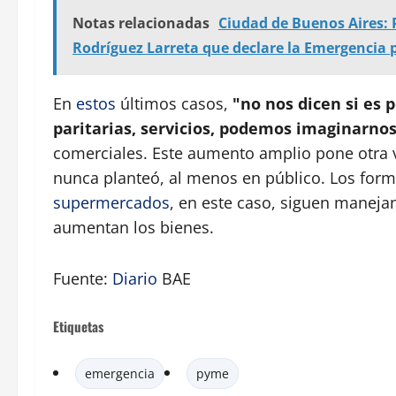
Notas relacionadas
Ciudad de Buenos Aires: 
Rodríguez Larreta que declare la Emergencia p
En
estos
últimos casos,
"no nos dicen si es p
paritarias, servicios, podemos imaginarno
comerciales. Este aumento amplio pone otra v
nunca planteó, al menos en público. Los forma
supermercados
, en este caso, siguen manej
aumentan los bienes.
Fuente:
Diario
BAE
Etiquetas
emergencia
pyme