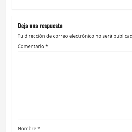
e
g
Deja una respuesta
a
Tu dirección de correo electrónico no será publicad
c
Comentario
*
i
ó
n
d
e
e
Nombre
*