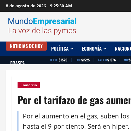
Saltar
8 de agosto de 2026
9:25:31 AM
al
contenido
NOTICIAS DE HOY
POLÍTICA
ECONOMÍA
NACION
|
|
|
$1520
$1525
$1976
$
OFICIAL
BLUE
TARJETA
MEP
FRASES
Comercio
Por el tarifazo de gas aume
Por el aumento en el gas, suben los 
hasta el 9 por ciento. Será en híper