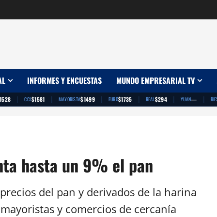
AL
INFORMES Y ENCUESTAS
MUNDO EMPRESARIAL TV
|
|
|
|
|
|
1528
$1581
$1499
$1735
$294
—
CCL
MAYORISTA
EURO
REAL
YUAN
RIE
nta hasta un 9% el pan
precios del pan y derivados de la harina
, mayoristas y comercios de cercanía