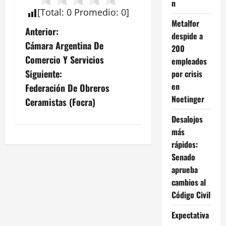
n
[
Total
:
0
Promedio
:
0
]
Metalfor
N
Anterior:
despide a
Cámara Argentina De
200
a
Comercio Y Servicios
empleados
v
Siguiente:
por crisis
en
Federación De Obreros
e
Noetinger
Ceramistas (Focra)
g
Desalojos
más
a
rápidos:
c
Senado
aprueba
i
cambios al
Código Civil
ó
Expectativa
n