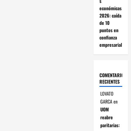
s
económicas
d
2026: caída
e
de 10
puntos en
e
confianza
empresarial
n
t
r
COMENTARIOS
RECIENTES
a
LOVATO
d
GARCA
en
a
UOM
reabre
s
paritarias: