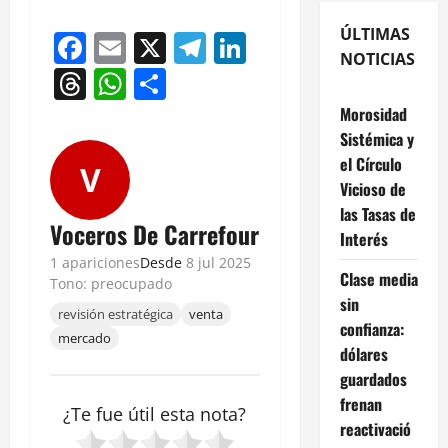
ÚLTIMAS
Facebook
Email
X
Telegram
LinkedIn
NOTICIAS
Threads
WhatsApp
Compartir
Morosidad
Sistémica y
el Círculo
V
Vicioso de
las Tasas de
Voceros De Carrefour
Interés
1 apariciones
Desde
8 jul 2025
Clase media
Tono: preocupado
sin
revisión estratégica
venta
confianza:
mercado
dólares
guardados
frenan
¿Te fue útil esta
nota
?
reactivació