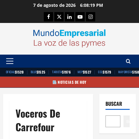
Saltar
7 de agosto de 2026
6:08:19 PM
al
Facebook
Twitter
Linkedin
Youtube
Instagram
contenido
Menú
principal
|
|
|
|
|
$1520
$1525
$1976
$1527
$1579
$15
OFICIAL
BLUE
TARJETA
MEP
CCL
MAYORISTA
NOTICIAS DE HOY
BUSCAR
Voceros De
Buscar
Carrefour