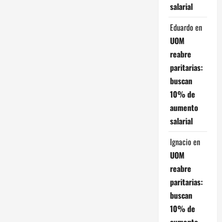
salarial
d
Eduardo
en
a
UOM
s
reabre
paritarias:
buscan
10% de
aumento
salarial
Ignacio
en
UOM
reabre
paritarias:
buscan
10% de
aumento