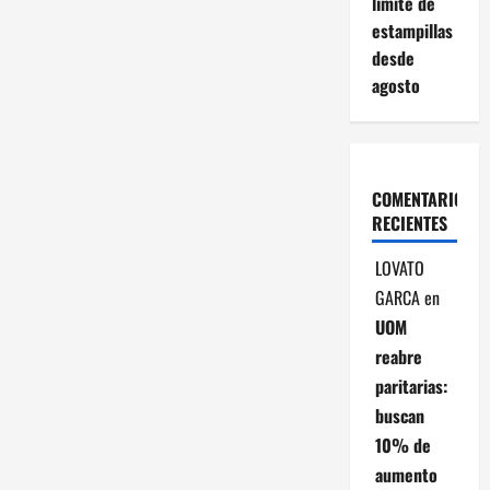
límite de
c
estampillas
i
desde
agosto
ó
n
d
COMENTARIOS
RECIENTES
e
LOVATO
e
GARCA
en
UOM
n
reabre
t
paritarias:
buscan
r
10% de
a
aumento