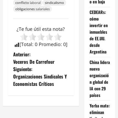
o en baja
conflicto
laboral
sindicalismo
obligaciones
salariales
CEDEARs:
cómo
invertir en
¿Te fue útil esta
nota
?
inmuebles
de EE.UU.
[
Total
:
0
Promedio
:
0
]
desde
Argentina
N
Anterior:
Voceros De Carrefour
China lidera
a
nueva
Siguiente:
v
organizació
Organizaciones Sindicales Y
n global de
Economistas Críticos
e
IA con 29
países
g
Yerba mate:
a
eliminan