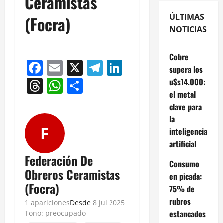
Ceramistas
ÚLTIMAS
(Focra)
NOTICIAS
Cobre
Facebook
Email
X
Telegram
LinkedIn
supera los
Threads
WhatsApp
Compartir
u$s14.000:
el metal
clave para
la
F
inteligencia
artificial
Federación De
Consumo
Obreros Ceramistas
en picada:
(Focra)
75% de
rubros
1 apariciones
Desde
8 jul 2025
estancados
Tono: preocupado