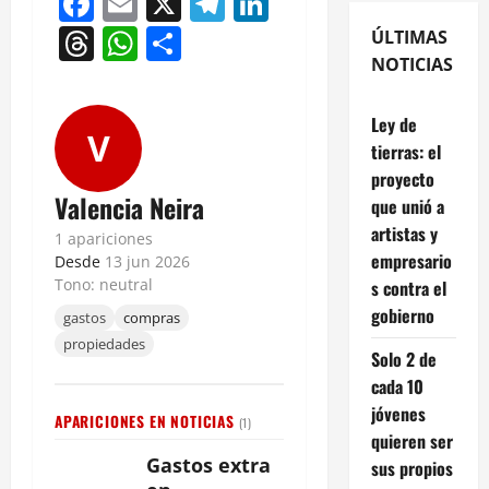
Facebook
Email
X
Telegram
LinkedIn
Threads
WhatsApp
Compartir
ÚLTIMAS
NOTICIAS
Ley de
V
tierras: el
proyecto
Valencia Neira
que unió a
artistas y
1 apariciones
empresario
Desde
13 jun 2026
Tono: neutral
s contra el
gobierno
gastos
compras
propiedades
Solo 2 de
cada 10
jóvenes
APARICIONES EN NOTICIAS
(1)
quieren ser
Gastos extra
sus propios