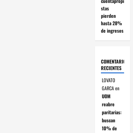
cuentapropi
a
stas
pierden
c
hasta 28%
de ingresos
i
ó
n
COMENTARIOS
RECIENTES
d
LOVATO
e
GARCA
en
e
UOM
reabre
n
paritarias:
t
buscan
10% de