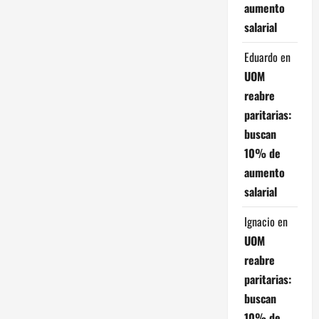
r
aumento
a
salarial
d
Eduardo
en
UOM
a
reabre
paritarias:
s
buscan
10% de
aumento
salarial
Ignacio
en
UOM
reabre
paritarias:
buscan
10% de