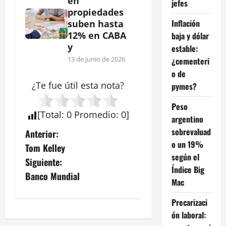
en
jefes
propiedades
Inflación
suben hasta
12% en CABA
baja y dólar
y
estable:
13 de junio de 2026
¿cementeri
o de
¿Te fue útil esta
nota
?
pymes?
Peso
[
Total
:
0
Promedio
:
0
]
argentino
N
sobrevaluad
Anterior:
o un 19%
Tom Kelley
a
según el
Siguiente:
Índice Big
v
Banco Mundial
Mac
e
Precarizaci
ón laboral:
g