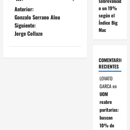
sobrevaluad
N
o un 19%
Anterior:
según el
Gonzalo Serrano Alou
a
Índice Big
Siguiente:
Mac
v
Jorge Collazo
e
g
COMENTARIOS
RECIENTES
a
LOVATO
c
GARCA
en
i
UOM
reabre
ó
paritarias:
n
buscan
10% de