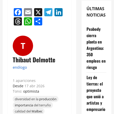
ÚLTIMAS
Facebook
Email
X
Telegram
LinkedIn
NOTICIAS
Threads
WhatsApp
Compartir
Peabody
cierra
planta en
T
Argentina:
350
Thibaut Delmotte
empleos en
riesgo
enólogo
Ley de
1 apariciones
tierras: el
Desde
17 abr 2026
proyecto
Tono:
optimista
que unió a
diversidad en la
producción
artistas y
importancia
del terruño
empresario
calidad del
Malbec