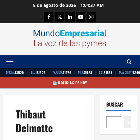
Saltar
8 de agosto de 2026
1:04:37 AM
al
Facebook
Twitter
Linkedin
Youtube
Instagram
contenido
Menú
principal
|
|
|
|
|
$1520
$1525
$1976
$1528
$1581
$14
OFICIAL
BLUE
TARJETA
MEP
CCL
MAYORISTA
NOTICIAS DE HOY
BUSCAR
Thibaut
Buscar
Delmotte