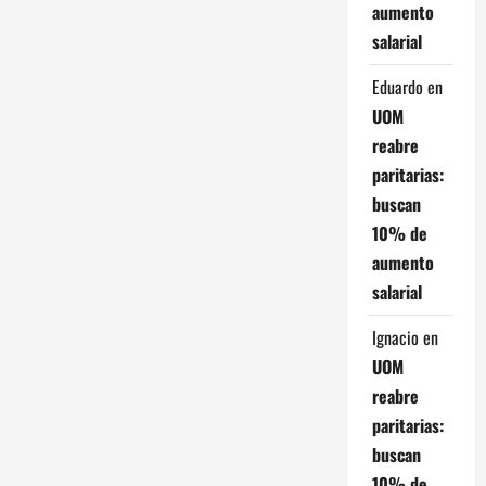
d
aumento
salarial
e
Eduardo
en
e
UOM
n
reabre
paritarias:
t
buscan
r
10% de
aumento
a
salarial
d
Ignacio
en
a
UOM
reabre
s
paritarias:
buscan
10% de