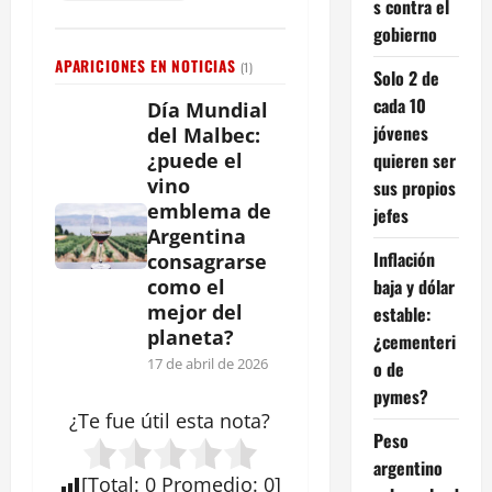
s contra el
gobierno
APARICIONES EN NOTICIAS
(1)
Solo 2 de
cada 10
Día Mundial
jóvenes
del Malbec:
quieren ser
¿puede el
vino
sus propios
emblema de
jefes
Argentina
Inflación
consagrarse
baja y dólar
como el
mejor del
estable:
planeta?
¿cementeri
17 de abril de 2026
o de
pymes?
¿Te fue útil esta
nota
?
Peso
argentino
[
Total
:
0
Promedio
:
0
]