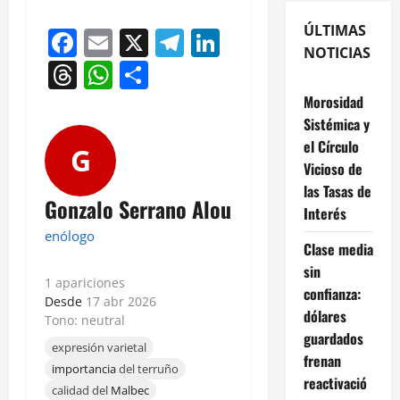
ÚLTIMAS
Facebook
Email
X
Telegram
LinkedIn
NOTICIAS
Threads
WhatsApp
Compartir
Morosidad
Sistémica y
el Círculo
G
Vicioso de
las Tasas de
Gonzalo Serrano Alou
Interés
enólogo
Clase media
sin
1 apariciones
confianza:
Desde
17 abr 2026
dólares
Tono: neutral
guardados
expresión varietal
frenan
importancia
del terruño
reactivació
calidad del
Malbec