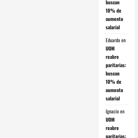
d
buscan
10% de
e
aumento
e
salarial
n
Eduardo
en
UOM
t
reabre
r
paritarias:
buscan
a
10% de
aumento
d
salarial
a
Ignacio
en
s
UOM
reabre
paritarias: