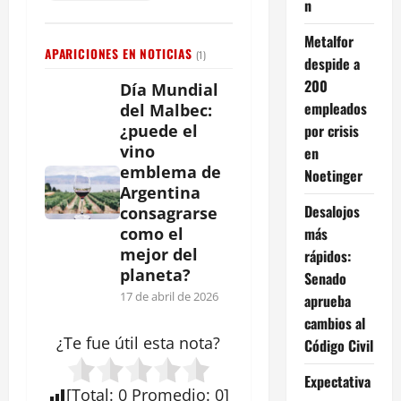
n
Metalfor
APARICIONES EN NOTICIAS
(1)
despide a
200
Día Mundial
empleados
del Malbec:
por crisis
¿puede el
vino
en
emblema de
Noetinger
Argentina
Desalojos
consagrarse
más
como el
mejor del
rápidos:
planeta?
Senado
17 de abril de 2026
aprueba
cambios al
¿Te fue útil esta
nota
?
Código Civil
Expectativa
[
Total
:
0
Promedio
:
0
]