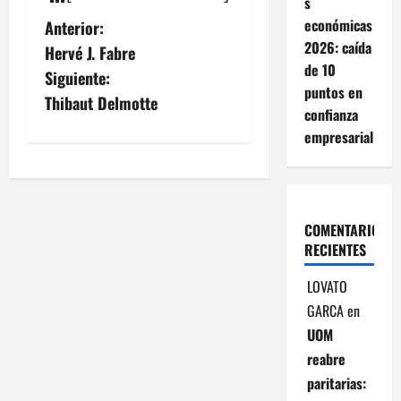
s
N
económicas
Anterior:
2026: caída
Hervé J. Fabre
a
de 10
Siguiente:
puntos en
v
Thibaut Delmotte
confianza
e
empresarial
g
a
COMENTARIOS
c
RECIENTES
LOVATO
i
GARCA
en
ó
UOM
reabre
n
paritarias: