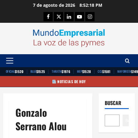
Saltar
7 de agosto de 2026
8:52:19 PM
al
Facebook
Twitter
Linkedin
Youtube
Instagram
contenido
Menú
principal
|
|
|
|
|
$1520
$1525
$1976
$1528
$1581
$14
OFICIAL
BLUE
TARJETA
MEP
CCL
MAYORISTA
NOTICIAS DE HOY
BUSCAR
Gonzalo
Buscar
Serrano Alou