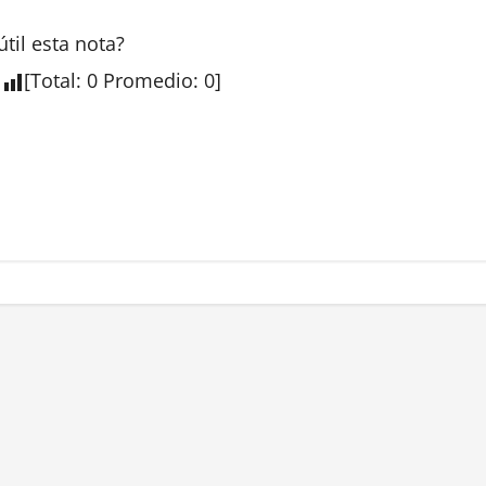
útil esta
nota
?
[
Total
:
0
Promedio
:
0
]