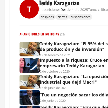
Teddy Karagozian
T
1 apariciones
Desde
4 dic 2025
Tono: crítico
despidos
cierres
suspensiones
APARICIONES EN NOTICIAS
(25)
Teddy Karagozian: "El 95% del 
de producción y de inversión"
12 de febrero de 2021
Impuesto a la riqueza: Cruce en
empresario Teddy Karagozian
2 de octubre de 2020
Teddy Karagozian: "La oposició
industrial que dejó Macri"
16 de junio de 2020
“Fue un negoción sacar los dól
2 de junio de 2020
Teddy Karagozian: “Hay que deja