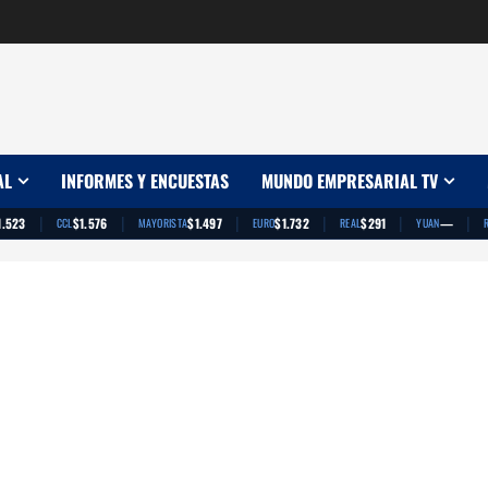
AL
INFORMES Y ENCUESTAS
MUNDO EMPRESARIAL TV
|
|
|
|
|
|
1.523
$1.576
$1.497
$1.732
$291
—
CCL
MAYORISTA
EURO
REAL
YUAN
App
artir