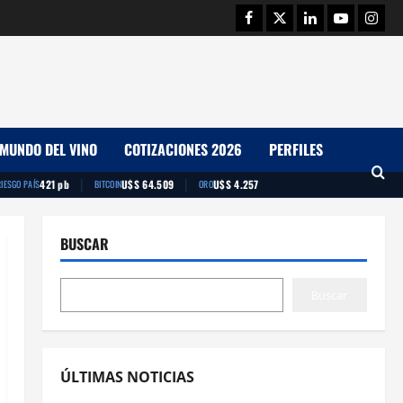
Facebook
Twitter
Linkedin
Youtube
Insta
MUNDO DEL VINO
COTIZACIONES 2026
PERFILES
|
|
421 pb
U$S 64.509
U$S 4.257
RIESGO PAÍS
BITCOIN
ORO
BUSCAR
Buscar
ÚLTIMAS NOTICIAS