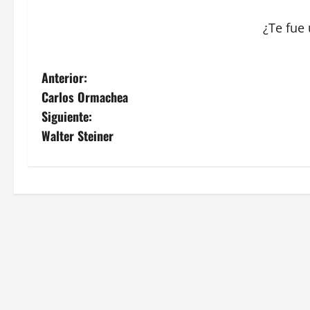
¿Te fue 
N
Anterior:
Carlos Ormachea
a
Siguiente:
v
Walter Steiner
e
g
a
c
i