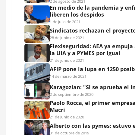
2 de agosto de 2021
En medio de la pandemia y enfr
liberen los despidos
1 de julio de 2021
Sindicatos rechazan el proyec
28 de junio de 2021
Flexiseguridad: AEA ya empuja 
la UIA y a PYMES por igual
21 de junio de 2021
AFIP pone la lupa en 1250 posib
14 de marzo de 2021
Karagozian: "Si se aprueba el 
2 de septiembre de 2020
Paolo Rocca, el primer empresa
Macri
21 de junio de 2020
Alberto con las pymes: estuvo e
31 de octubre de 2019