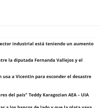
sector industrial está teniendo un aumento
tre la diputada Fernanda Vallejos y el
n usa a Vicentin para esconder el desastre
ares del país" Teddy Karagozian AEA – UIA
r a los bancos de lado y que la plata vaya