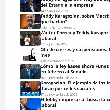
del Estado a la empresa"
14 de abril de 2020
Teddy Karagozian, sobre Macri:
que hacían"
4 de noviembre de 2019
Walter Correa y Teddy Karagozi
laboral
27 de julio de 2019
Ola de cierres y suspensiones: 
mes
4 de diciembre de 2025
Cómo la ley bases ahora Funes d
en febrero al Senado
30 de noviembre de 2025
Karagozian: El ejemplo de los i
lloran por redes sociales
27 de noviembre de 2025
El lobby empresarial busca la 
laboral