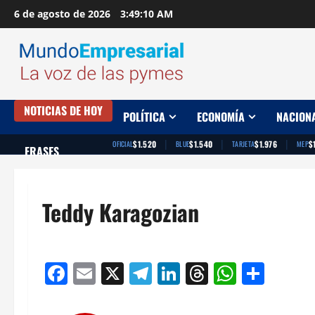
Saltar
6 de agosto de 2026
3:49:11 AM
al
contenido
NOTICIAS DE HOY
POLÍTICA
ECONOMÍA
NACION
|
|
|
$1.520
$1.540
$1.976
$
OFICIAL
BLUE
TARJETA
MEP
FRASES
Teddy Karagozian
Facebook
Email
X
Telegram
LinkedIn
Threads
Whats
Comp