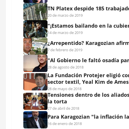
TN Platex despide 185 trabajad
20 de marzo de 2019
"¡Estamos bailando en la cubier
14 de marzo de 2019
¿Arrepentido? Karagozian afirm
7 de febrero de 2019
"Al Gobierno le faltó osadía pa
28 de agosto de 2018
La Fundación Protejer eligió c
sector textil, Yeal Kim de Ame
28 de mayo de 2018
Tensiones dentro de los aliad
la torta
27 de abril de 2018
Para Karagozian "la inflación l
16 de enero de 2018