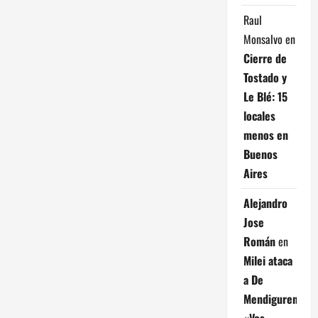
e
Raul
e
Monsalvo
en
Cierre de
n
Tostado y
t
Le Blé: 15
locales
r
menos en
Buenos
a
Aires
d
Alejandro
a
Jose
Román
en
s
Milei ataca
a De
Mendiguren:
«Vos