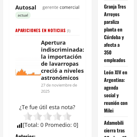
Granja Tres
Autosal
gerente
comercial
Arroyos
actual
paraliza
planta en
APARICIONES EN NOTICIAS
(1)
Córdoba y
Apertura
afecta a
indiscriminada:
350
la importación
empleados
de lavarropas
creció a niveles
León XIV en
astronómicos
Argentina:
27 de noviembre de
agenda
2025
social y
reunión con
¿Te fue útil esta
nota
?
Milei
Adamobili
[
Total
:
0
Promedio
:
0
]
cierra tras
Anterior: