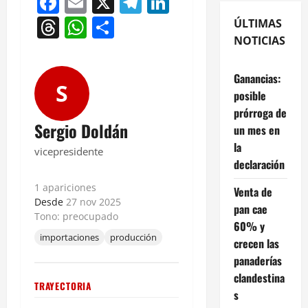
Facebook
Email
X
Telegram
LinkedIn
Threads
WhatsApp
Compartir
ÚLTIMAS
NOTICIAS
Ganancias:
S
posible
prórroga de
Sergio Doldán
un mes en
la
vicepresidente
declaración
1 apariciones
Venta de
Desde
27 nov 2025
pan cae
Tono: preocupado
60% y
importaciones
producción
crecen las
panaderías
clandestina
TRAYECTORIA
s