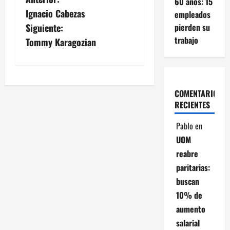
N
60 años: 15
Ignacio Cabezas
empleados
a
pierden su
Siguiente:
v
trabajo
Tommy Karagozian
e
g
COMENTARIOS
a
RECIENTES
Pablo
en
c
UOM
i
reabre
paritarias:
ó
buscan
n
10% de
aumento
d
salarial