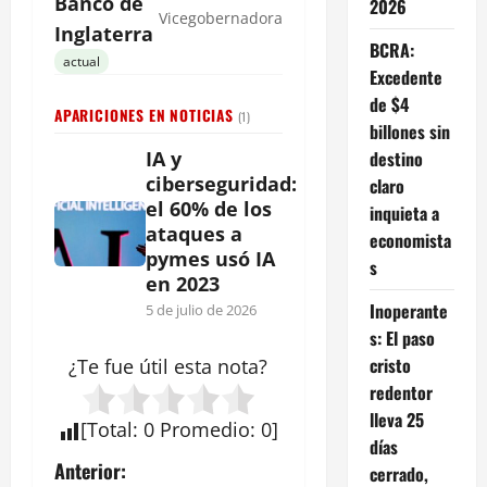
Banco de
2026
Vicegobernadora
Inglaterra
BCRA:
actual
Excedente
de $4
APARICIONES EN NOTICIAS
(1)
billones sin
destino
IA y
ciberseguridad:
claro
el 60% de los
inquieta a
ataques a
economista
pymes usó IA
s
en 2023
Inoperante
5 de julio de 2026
s: El paso
cristo
¿Te fue útil esta
nota
?
redentor
lleva 25
[
Total
:
0
Promedio
:
0
]
días
N
Anterior:
cerrado,