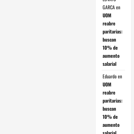
e
GARCA
en
e
UOM
reabre
n
paritarias:
t
buscan
10% de
r
aumento
a
salarial
d
Eduardo
en
UOM
a
reabre
s
paritarias:
buscan
10% de
aumento
salarial