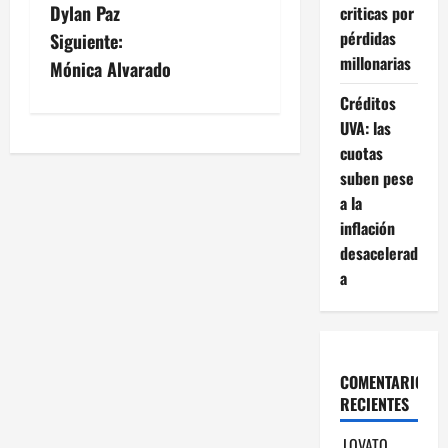
Dylan Paz
criticas por
a
pérdidas
Siguiente:
millonarias
v
Mónica Alvarado
Créditos
e
UVA: las
g
cuotas
suben pese
a
a la
inflación
c
desacelerad
i
a
ó
n
COMENTARIOS
d
RECIENTES
LOVATO