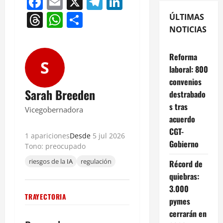
Facebook
Email
X
Telegram
LinkedIn
Threads
WhatsApp
Compartir
ÚLTIMAS
NOTICIAS
Reforma
S
laboral: 800
convenios
Sarah Breeden
destrabado
s tras
Vicegobernadora
acuerdo
CGT-
1 apariciones
Desde
5 jul 2026
Gobierno
Tono: preocupado
riesgos de la
IA
regulación
Récord de
quiebras:
3.000
TRAYECTORIA
pymes
cerrarán en