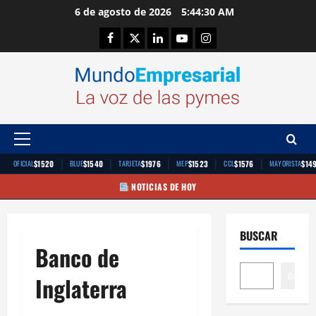
Saltar
6 de agosto de 2026
5:44:31 AM
al
Facebook
Twitter
Linkedin
Youtube
Instagram
contenido
Menú
principal
|
|
|
|
|
$1520
$1540
$1976
$1523
$1576
$14
OFICIAL
BLUE
TARJETA
MEP
CCL
MAYORISTA
NOTICIAS DE HOY
BUSCAR
Banco de
Buscar
Inglaterra