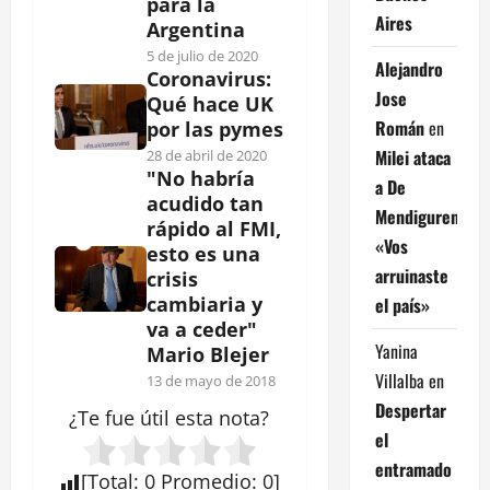
para la
Aires
Argentina
5 de julio de 2020
Alejandro
Coronavirus:
Jose
Qué hace UK
Román
en
por las pymes
Milei ataca
28 de abril de 2020
"No habría
a De
acudido tan
Mendiguren:
rápido al FMI,
«Vos
esto es una
arruinaste
crisis
cambiaria y
el país»
va a ceder"
Yanina
Mario Blejer
Villalba
en
13 de mayo de 2018
Despertar
¿Te fue útil esta
nota
?
el
entramado
[
Total
:
0
Promedio
:
0
]