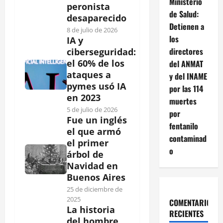
Ministerio
peronista
de Salud:
desaparecido
Detienen a
8 de julio de 2026
los
IA y
directores
ciberseguridad:
el 60% de los
del ANMAT
ataques a
y del INAME
pymes usó IA
por las 114
en 2023
muertes
5 de julio de 2026
por
Fue un inglés
fentanilo
el que armó
contaminad
el primer
o
árbol de
Navidad en
Buenos Aires
25 de diciembre de
2025
COMENTARIOS
La historia
RECIENTES
del hombre