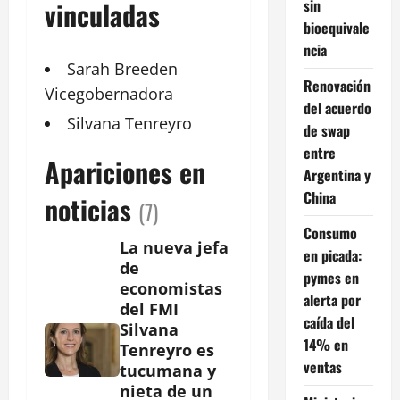
sin
vinculadas
bioequivale
ncia
Sarah Breeden
Renovación
Vicegobernadora
del acuerdo
Silvana
Tenreyro
de swap
entre
Apariciones en
Argentina y
China
noticias
(7)
Consumo
La nueva jefa
en picada:
de
pymes en
economistas
alerta por
del FMI
caída del
Silvana
14% en
Tenreyro es
ventas
tucumana y
nieta de un