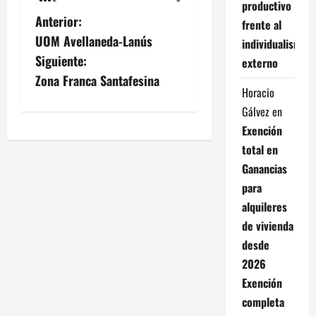
productivo
N
Anterior:
frente al
UOM Avellaneda-Lanús
individualismo
a
Siguiente:
externo
v
Zona Franca Santafesina
Horacio
e
Gálvez
en
Exención
g
total en
a
Ganancias
para
c
alquileres
i
de vivienda
desde
ó
2026
Exención
n
completa