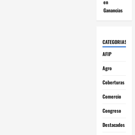
d
en
Ganancias
e
e
n
CATEGORIAS
t
AFIP
r
Agro
a
Coberturas
d
Comercio
a
Congreso
s
Destacados