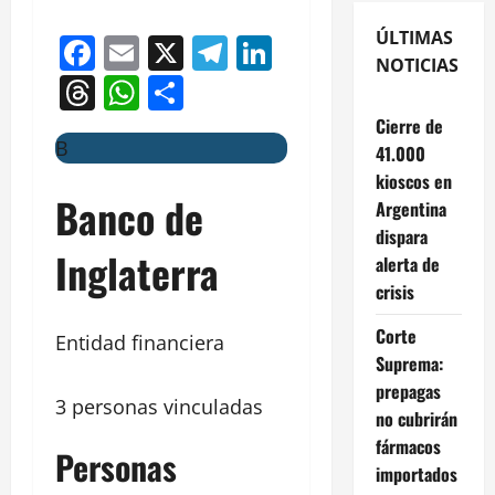
ÚLTIMAS
Facebook
Email
X
Telegram
LinkedIn
NOTICIAS
Threads
WhatsApp
Compartir
Cierre de
B
41.000
kioscos en
Banco de
Argentina
dispara
Inglaterra
alerta de
crisis
Corte
Entidad financiera
Suprema:
prepagas
3 personas vinculadas
no cubrirán
fármacos
Personas
importados