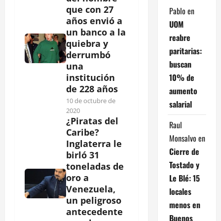
que con 27
Pablo
en
años envió a
UOM
un banco a la
reabre
quiebra y
paritarias:
derrumbó
buscan
una
10% de
institución
de 228 años
aumento
10 de octubre de
salarial
2020
¿Piratas del
Raul
Caribe?
Monsalvo
en
Inglaterra le
Cierre de
birló 31
Tostado y
toneladas de
oro a
Le Blé: 15
Venezuela,
locales
un peligroso
menos en
antecedente
Buenos