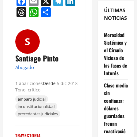
Facebook
Email
X
Telegram
LinkedIn
Threads
WhatsApp
Compartir
ÚLTIMAS
NOTICIAS
Morosidad
S
Sistémica y
el Círculo
Santiago Pinto
Vicioso de
las Tasas de
Abogado
Interés
1 apariciones
Desde
5 dic 2018
Clase media
Tono: crítico
sin
amparo
judicial
confianza:
inconstitucionalidad
dólares
precedentes judiciales
guardados
frenan
reactivació
TRAYECTORIA