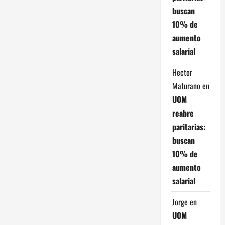
a
buscan
10% de
s
aumento
salarial
Hector
Maturano
en
UOM
reabre
paritarias:
buscan
10% de
aumento
salarial
Jorge
en
UOM