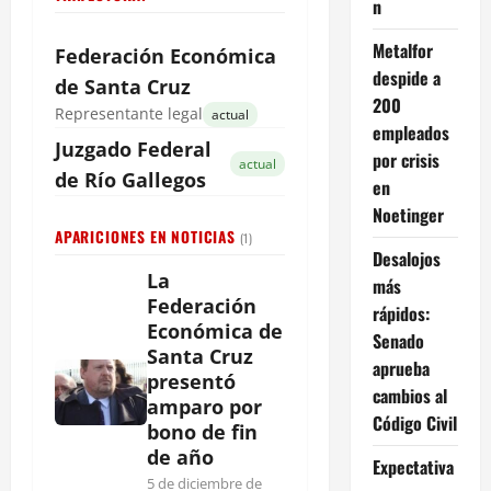
n
Metalfor
Federación Económica
despide a
de Santa Cruz
200
Representante legal
actual
empleados
Juzgado
Federal
por crisis
actual
de Río Gallegos
en
Noetinger
APARICIONES EN NOTICIAS
(1)
Desalojos
La
más
Federación
rápidos:
Económica de
Senado
Santa Cruz
aprueba
presentó
cambios al
amparo por
Código Civil
bono de fin
de año
Expectativa
5 de diciembre de