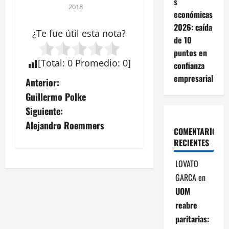
s
2018
económicas
2026: caída
¿Te fue útil esta
nota
?
de 10
puntos en
[
Total
:
0
Promedio
:
0
]
confianza
empresarial
N
Anterior:
Guillermo Polke
a
Siguiente:
v
Alejandro Roemmers
COMENTARIOS
RECIENTES
e
LOVATO
g
GARCA
en
a
UOM
reabre
c
paritarias: