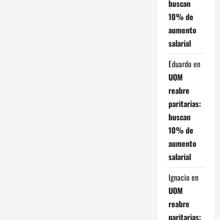
i
buscan
10% de
ó
aumento
n
salarial
d
Eduardo
en
UOM
e
reabre
paritarias:
e
buscan
n
10% de
aumento
t
salarial
r
Ignacio
en
a
UOM
reabre
d
paritarias: