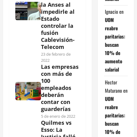
la Anses al
Ignacio
en
impedirle al
Estado
UOM
controlar la
reabre
fusión
paritarias:
Cablevisión-
buscan
Telecom
10% de
23 de febrero de
aumento
2022
Las empresas
salarial
con más de
100
Hector
empleados
Maturano
en
deberán
UOM
contar con
reabre
guarderías
paritarias:
5 de enero de 2022
Quilmes vs
buscan
Esso: La
10% de
Justicia falló