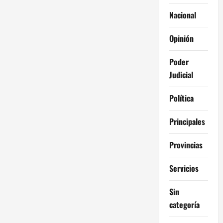
e
Nacional
n
Opinión
t
Poder
r
Judicial
a
Política
d
Principales
a
Provincias
s
Servicios
Sin
categoría