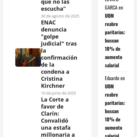
que no las
GARCA
en
escucha”
UOM
30 de agosto de 2025
ENAC
reabre
denuncia
paritarias:
"golpe
buscan
judicial" tras
10% de
la
aumento
confirmación
de la
salarial
condena a
Eduardo
en
Cristina
Kirchner
UOM
10 de junio de 2025
reabre
La Corte a
paritarias:
favor de
buscan
Clarín:
10% de
Convalidó
aumento
una estafa
millonaria a
salarial