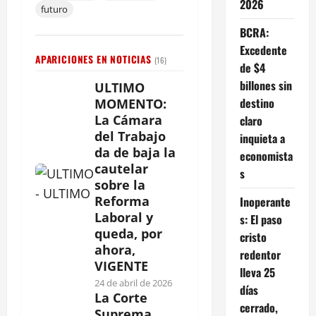
2026
futuro
BCRA:
Excedente
APARICIONES EN NOTICIAS
(16)
de $4
billones sin
ULTIMO
destino
MOMENTO:
La Cámara
claro
del Trabajo
inquieta a
da de baja la
economista
cautelar
s
sobre la
Reforma
Inoperante
Laboral y
s: El paso
queda, por
cristo
ahora,
redentor
VIGENTE
lleva 25
24 de abril de 2026
días
La Corte
cerrado,
Suprema