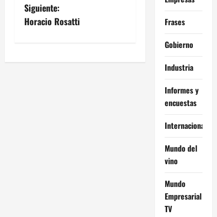
a
Siguiente:
v
Horacio Rosatti
Frases
e
Gobierno
g
Industria
a
Informes y
c
encuestas
i
Internacional
ó
Mundo del
vino
n
d
Mundo
Empresarial
e
TV