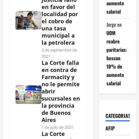
aumento
en favor del
salarial
localidad por
el cobro de
Jorge
en
una tasa
UOM
municipal a
reabre
la petrolera
paritarias:
3 de septiembre de
2021
buscan
La Corte falla
10% de
en contra de
aumento
Farmacity y
salarial
no le permite
abrir
sucursales en
la provincia
de Buenos
CATEGORIAS
Aires
AFIP
1 de julio de 2021
La Corte