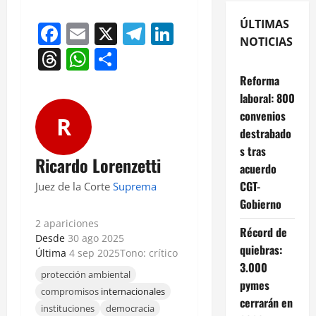
ÚLTIMAS
Facebook
Email
X
Telegram
LinkedIn
NOTICIAS
Threads
WhatsApp
Compartir
Reforma
laboral: 800
convenios
R
destrabado
s tras
Ricardo Lorenzetti
acuerdo
CGT-
Juez de la Corte
Suprema
Gobierno
2 apariciones
Récord de
Desde
30 ago 2025
quiebras:
Última
4 sep 2025
Tono: crítico
3.000
protección ambiental
pymes
compromisos
internacionales
cerrarán en
instituciones
democracia