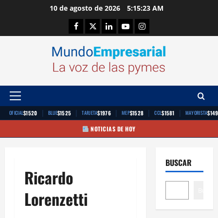
Saltar
10 de agosto de 2026
5:15:23 AM
al
Facebook
Twitter
Linkedin
Youtube
Instagram
contenido
Menú
principal
|
|
|
|
|
$1520
$1525
$1976
$1528
$1581
$14
OFICIAL
BLUE
TARJETA
MEP
CCL
MAYORISTA
NOTICIAS DE HOY
BUSCAR
Ricardo
Buscar
Lorenzetti