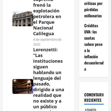
criticas por
frenó la
pérdidas
explotación
millonarias
petrolera en
el Parque
Créditos
Nacional
UVA: las
Calilegua
cuotas
4 de septiembre de
suben pese
2025
Lorenzetti:
a la
“Las
inflación
instituciones
desacelerad
siguen
a
hablando un
lenguaje del
pasado,
dirigido a una
COMENTARIOS
realidad que
RECIENTES
no existe y a
un público
LOVATO