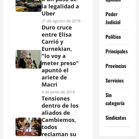
la legalidad a
Uber
Poder
21 de agosto de 2018
Judicial
Duro cruce
entre Elisa
Política
Carrió y
Eurnekian,
Principales
"lo voy a
meter preso"
Provincias
apuntó el
ariete de
Servicios
Macri
4 de junio de 2018
Sin
Tensiones
categoría
dentro de los
aliados de
Sindicatos
Cambiemos,
todos
reclaman su