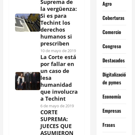
Suprema de
Agro
la vergüenza:
Si es para
Coberturas
Techint los
derechos
Comercio
humanos si
prescriben
Congreso
10 de mayo de 2019
La Corte está
Destacados
por fallar en
un caso de
Digitalización
lesa
de pymes
humanidad
que involucra
Economía
a Techint
6 de mayo de 2019
Empresas
CORTE
SUPREMA:
Frases
JUECES QUE
ASUMIERON