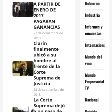
Gobierno
A PARTIR DE
ENERO DE
Industria
2017
PAGARÁN
Informes y
GANANCIAS
encuestas
27 de noviembre de
2018
Clarín
Internacional
finalmente
ubicó a su
Mundo del
hombre al
vino
frente de la
Corte
Mundo
Suprema de
Empresarial
Justicia
TV
12 de septiembre de
2018
Nacional
La Corte
Suprema dejó
a un paso de
Opinión