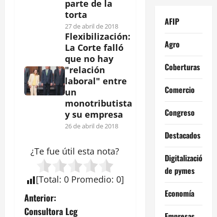
parte de la
torta
AFIP
27 de abril de 2018
Flexibilización:
Agro
La Corte falló
que no hay
Coberturas
"relación
laboral" entre
Comercio
un
monotributista
Congreso
y su empresa
26 de abril de 2018
Destacados
¿Te fue útil esta
nota
?
Digitalización
de pymes
[
Total
:
0
Promedio
:
0
]
Economía
N
Anterior:
Consultora Lcg
Empresas