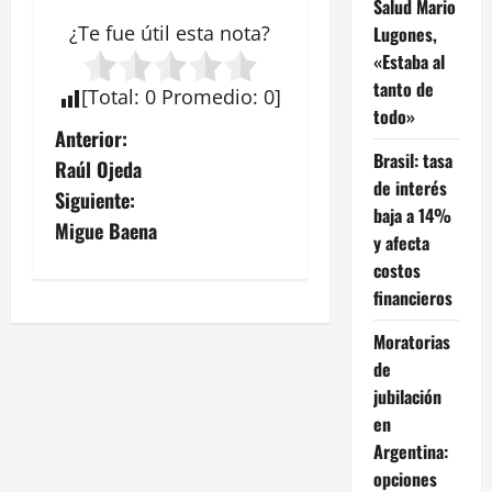
Salud Mario
¿Te fue útil esta
nota
?
Lugones,
«Estaba al
tanto de
[
Total
:
0
Promedio
:
0
]
todo»
N
Anterior:
Brasil: tasa
Raúl Ojeda
a
de interés
Siguiente:
baja a 14%
v
Migue Baena
y afecta
costos
e
financieros
g
Moratorias
a
de
jubilación
c
en
Argentina:
i
opciones