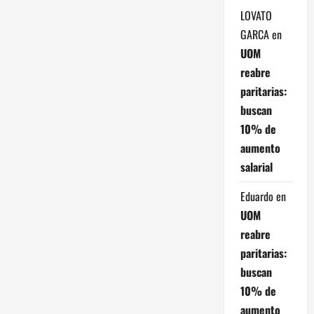
LOVATO
s
GARCA
en
UOM
reabre
paritarias:
buscan
10% de
aumento
salarial
Eduardo
en
UOM
reabre
paritarias:
buscan
10% de
aumento