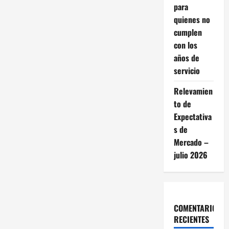
ó
para
quienes no
n
cumplen
con los
d
años de
e
servicio
e
Relevamien
to de
n
Expectativa
s de
t
Mercado –
julio 2026
r
a
d
COMENTARIOS
RECIENTES
a