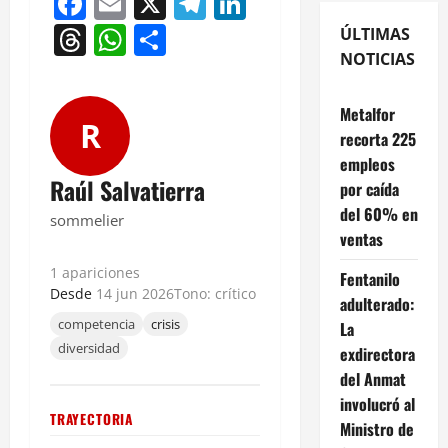
Facebook
Email
X
Telegram
LinkedIn
Threads
WhatsApp
Compartir
ÚLTIMAS
NOTICIAS
Metalfor
R
recorta 225
empleos
Raúl Salvatierra
por caída
del 60% en
sommelier
ventas
1 apariciones
Fentanilo
Desde
14 jun 2026
Tono: crítico
adulterado:
competencia
crisis
La
diversidad
exdirectora
del Anmat
involucró al
TRAYECTORIA
Ministro de