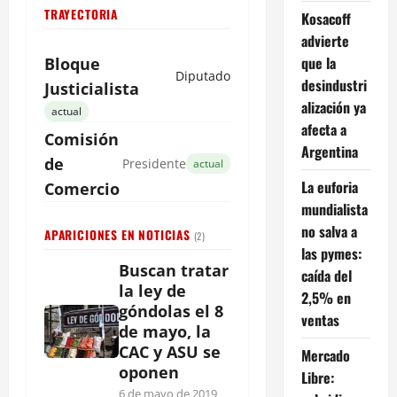
TRAYECTORIA
Kosacoff
advierte
que la
Bloque
Diputado
desindustri
Justicialista
alización ya
actual
afecta a
Comisión
Argentina
de
Presidente
actual
La euforia
Comercio
mundialista
no salva a
APARICIONES EN NOTICIAS
(2)
las pymes:
Buscan tratar
caída del
la ley de
2,5% en
góndolas el 8
ventas
de mayo, la
CAC y ASU se
Mercado
oponen
Libre:
6 de mayo de 2019