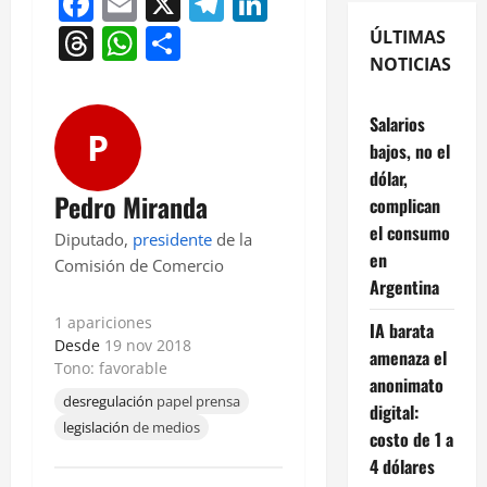
Facebook
Email
X
Telegram
LinkedIn
Threads
WhatsApp
Compartir
ÚLTIMAS
NOTICIAS
Salarios
P
bajos, no el
dólar,
Pedro Miranda
complican
el consumo
Diputado,
presidente
de la
en
Comisión de Comercio
Argentina
1 apariciones
IA barata
Desde
19 nov 2018
amenaza el
Tono: favorable
anonimato
desregulación
papel prensa
digital:
legislación
de medios
costo de 1 a
4 dólares