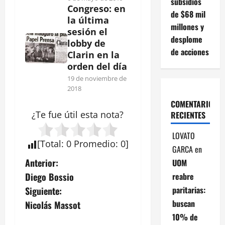
subsidios
Congreso: en
de $68 mil
la última
millones y
sesión el
desplome
lobby de
de acciones
Clarin en la
orden del día
19 de noviembre de
2018
COMENTARIOS
¿Te fue útil esta
nota
?
RECIENTES
LOVATO
[
Total
:
0
Promedio
:
0
]
GARCA
en
N
Anterior:
UOM
reabre
Diego Bossio
a
paritarias:
Siguiente:
v
buscan
Nicolás Massot
10% de