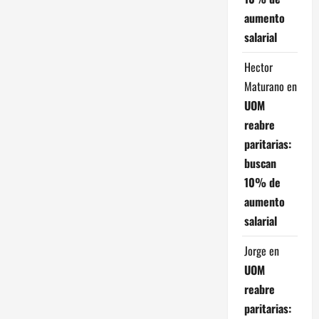
t
aumento
salarial
r
Hector
a
Maturano
en
d
UOM
reabre
a
paritarias:
s
buscan
10% de
aumento
salarial
Jorge
en
UOM
reabre
paritarias: