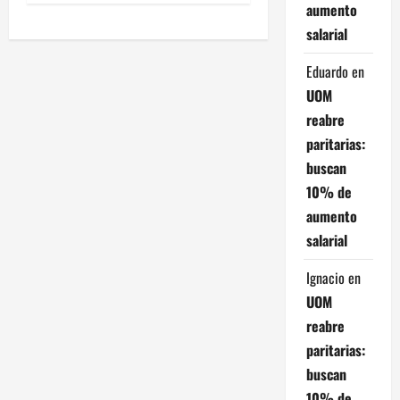
e
aumento
salarial
g
Eduardo
en
a
UOM
c
reabre
paritarias:
i
buscan
ó
10% de
aumento
n
salarial
d
Ignacio
en
e
UOM
reabre
e
paritarias:
n
buscan
10% de