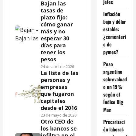
jefes
Bajan las
tasas de
Inflación
plazo fijo:
baja y dólar
cómo ganar
estable:
más y no
¿cementeri
esperar 30
o de
días para
pymes?
tener los
pesos
Peso
24 de abril de 2026
argentino
La lista de las
sobrevaluad
personas y
o un 19%
empresas
que fugaron
según el
capitales
Índice Big
desde el 2016
Mac
23 de mayo de 2020
Otro CEO de
Precarizaci
los bancos se
ón laboral:
infiltra en el