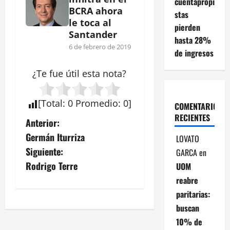
cuentapropi
BCRA ahora
stas
le toca al
pierden
Santander
hasta 28%
6 de febrero de 2019
de ingresos
¿Te fue útil esta
nota
?
[
Total
:
0
Promedio
:
0
]
COMENTARIOS
RECIENTES
N
Anterior:
Germán Iturriza
LOVATO
a
Siguiente:
GARCA
en
v
Rodrigo Terre
UOM
reabre
e
paritarias:
g
buscan
10% de