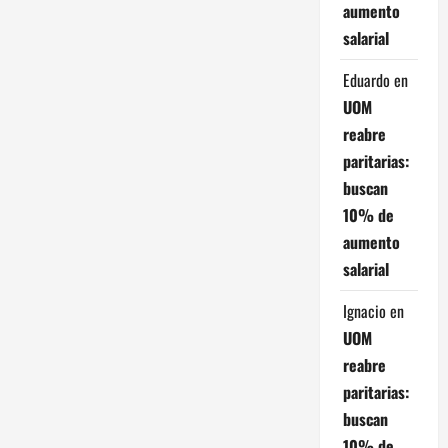
a
aumento
salarial
c
Eduardo
en
i
UOM
ó
reabre
paritarias:
n
buscan
d
10% de
aumento
e
salarial
e
Ignacio
en
n
UOM
reabre
t
paritarias:
r
buscan
10% de