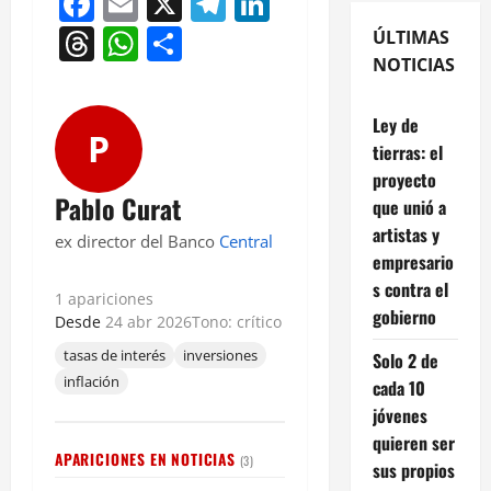
Facebook
Email
X
Telegram
LinkedIn
Threads
WhatsApp
Compartir
ÚLTIMAS
NOTICIAS
Ley de
P
tierras: el
proyecto
Pablo Curat
que unió a
artistas y
ex director del Banco
Central
empresario
s contra el
1 apariciones
gobierno
Desde
24 abr 2026
Tono: crítico
tasas de interés
inversiones
Solo 2 de
inflación
cada 10
jóvenes
quieren ser
APARICIONES EN NOTICIAS
(3)
sus propios