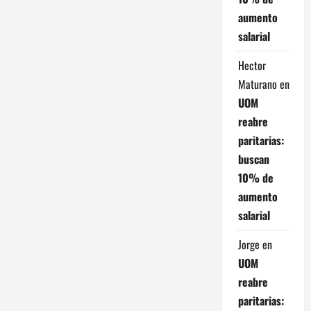
a
aumento
salarial
d
Hector
a
Maturano
en
s
UOM
reabre
paritarias:
buscan
10% de
aumento
salarial
Jorge
en
UOM
reabre
paritarias: